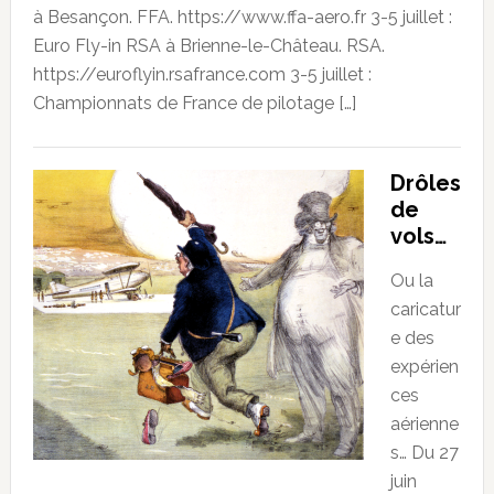
à Besançon. FFA. https://www.ffa-aero.fr 3-5 juillet :
Euro Fly-in RSA à Brienne-le-Château. RSA.
https://euroflyin.rsafrance.com 3-5 juillet :
Championnats de France de pilotage […]
Drôles
de
vols…
Ou la
caricatur
e des
expérien
ces
aérienne
s… Du 27
juin