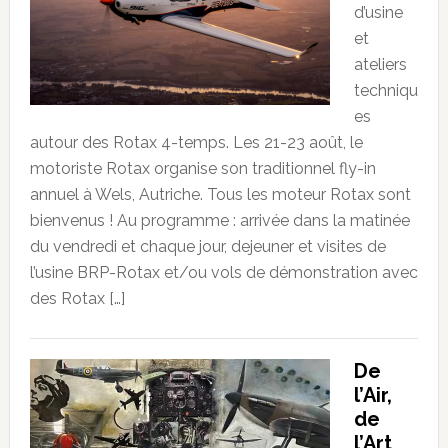
d’usine
et
ateliers
techniqu
es
autour des Rotax 4-temps. Les 21-23 août, le
motoriste Rotax organise son traditionnel fly-in
annuel à Wels, Autriche. Tous les moteur Rotax sont
bienvenus ! Au programme : arrivée dans la matinée
du vendredi et chaque jour, dejeuner et visites de
l’usine BRP-Rotax et/ou vols de démonstration avec
des Rotax […]
De
l’Air,
de
l’Art