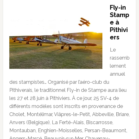
Fly-in
Stamp
e à
Pithivi
ers
Le
rassemb
lement
annuel
des stampistes… Organisé par l’aéro-club du
Pithiverais, le traditionnel Fly-in de Stampe aura lieu
les 27 et 28 juin à Pithiviers. À ce jour, 25 SV-4 de
différents modèles sont inscrits en provenance de
Cholet, Montélimar, Viâpres-le-Petit, Abbeville, Briare,
Anvers (Belgique), La Ferté-Alais, Biscarrosse,
Montauban, Enghien-Moisselles, Persan-Beaumont,
Angers-Marcé, Beauvoir-sur-Mer, Chavenay-