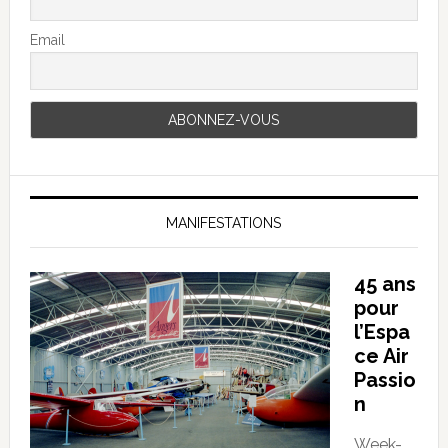
Email
MANIFESTATIONS
45 ans
pour
l’Espa
ce Air
Passio
n
Week-