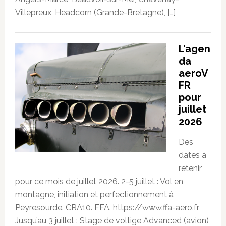
Villepreux, Headcorn (Grande-Bretagne), […]
L’agen
da
aeroV
FR
pour
juillet
2026
Des
dates à
retenir
pour ce mois de juillet 2026. 2-5 juillet : Vol en
montagne, initiation et perfectionnement à
Peyresourde. CRA10. FFA. https://www.ffa-aero.fr
Jusqu’au 3 juillet : Stage de voltige Advanced (avion)