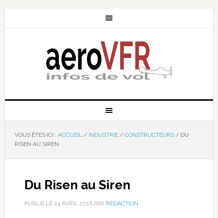
VOUS ÊTES ICI :
ACCUEIL
/
INDUSTRIE
/
CONSTRUCTEURS
/
DU
RISEN AU SIREN
Du Risen au Siren
PUBLIÉ LE
24 AVRIL 2016
PAR
RÉDACTION