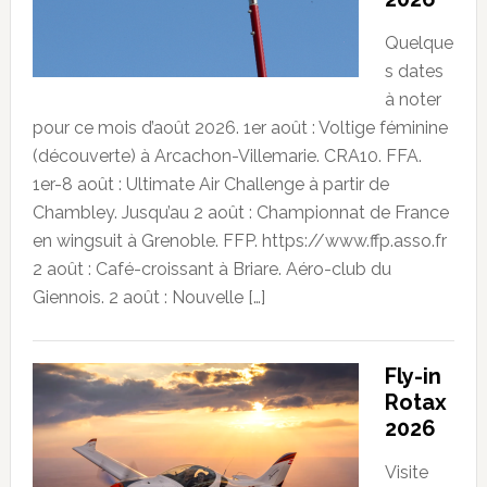
Quelque
s dates
à noter
pour ce mois d’août 2026. 1er août : Voltige féminine
(découverte) à Arcachon-Villemarie. CRA10. FFA.
1er-8 août : Ultimate Air Challenge à partir de
Chambley. Jusqu’au 2 août : Championnat de France
en wingsuit à Grenoble. FFP. https://www.ffp.asso.fr
2 août : Café-croissant à Briare. Aéro-club du
Giennois. 2 août : Nouvelle […]
Fly-in
Rotax
2026
Visite