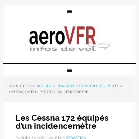
VOUS ÊTES ICI :
ACCUEIL
/
INDUSTRIE
/
CONSTRUCTEURS
/
LES
CESSNA 172 ÉQUIPÉS D’UN INCIDENCEMÈTRE
Les Cessna 172 équipés
d’un incidencemètre
PUBLIÉ LE
8 AVRIL 2016
PAR
RÉDACTION