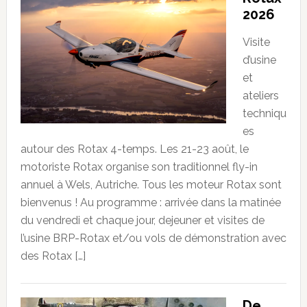
2026
Visite
d’usine
et
ateliers
techniqu
es
autour des Rotax 4-temps. Les 21-23 août, le
motoriste Rotax organise son traditionnel fly-in
annuel à Wels, Autriche. Tous les moteur Rotax sont
bienvenus ! Au programme : arrivée dans la matinée
du vendredi et chaque jour, dejeuner et visites de
l’usine BRP-Rotax et/ou vols de démonstration avec
des Rotax […]
De