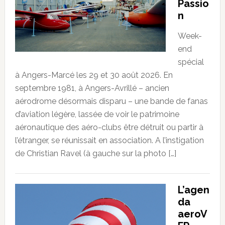
Passio
n
Week-
end
spécial
à Angers-Marcé les 29 et 30 août 2026. En
septembre 1981, à Angers-Avrillé – ancien
aérodrome désormais disparu – une bande de fanas
d’aviation légère, lassée de voir le patrimoine
aéronautique des aéro-clubs être détruit ou partir à
l’étranger, se réunissait en association. A l’instigation
de Christian Ravel (à gauche sur la photo […]
L’agen
da
aeroV