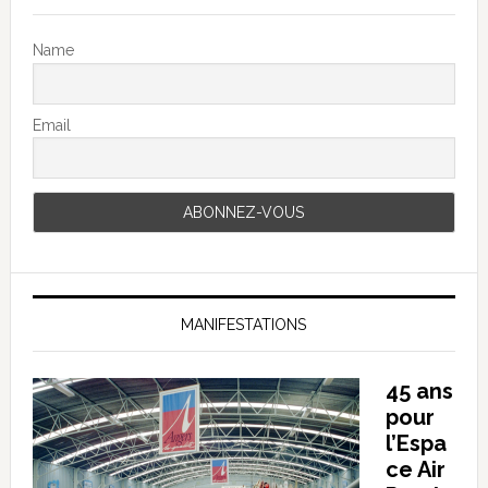
Name
Email
MANIFESTATIONS
45 ans
pour
l’Espa
ce Air