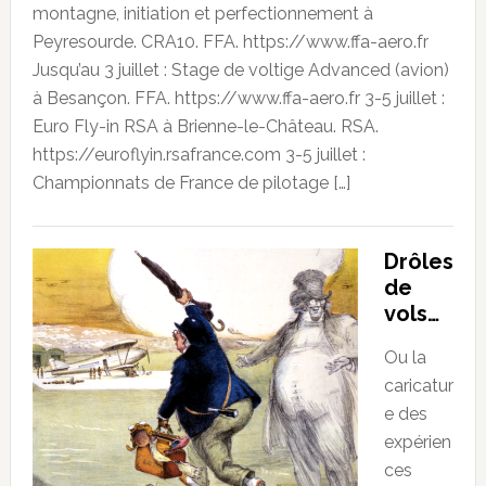
montagne, initiation et perfectionnement à
Peyresourde. CRA10. FFA. https://www.ffa-aero.fr
Jusqu’au 3 juillet : Stage de voltige Advanced (avion)
à Besançon. FFA. https://www.ffa-aero.fr 3-5 juillet :
Euro Fly-in RSA à Brienne-le-Château. RSA.
https://euroflyin.rsafrance.com 3-5 juillet :
Championnats de France de pilotage […]
Drôles
de
vols…
Ou la
caricatur
e des
expérien
ces