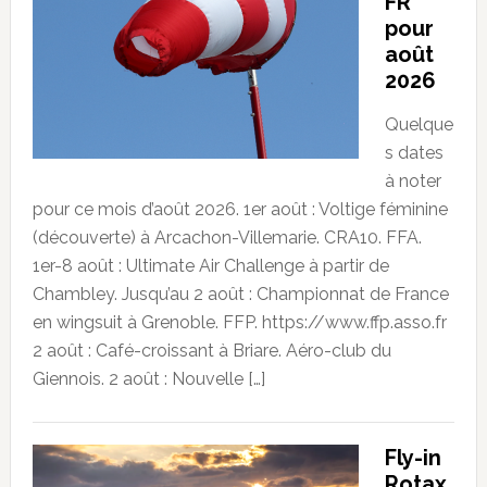
FR
pour
août
2026
Quelque
s dates
à noter
pour ce mois d’août 2026. 1er août : Voltige féminine
(découverte) à Arcachon-Villemarie. CRA10. FFA.
1er-8 août : Ultimate Air Challenge à partir de
Chambley. Jusqu’au 2 août : Championnat de France
en wingsuit à Grenoble. FFP. https://www.ffp.asso.fr
2 août : Café-croissant à Briare. Aéro-club du
Giennois. 2 août : Nouvelle […]
Fly-in
Rotax