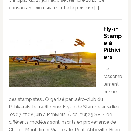
principal, du 27 juin au 6 septembre 2026. Se
consacrant exclusivement à la peinture […]
Fly-in
Stamp
e à
Pithivi
ers
Le
rassemb
lement
annuel
des stampistes… Organisé par l’aéro-club du
Pithiverais, le traditionnel Fly-in de Stampe aura lieu
les 27 et 28 juin à Pithiviers. À ce jour, 25 SV-4 de
différents modèles sont inscrits en provenance de
Cholet, Montélimar, Viâpres-le-Petit, Abbeville, Briare,