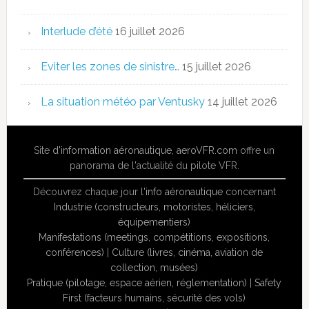
Interlude d’été
16 juillet 2026
Eviter les zones de sinistre…
15 juillet 2026
La situation météo par Ventusky
14 juillet 2026
Site
d'information aéronautique
,
aeroVFR.com
offre un
panorama de l'actualité du pilote VFR.
Découvrez chaque jour l'
info aéronautique
concernant
Industrie (constructeurs, motoristes, héliciers,
équipementiers)
Manifestations (meetings, compétitions, expositions,
conférences)
|
Culture (livres, cinéma, aviation de
collection, musées)
Pratique (pilotage, espace aérien, réglementation)
|
Safety
First (facteurs humains, sécurité des vols)