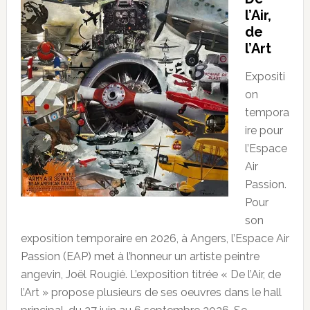
l’Air,
de
l’Art
Expositi
on
tempora
ire pour
l’Espace
Air
Passion.
Pour
son
exposition temporaire en 2026, à Angers, l’Espace Air
Passion (EAP) met à l’honneur un artiste peintre
angevin, Joël Rougié. L’exposition titrée « De l’Air, de
l’Art » propose plusieurs de ses oeuvres dans le hall