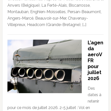
Anvers (Belgique), La Ferté-Alais, Biscarrosse,
Montauban, Enghien-Moisselles, Persan-Beaumont,
Angers-Marcé, Beauvoir-sur-Mer, Chavenay-
Villepreux, Headcorn (Grande-Bretagne), […]
L’agen
da
aeroV
FR
pour
juillet
2026
Des
dates à
retenir
pour ce mois de juillet 2026. 2-5 juillet : Vol en