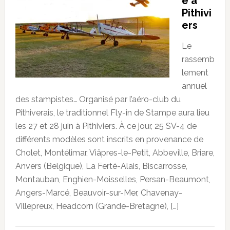
e à
Pithivi
ers
Le
rassemb
lement
annuel
des stampistes… Organisé par l’aéro-club du
Pithiverais, le traditionnel Fly-in de Stampe aura lieu
les 27 et 28 juin à Pithiviers. À ce jour, 25 SV-4 de
différents modèles sont inscrits en provenance de
Cholet, Montélimar, Viâpres-le-Petit, Abbeville, Briare,
Anvers (Belgique), La Ferté-Alais, Biscarrosse,
Montauban, Enghien-Moisselles, Persan-Beaumont,
Angers-Marcé, Beauvoir-sur-Mer, Chavenay-
Villepreux, Headcorn (Grande-Bretagne), […]