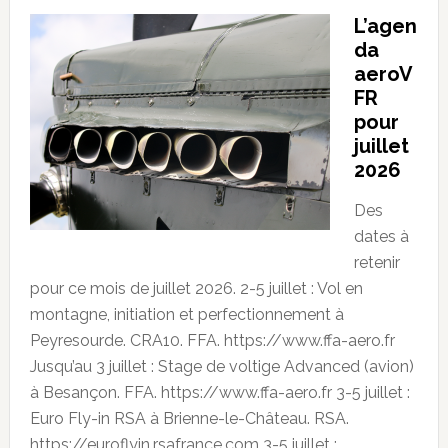
L’agen
da
aeroV
FR
pour
juillet
2026
Des
dates à
retenir
pour ce mois de juillet 2026. 2-5 juillet : Vol en
montagne, initiation et perfectionnement à
Peyresourde. CRA10. FFA. https://www.ffa-aero.fr
Jusqu’au 3 juillet : Stage de voltige Advanced (avion)
à Besançon. FFA. https://www.ffa-aero.fr 3-5 juillet :
Euro Fly-in RSA à Brienne-le-Château. RSA.
https://euroflyin.rsafrance.com 3-5 juillet :