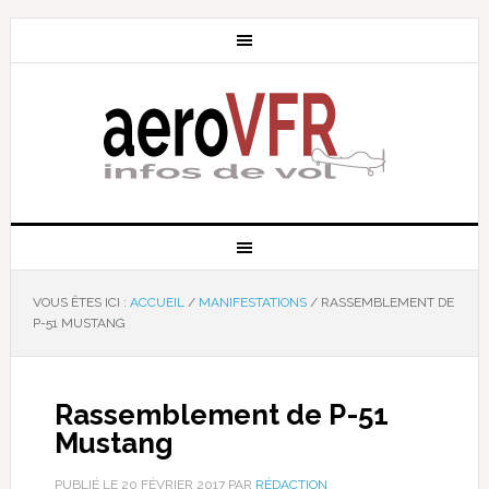
VOUS ÊTES ICI :
ACCUEIL
/
MANIFESTATIONS
/
RASSEMBLEMENT DE
P-51 MUSTANG
Rassemblement de P-51
Mustang
PUBLIÉ LE
20 FÉVRIER 2017
PAR
RÉDACTION