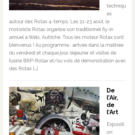
techniqu
es
autour des Rotax 4-temps. Les 21-23 août, le
motoriste Rotax organise son traditionnel fly-in
annuel à Wels, Autriche. Tous les moteur Rotax sont
bienvenus ! Au programme : arrivée dans la matinée
du vendredi et chaque jour, dejeuner et visites de
l’usine BRP-Rotax et/ou vols de démonstration avec
des Rotax […]
De
l’Air,
de
l’Art
Expositi
on