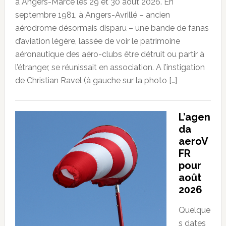
à Angers-Marcé les 29 et 30 août 2026. En
septembre 1981, à Angers-Avrillé – ancien
aérodrome désormais disparu – une bande de fanas
d’aviation légère, lassée de voir le patrimoine
aéronautique des aéro-clubs être détruit ou partir à
l’étranger, se réunissait en association. A l’instigation
de Christian Ravel (à gauche sur la photo […]
L’agen
da
aeroV
FR
pour
août
2026
Quelque
s dates