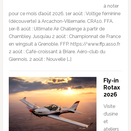
à noter
pour ce mois d’août 2026. 1er août : Voltige féminine
(découverte) à Arcachon-Villemarie. CRA10. FFA.
1er-8 août : Ultimate Air Challenge à partir de
Chambley. Jusqu’au 2 août : Championnat de France
en wingsuit à Grenoble. FFP. https://www.ffp.asso.fr
2 août : Café-croissant à Briare. Aéro-club du
Giennois. 2 août : Nouvelle […]
Fly-in
Rotax
2026
Visite
d’usine
et
ateliers