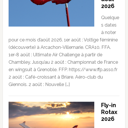
2026
Quelque
s dates
à noter
pour ce mois d’août 2026. 1er août : Voltige féminine
(découverte) à Arcachon-Villemarie. CRA10. FFA.
1er-8 août : Ultimate Air Challenge à partir de
Chambley. Jusqu’au 2 août : Championnat de France
en wingsuit à Grenoble. FFP. https://www.ffp.asso.fr
2 août : Café-croissant à Briare. Aéro-club du
Giennois. 2 août : Nouvelle […]
Fly-in
Rotax
2026