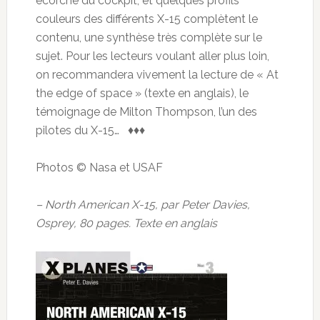
écorché du cockpit, et quelques profils
couleurs des différents X-15 complètent le
contenu, une synthèse très complète sur le
sujet. Pour les lecteurs voulant aller plus loin,
on recommandera vivement la lecture de « At
the edge of space » (texte en anglais), le
témoignage de Milton Thompson, l’un des
pilotes du X-15… ♦♦♦
Photos © Nasa et USAF
– North American X-15, par Peter Davies,
Osprey, 80 pages. Texte en anglais