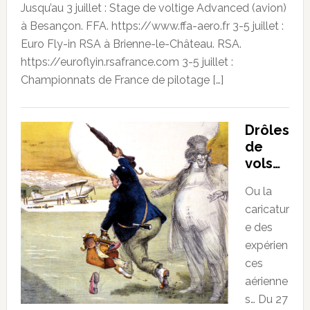
Jusqu’au 3 juillet : Stage de voltige Advanced (avion)
à Besançon. FFA. https://www.ffa-aero.fr 3-5 juillet :
Euro Fly-in RSA à Brienne-le-Château. RSA.
https://euroflyin.rsafrance.com 3-5 juillet :
Championnats de France de pilotage […]
Drôles
de
vols…
Ou la
caricatur
e des
expérien
ces
aérienne
s… Du 27