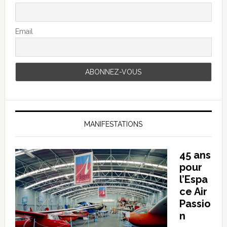
Email
MANIFESTATIONS
45 ans
pour
l’Espa
ce Air
Passio
n