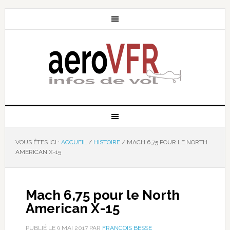
VOUS ÊTES ICI :
ACCUEIL
/
HISTOIRE
/
MACH 6,75 POUR LE NORTH
AMERICAN X-15
Mach 6,75 pour le North
American X-15
PUBLIÉ LE
9 MAI 2017
PAR
FRANÇOIS BESSE