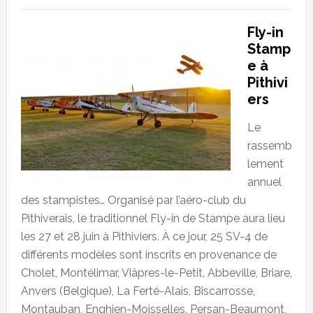
Fly-in
Stamp
e à
Pithivi
ers
Le
rassemb
lement
annuel
des stampistes… Organisé par l’aéro-club du
Pithiverais, le traditionnel Fly-in de Stampe aura lieu
les 27 et 28 juin à Pithiviers. À ce jour, 25 SV-4 de
différents modèles sont inscrits en provenance de
Cholet, Montélimar, Viâpres-le-Petit, Abbeville, Briare,
Anvers (Belgique), La Ferté-Alais, Biscarrosse,
Montauban, Enghien-Moisselles, Persan-Beaumont,