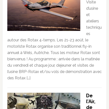
Visite
d’usine
et
ateliers
techniqu
es
autour des Rotax 4-temps. Les 21-23 août, le
motoriste Rotax organise son traditionnel fly-in
annuel à Wels, Autriche. Tous les moteur Rotax sont
bienvenus ! Au programme : arrivée dans la matinée
du vendredi et chaque jour, dejeuner et visites de
l’usine BRP-Rotax et/ou vols de démonstration avec
des Rotax […]
De
l’Air,
de