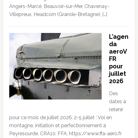
Angers-Marcé, Beauvoir-sur-Mer, Chavenay-
Villepreux, Headcorn (Grande-Bretagne), […]
L’agen
da
aeroV
FR
pour
juillet
2026
Des
dates à
retenir
pour ce mois de juillet 2026. 2-5 juillet : Vol en
montagne, initiation et perfectionnement à
Peyresourde. CRA10. FFA. https://www.ffa-aero.fr