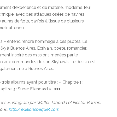
lement d’expérience et de matériel moderne, leur
echnique, avec des attaques osées de navires
u ras de flots, parfois à l’issue de plusieurs
axe inattendu.
ons » entend rendre hommage à ces pilotes. Le
69 à Buenos Aires. Ecrivain, poète, romancier,
rtement inspiré des missions menées par le
o aux commandes de son Skyhawk. Le dessin est
également né à Buenos Aires.
 trois albums ayant pour titre : « Chapitre 1 :
apitre 3 : Super Etendard ». ♦♦♦
cons », intégrale par Walter Taborda et Nestor Barron.
00 €.
http://editionspaquet.com