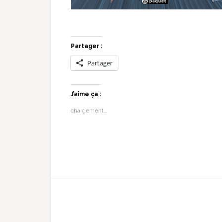
Partager :
Partager
J’aime ça :
chargement…