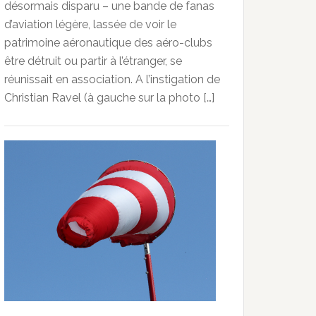
désormais disparu – une bande de fanas
d’aviation légère, lassée de voir le
patrimoine aéronautique des aéro-clubs
être détruit ou partir à l’étranger, se
réunissait en association. A l’instigation de
Christian Ravel (à gauche sur la photo […]