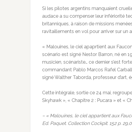
Si les pilotes argentins manquaient cruel
audace a su compenser leur infériorité t
britanniques, à raison de missions menées a
ravitaillements en vol pour arriver sur un 
« Malouines, le ciel apaprtient aux Fauc
scénario est signé Nestor Barron, né en 19
musicien, scénariste… ce dernier s’est fo
commandant Pablo Marcos Rafel Carball
signé Walther Taborda, professeur d’art, 
Cette intégrale, sortie ce 24 mai, regroupe
Skyhawk », « Chapitre 2 : Pucara » et « Ch
– « Malouines, le ciel appartient aux Fau
Ed. Paquet. Collection Cockpit. 152 p. 29,