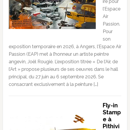
ire pour
l’Espace
Air
Passion.
Pour
son
exposition temporaire en 2026, à Angers, l’Espace Air
Passion (EAP) met à l’honneur un artiste peintre
angevin, Joël Rougié. L’exposition titrée « De l’Air, de
l’Art » propose plusieurs de ses oeuvres dans le hall
principal, du 27 juin au 6 septembre 2026. Se
consacrant exclusivement à la peinture […]
Fly-in
Stamp
e à
Pithivi