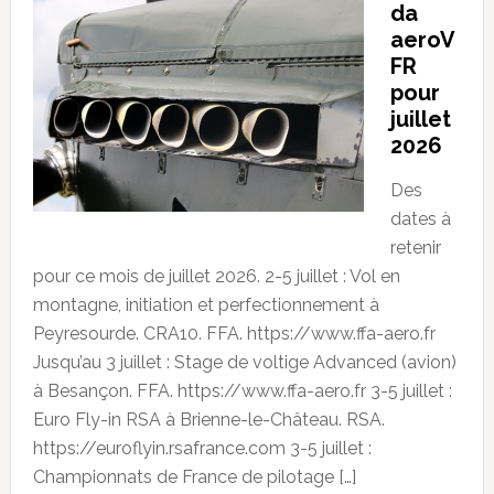
da
aeroV
FR
pour
juillet
2026
Des
dates à
retenir
pour ce mois de juillet 2026. 2-5 juillet : Vol en
montagne, initiation et perfectionnement à
Peyresourde. CRA10. FFA. https://www.ffa-aero.fr
Jusqu’au 3 juillet : Stage de voltige Advanced (avion)
à Besançon. FFA. https://www.ffa-aero.fr 3-5 juillet :
Euro Fly-in RSA à Brienne-le-Château. RSA.
https://euroflyin.rsafrance.com 3-5 juillet :
Championnats de France de pilotage […]