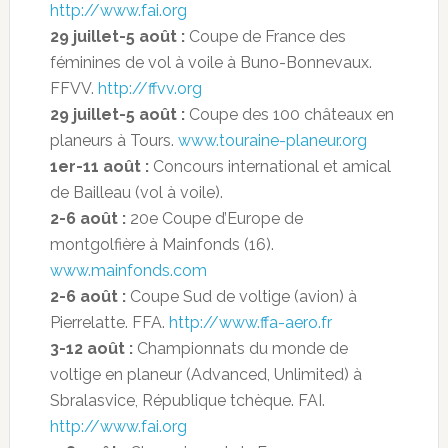
http://www.fai.org
29 juillet-5 août :
Coupe de France des
féminines de vol à voile à Buno-Bonnevaux.
FFVV.
http://ffvv.org
29 juillet-5 août :
Coupe des 100 châteaux en
planeurs à Tours.
www.touraine-planeur.org
1er-11 août :
Concours international et amical
de Bailleau (vol à voile).
2-6 août :
20e Coupe d’Europe de
montgolfière à Mainfonds (16).
www.mainfonds.com
2-6 août :
Coupe Sud de voltige (avion) à
Pierrelatte. FFA.
http://www.ffa-aero.fr
3-12 août :
Championnats du monde de
voltige en planeur (Advanced, Unlimited) à
Sbralasvice, République tchèque. FAI.
http://www.fai.org