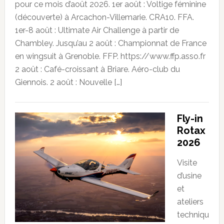
pour ce mois d’août 2026. 1er août : Voltige féminine
(découverte) à Arcachon-Villemarie. CRA10. FFA.
1er-8 août : Ultimate Air Challenge à partir de
Chambley. Jusqu’au 2 août : Championnat de France
en wingsuit à Grenoble. FFP. https://www.ffp.asso.fr
2 août : Café-croissant à Briare. Aéro-club du
Giennois. 2 août : Nouvelle […]
Fly-in
Rotax
2026
Visite
d’usine
et
ateliers
techniqu