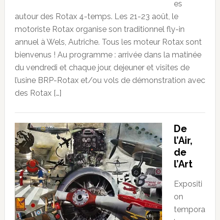
es
autour des Rotax 4-temps. Les 21-23 août, le
motoriste Rotax organise son traditionnel fly-in
annuel à Wels, Autriche. Tous les moteur Rotax sont
bienvenus ! Au programme : arrivée dans la matinée
du vendredi et chaque jour, dejeuner et visites de
l’usine BRP-Rotax et/ou vols de démonstration avec
des Rotax […]
De
l’Air,
de
l’Art
Expositi
on
tempora