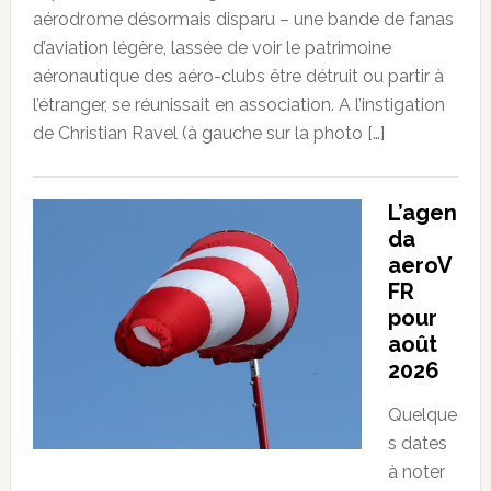
aérodrome désormais disparu – une bande de fanas
d’aviation légère, lassée de voir le patrimoine
aéronautique des aéro-clubs être détruit ou partir à
l’étranger, se réunissait en association. A l’instigation
de Christian Ravel (à gauche sur la photo […]
L’agen
da
aeroV
FR
pour
août
2026
Quelque
s dates
à noter