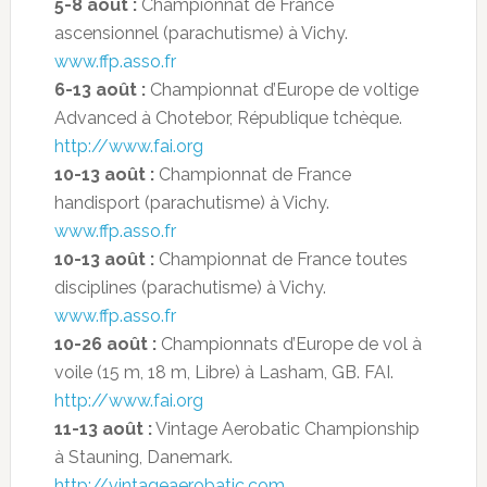
5-8 août :
Championnat de France
ascensionnel (parachutisme) à Vichy.
www.ffp.asso.fr
6-13 août :
Championnat d’Europe de voltige
Advanced à Chotebor, République tchèque.
http://www.fai.org
10-13 août :
Championnat de France
handisport (parachutisme) à Vichy.
www.ffp.asso.fr
10-13 août :
Championnat de France toutes
disciplines (parachutisme) à Vichy.
www.ffp.asso.fr
10-26 août :
Championnats d’Europe de vol à
voile (15 m, 18 m, Libre) à Lasham, GB. FAI.
http://www.fai.org
11-13 août :
Vintage Aerobatic Championship
à Stauning, Danemark.
http://vintageaerobatic.com