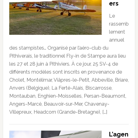
ers
Le
rassemb
lement
annuel
des stampistes… Organisé par l’aéro-club du
Pithiverais, le traditionnel Fly-in de Stampe aura lieu
les 27 et 28 juin à Pithiviers. À ce jour, 25 SV-4 de
différents modèles sont inscrits en provenance de
Cholet, Montélimar, Viâpres-le-Petit, Abbeville, Briare,
Anvers (Belgique), La Ferté-Alais, Biscarrosse,
Montauban, Enghien-Moisselles, Persan-Beaumont,
Angers-Marcé, Beauvoir-sur-Mer, Chavenay-
Villepreux, Headcorn (Grande-Bretagne), […]
L’agen