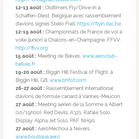
12-13 août :
Oldtimers Fly/Drive-in à
Schaffen-Diest, Belgique avec rassemblement
d’avions signés Stelio Frati.
https://flyin.dac.be
12-19 août :
Championnats de France de vol à
voile (junior) à Chalons-en-Champagne. FFVV.
http://ffvv.org
15 août :
Meeting de Belvès.
www.aeroclub-
belves.fr
19-20 août :
Biggin Hill Festival of Flight, à
Biggin Hill. GB.
www.bhfof.com
26-27 août :
Rassemblement international
d’avions de formule canard à Vannes-Meucon.
27 août :
Meeting aérien de la Somme à Albert
(10/19h00). Red Devils, A321, Rafale Solo
Display, Alpha Jet Solo, PAF, NH90.
27 août :
AéroMéchoui à Nevers.
www.boutique.aero