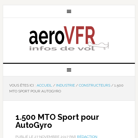
VOUS ÊTES ICI :
ACCUEIL
/
INDUSTRIE
/
CONSTRUCTEURS
/
1.500
MTO SPORT POUR AUTOGYRO
1.500 MTO Sport pour
AutoGyro
PUBLIÉ LE
27 NOVEMBRE 2017
PAR
RÉDACTION