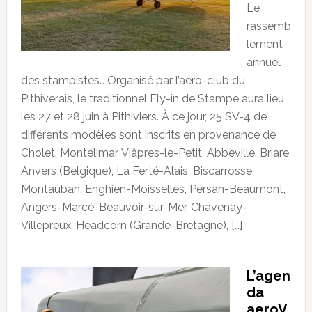
Le
rassemb
lement
annuel
des stampistes… Organisé par l’aéro-club du
Pithiverais, le traditionnel Fly-in de Stampe aura lieu
les 27 et 28 juin à Pithiviers. À ce jour, 25 SV-4 de
différents modèles sont inscrits en provenance de
Cholet, Montélimar, Viâpres-le-Petit, Abbeville, Briare,
Anvers (Belgique), La Ferté-Alais, Biscarrosse,
Montauban, Enghien-Moisselles, Persan-Beaumont,
Angers-Marcé, Beauvoir-sur-Mer, Chavenay-
Villepreux, Headcorn (Grande-Bretagne), […]
L’agen
da
aeroV