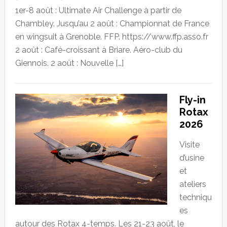
1er-8 août : Ultimate Air Challenge à partir de
Chambley. Jusqu’au 2 août : Championnat de France
en wingsuit à Grenoble. FFP. https://www.ffp.asso.fr
2 août : Café-croissant à Briare. Aéro-club du
Giennois. 2 août : Nouvelle […]
Fly-in
Rotax
2026
Visite
d’usine
et
ateliers
techniqu
es
autour des Rotax 4-temps. Les 21-23 août, le