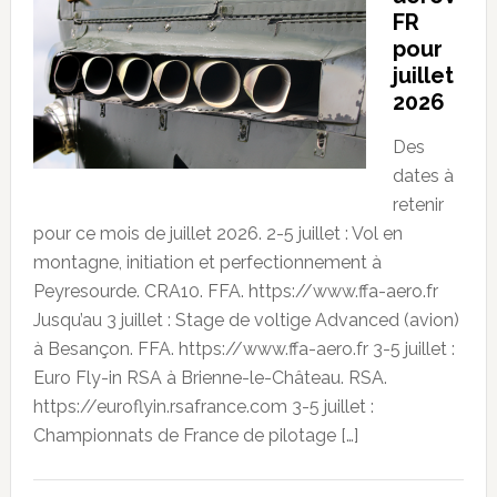
FR
pour
juillet
2026
Des
dates à
retenir
pour ce mois de juillet 2026. 2-5 juillet : Vol en
montagne, initiation et perfectionnement à
Peyresourde. CRA10. FFA. https://www.ffa-aero.fr
Jusqu’au 3 juillet : Stage de voltige Advanced (avion)
à Besançon. FFA. https://www.ffa-aero.fr 3-5 juillet :
Euro Fly-in RSA à Brienne-le-Château. RSA.
https://euroflyin.rsafrance.com 3-5 juillet :
Championnats de France de pilotage […]