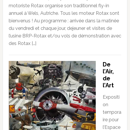
motoriste Rotax organise son traditionnel fly-in
annuel à Wels, Autriche. Tous les moteur Rotax sont
bienvenus ! Au programme : arrivée dans la matinée
du vendredi et chaque jour, dejeuner et visites de
l’usine BRP-Rotax et/ou vols de démonstration avec
des Rotax […]
De
l’Air,
de
l’Art
Expositi
on
tempora
ire pour
l’Espace