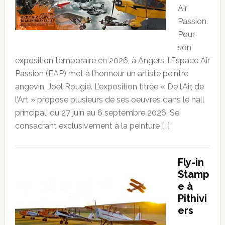
Air
Passion.
Pour
son
exposition temporaire en 2026, à Angers, l’Espace Air
Passion (EAP) met à l’honneur un artiste peintre
angevin, Joël Rougié. L’exposition titrée « De l’Air, de
l’Art » propose plusieurs de ses oeuvres dans le hall
principal, du 27 juin au 6 septembre 2026. Se
consacrant exclusivement à la peinture […]
Fly-in
Stamp
e à
Pithivi
ers