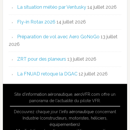
La situation météo par Ventusky
14 juillet 2026
Fly-in Rotax 2026
14 juillet 2026
Préparation de vol avec Aero GoNoGo
13 juillet
2026
ZRT pour des planeurs
13 juillet 2026
La FNUAD retoque la DGAC
12 juillet 2026
Site
d'information aéronautique
,
aeroVFR.com
offre un
panorama de l'actualité du pilote VFR.
Découvrez chaque jour l'
info aéronautique
concernant
Industrie (constructeurs, motoristes, héliciers,
équipementiers)