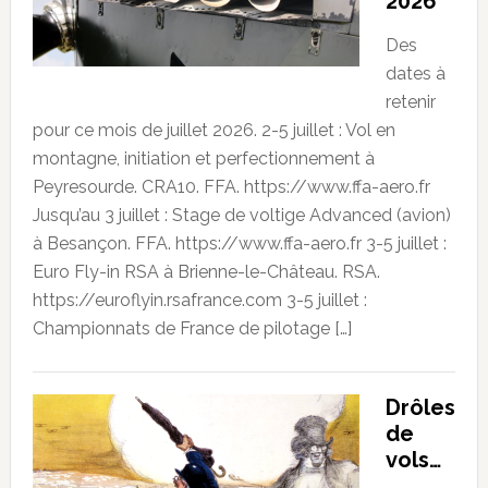
2026
Des
dates à
retenir
pour ce mois de juillet 2026. 2-5 juillet : Vol en
montagne, initiation et perfectionnement à
Peyresourde. CRA10. FFA. https://www.ffa-aero.fr
Jusqu’au 3 juillet : Stage de voltige Advanced (avion)
à Besançon. FFA. https://www.ffa-aero.fr 3-5 juillet :
Euro Fly-in RSA à Brienne-le-Château. RSA.
https://euroflyin.rsafrance.com 3-5 juillet :
Championnats de France de pilotage […]
Drôles
de
vols…