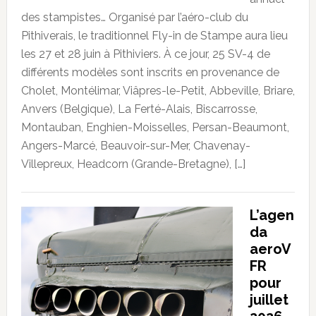
des stampistes… Organisé par l’aéro-club du
Pithiverais, le traditionnel Fly-in de Stampe aura lieu
les 27 et 28 juin à Pithiviers. À ce jour, 25 SV-4 de
différents modèles sont inscrits en provenance de
Cholet, Montélimar, Viâpres-le-Petit, Abbeville, Briare,
Anvers (Belgique), La Ferté-Alais, Biscarrosse,
Montauban, Enghien-Moisselles, Persan-Beaumont,
Angers-Marcé, Beauvoir-sur-Mer, Chavenay-
Villepreux, Headcorn (Grande-Bretagne), […]
L’agen
da
aeroV
FR
pour
juillet