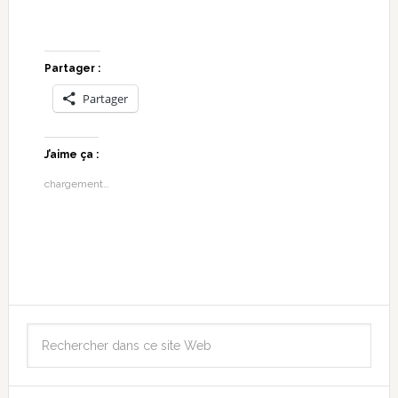
Partager :
Partager
J’aime ça :
chargement…