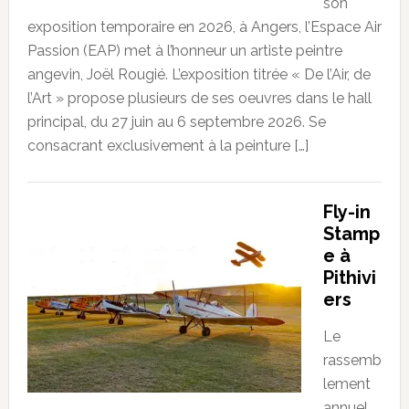
son
exposition temporaire en 2026, à Angers, l’Espace Air
Passion (EAP) met à l’honneur un artiste peintre
angevin, Joël Rougié. L’exposition titrée « De l’Air, de
l’Art » propose plusieurs de ses oeuvres dans le hall
principal, du 27 juin au 6 septembre 2026. Se
consacrant exclusivement à la peinture […]
Fly-in
Stamp
e à
Pithivi
ers
Le
rassemb
lement
annuel