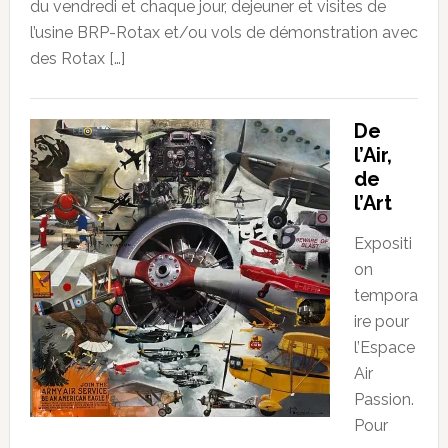
du vendredi et chaque jour, dejeuner et visites de
l’usine BRP-Rotax et/ou vols de démonstration avec
des Rotax […]
De
l’Air,
de
l’Art
Expositi
on
tempora
ire pour
l’Espace
Air
Passion.
Pour