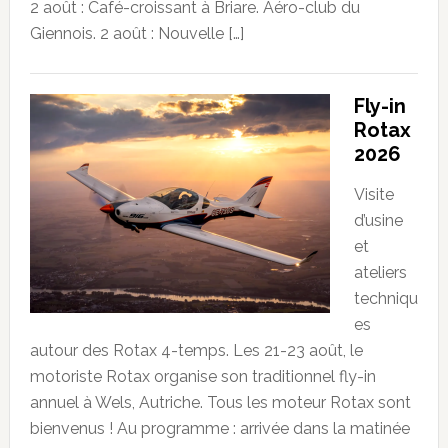
2 août : Café-croissant à Briare. Aéro-club du
Giennois. 2 août : Nouvelle […]
Fly-in
Rotax
2026
Visite
d’usine
et
ateliers
techniqu
es
autour des Rotax 4-temps. Les 21-23 août, le
motoriste Rotax organise son traditionnel fly-in
annuel à Wels, Autriche. Tous les moteur Rotax sont
bienvenus ! Au programme : arrivée dans la matinée