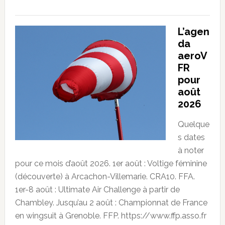
L’agen
da
aeroV
FR
pour
août
2026
Quelque
s dates
à noter
pour ce mois d’août 2026. 1er août : Voltige féminine
(découverte) à Arcachon-Villemarie. CRA10. FFA.
1er-8 août : Ultimate Air Challenge à partir de
Chambley. Jusqu’au 2 août : Championnat de France
en wingsuit à Grenoble. FFP. https://www.ffp.asso.fr