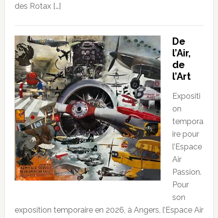
des Rotax […]
De
l’Air,
de
l’Art
Expositi
on
tempora
ire pour
l’Espace
Air
Passion.
Pour
son
exposition temporaire en 2026, à Angers, l’Espace Air