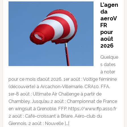
L’agen
da
aeroV
FR
pour
août
2026
Quelque
s dates
à noter
pour ce mois d’août 2026. 1er août : Voltige féminine
(découverte) à Arcachon-Villemarie. CRA10. FFA.
1er-8 août : Ultimate Air Challenge à partir de
Chambley. Jusqu’au 2 août : Championnat de France
en wingsuit à Grenoble. FFP. https://www.ffp.asso.fr
2 août : Café-croissant à Briare. Aéro-club du
Giennois. 2 août : Nouvelle […]