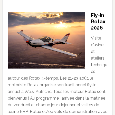
Fly-in
Rotax
2026
Visite
d’usine
et
ateliers
techniqu
es
autour des Rotax 4-temps. Les 21-23 août, le
motoriste Rotax organise son traditionnel fly-in
annuel à Wels, Autriche. Tous les moteur Rotax sont
bienvenus ! Au programme : arrivée dans la matinée
du vendredi et chaque jour, dejeuner et visites de
l’usine BRP-Rotax et/ou vols de démonstration avec