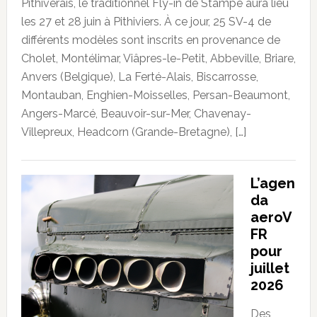
Pithiverais, le traditionnel Fly-in de Stampe aura lieu
les 27 et 28 juin à Pithiviers. À ce jour, 25 SV-4 de
différents modèles sont inscrits en provenance de
Cholet, Montélimar, Viâpres-le-Petit, Abbeville, Briare,
Anvers (Belgique), La Ferté-Alais, Biscarrosse,
Montauban, Enghien-Moisselles, Persan-Beaumont,
Angers-Marcé, Beauvoir-sur-Mer, Chavenay-
Villepreux, Headcorn (Grande-Bretagne), […]
L’agen
da
aeroV
FR
pour
juillet
2026
Des