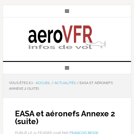
VOUS ÊTES ICI :
ACCUEIL
/
ACTUALITÉS
/
EASA ET AÉRONEFS
ANNEXE 2 (SUITE)
EASA et aéronefs Annexe 2
(suite)
PUBLIÉ LE
21 FÉVRIER 2018
PAR
FRANÇOIS BESSE