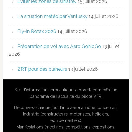
Eviter les zones de sinistre…
15 juillet 2026
La situation météo par Ventusky
14 juillet 2026
Fly-in Rotax 2026
14 juillet 2026
Préparation de vol avec Aero GoNoGo
13 juillet
2026
ZRT pour des planeurs
13 juillet 2026
Site
d'information aéronautique
,
aeroVFR.com
offre un
panorama de l'actualité du pilote VFR.
Découvrez chaque jour l'
info aéronautique
concernant
Industrie (constructeurs, motoristes, héliciers,
équipementiers)
Manifestations (meetings, compétitions, expositions,