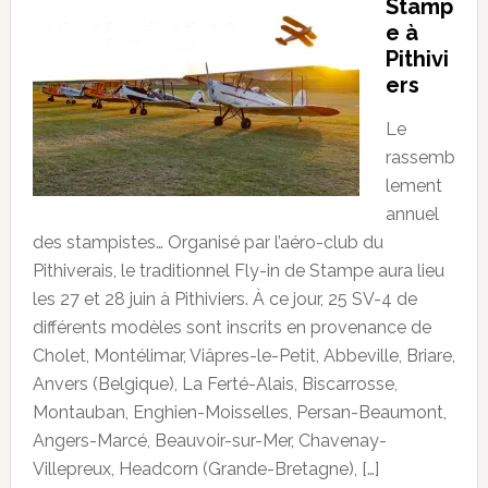
Stamp
e à
Pithivi
ers
Le
rassemb
lement
annuel
des stampistes… Organisé par l’aéro-club du
Pithiverais, le traditionnel Fly-in de Stampe aura lieu
les 27 et 28 juin à Pithiviers. À ce jour, 25 SV-4 de
différents modèles sont inscrits en provenance de
Cholet, Montélimar, Viâpres-le-Petit, Abbeville, Briare,
Anvers (Belgique), La Ferté-Alais, Biscarrosse,
Montauban, Enghien-Moisselles, Persan-Beaumont,
Angers-Marcé, Beauvoir-sur-Mer, Chavenay-
Villepreux, Headcorn (Grande-Bretagne), […]