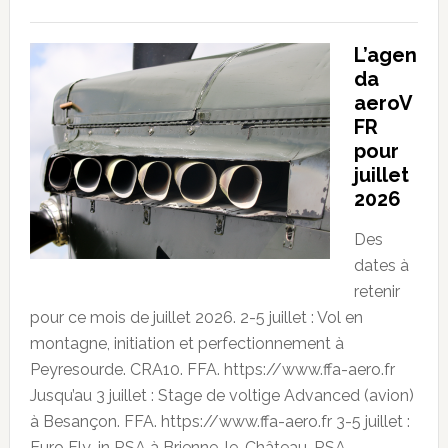
L’agen
da
aeroV
FR
pour
juillet
2026
Des
dates à
retenir
pour ce mois de juillet 2026. 2-5 juillet : Vol en
montagne, initiation et perfectionnement à
Peyresourde. CRA10. FFA. https://www.ffa-aero.fr
Jusqu’au 3 juillet : Stage de voltige Advanced (avion)
à Besançon. FFA. https://www.ffa-aero.fr 3-5 juillet :
Euro Fly-in RSA à Brienne-le-Château. RSA.