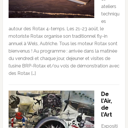
ateliers
techniqu
es
autour des Rotax 4-temps. Les 21-23 août, le
motoriste Rotax organise son traditionnel fly-in
annuel à Wels, Autriche. Tous les moteur Rotax sont
bienvenus ! Au programme : arrivée dans la matinée
du vendredi et chaque jour, dejeuner et visites de
l’usine BRP-Rotax et/ou vols de démonstration avec
des Rotax […]
De
l’Air,
de
l’Art
Expositi