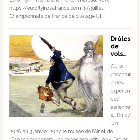
https://euroflyin.rsafrance.com 3-5 juillet :
Championnats de France de pilotage […]
Drôles
de
vols…
Ou la
caricatur
e des
expérien
ces
aérienne
s… Du 27
juin
2026 au 3 janvier 2027, le musée de l’Air et de
l’Espace proposera une exposition intitulée « Drôles