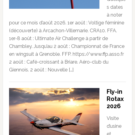
s dates
à noter
pour ce mois d’août 2026. 1er août : Voltige féminine
(découverte) à Arcachon-Villemarie. CRA10. FFA.
1er-8 août : Ultimate Air Challenge à partir de
Chambley. Jusqu’au 2 août : Championnat de France
en wingsuit à Grenoble. FFP. https://www.ffp.asso.fr
2 août : Café-croissant à Briare. Aéro-club du
Giennois. 2 août : Nouvelle […]
Fly-in
Rotax
2026
Visite
d’usine
et