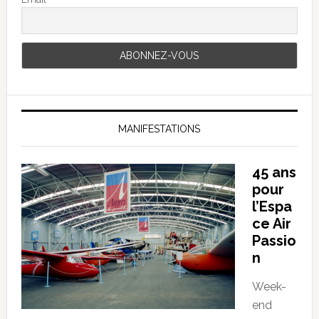
MANIFESTATIONS
45 ans
pour
l’Espa
ce Air
Passio
n
Week-
end