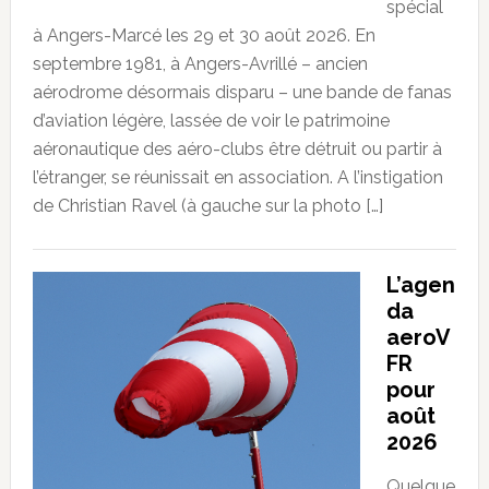
spécial
à Angers-Marcé les 29 et 30 août 2026. En
septembre 1981, à Angers-Avrillé – ancien
aérodrome désormais disparu – une bande de fanas
d’aviation légère, lassée de voir le patrimoine
aéronautique des aéro-clubs être détruit ou partir à
l’étranger, se réunissait en association. A l’instigation
de Christian Ravel (à gauche sur la photo […]
L’agen
da
aeroV
FR
pour
août
2026
Quelque