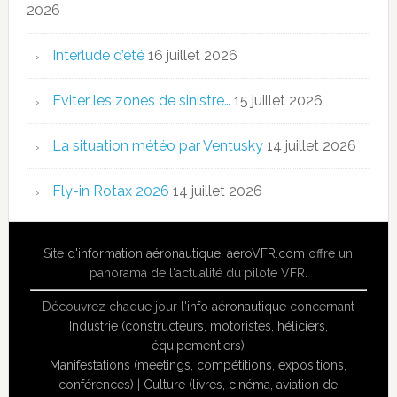
2026
Interlude d’été
16 juillet 2026
Eviter les zones de sinistre…
15 juillet 2026
La situation météo par Ventusky
14 juillet 2026
Fly-in Rotax 2026
14 juillet 2026
Site
d'information aéronautique
,
aeroVFR.com
offre un
panorama de l'actualité du pilote VFR.
Découvrez chaque jour l'
info aéronautique
concernant
Industrie (constructeurs, motoristes, héliciers,
équipementiers)
Manifestations (meetings, compétitions, expositions,
conférences)
|
Culture (livres, cinéma, aviation de