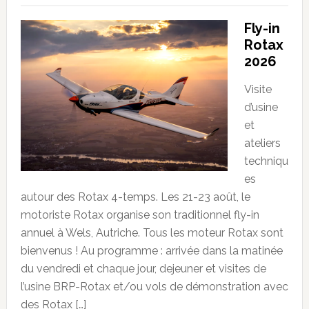
Fly-in
Rotax
2026
Visite
d’usine
et
ateliers
techniqu
es
autour des Rotax 4-temps. Les 21-23 août, le
motoriste Rotax organise son traditionnel fly-in
annuel à Wels, Autriche. Tous les moteur Rotax sont
bienvenus ! Au programme : arrivée dans la matinée
du vendredi et chaque jour, dejeuner et visites de
l’usine BRP-Rotax et/ou vols de démonstration avec
des Rotax […]