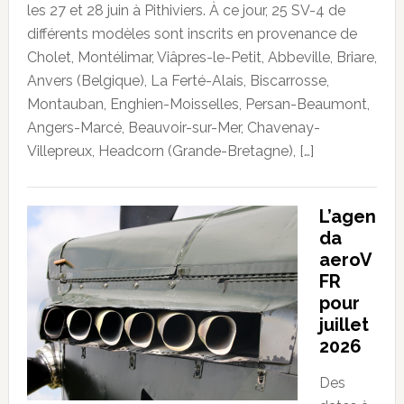
les 27 et 28 juin à Pithiviers. À ce jour, 25 SV-4 de
différents modèles sont inscrits en provenance de
Cholet, Montélimar, Viâpres-le-Petit, Abbeville, Briare,
Anvers (Belgique), La Ferté-Alais, Biscarrosse,
Montauban, Enghien-Moisselles, Persan-Beaumont,
Angers-Marcé, Beauvoir-sur-Mer, Chavenay-
Villepreux, Headcorn (Grande-Bretagne), […]
L’agen
da
aeroV
FR
pour
juillet
2026
Des