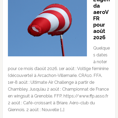
da
aeroV
FR
pour
août
2026
Quelque
s dates
à noter
pour ce mois d’août 2026. 1er août : Voltige féminine
(découverte) à Arcachon-Villemarie. CRA10. FFA.
1er-8 août : Ultimate Air Challenge à partir de
Chambley. Jusqu’au 2 août : Championnat de France
en wingsuit à Grenoble. FFP. https://www.ffp.asso.fr
2 août : Café-croissant à Briare. Aéro-club du
Giennois. 2 août : Nouvelle […]