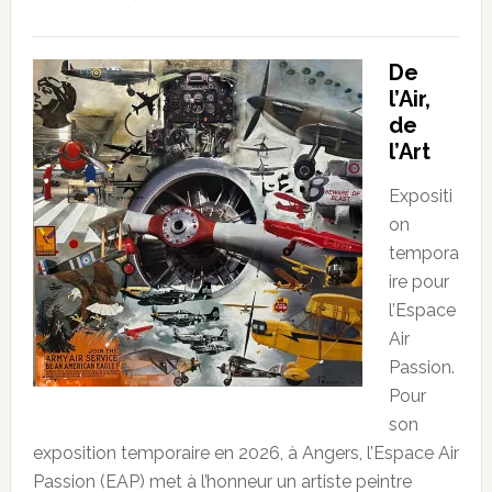
De
l’Air,
de
l’Art
Expositi
on
tempora
ire pour
l’Espace
Air
Passion.
Pour
son
exposition temporaire en 2026, à Angers, l’Espace Air
Passion (EAP) met à l’honneur un artiste peintre