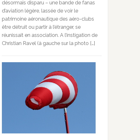
désormais disparu – une bande de fanas
d’aviation légère, lassée de voir le
patrimoine aéronautique des aéro-clubs
être détruit ou partir à l’étranger, se
réunissait en association. A l’instigation de
Christian Ravel (à gauche sur la photo […]