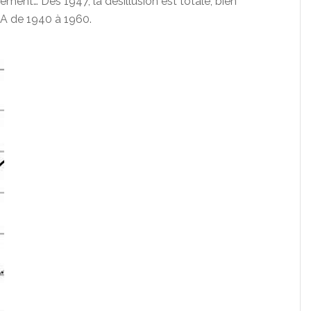
ément… Dès 1947, la désillusion est totale, bien
A de 1940 à 1960.