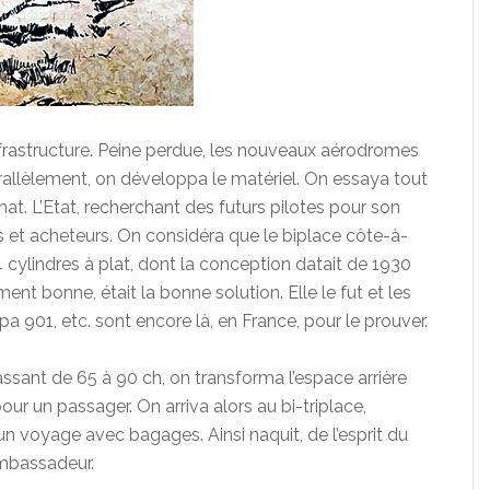
infrastructure. Peine perdue, les nouveaux aérodromes
arallèlement, on développa le matériel. On essaya tout
hat. L’Etat, recherchant des futurs pilotes pour son
s et acheteurs. On considéra que le biplace côte-à-
 cylindres à plat, dont la conception datait de 1930
ement bonne, était la bonne solution. Elle le fut et les
a 901, etc. sont encore là, en France, pour le prouver.
ant de 65 à 90 ch, on transforma l’espace arrière
r un passager. On arriva alors au bi-triplace,
 un voyage avec bagages. Ainsi naquit, de l’esprit du
Ambassadeur.