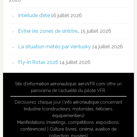
Interlude d’été
16 juillet 2026
Eviter les zones de sinistre…
15 juillet 2026
La situation météo par Ventusky
14 juillet 2026
Fly-in Rotax 2026
14 juillet 2026
Site
d'information aéronautique
,
aeroVFR.com
offre un
panorama de l'actualité du pilote VFR.
Découvrez chaque jour l'
info aéronautique
concernant
Industrie (constructeurs, motoristes, héliciers,
équipementiers)
Manifestations (meetings, compétitions, expositions,
conférences)
|
Culture (livres, cinéma, aviation de
collection, musées)