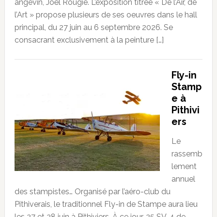
angevin, Joël Rougié. L’exposition titrée « De l’Air, de
l’Art » propose plusieurs de ses oeuvres dans le hall
principal, du 27 juin au 6 septembre 2026. Se
consacrant exclusivement à la peinture […]
Fly-in
Stamp
e à
Pithivi
ers
Le
rassemb
lement
annuel
des stampistes… Organisé par l’aéro-club du
Pithiverais, le traditionnel Fly-in de Stampe aura lieu
les 27 et 28 juin à Pithiviers. À ce jour, 25 SV-4 de