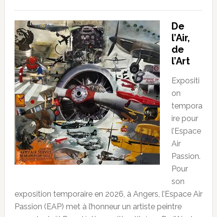
De
l’Air,
de
l’Art
Expositi
on
tempora
ire pour
l’Espace
Air
Passion.
Pour
son
exposition temporaire en 2026, à Angers, l’Espace Air
Passion (EAP) met à l’honneur un artiste peintre