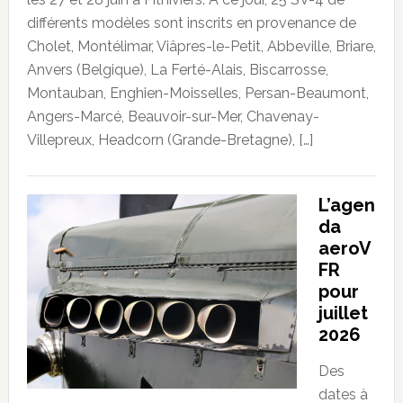
différents modèles sont inscrits en provenance de
Cholet, Montélimar, Viâpres-le-Petit, Abbeville, Briare,
Anvers (Belgique), La Ferté-Alais, Biscarrosse,
Montauban, Enghien-Moisselles, Persan-Beaumont,
Angers-Marcé, Beauvoir-sur-Mer, Chavenay-
Villepreux, Headcorn (Grande-Bretagne), […]
L’agen
da
aeroV
FR
pour
juillet
2026
Des
dates à