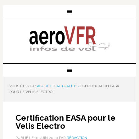
VOUS ÊTES ICI :
ACCUEIL
/
ACTUALITÉS
/
CERTIFICATION EASA
POUR LE VELIS ELECTRO
Certification EASA pour le
Velis Electro
PUBLIÉ LE
10 JUIN 2020
PAR
RÉDACTION