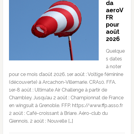
da
aeroV
FR
pour
août
2026
Quelque
s dates
à noter
pour ce mois d’août 2026. 1er août : Voltige féminine
(découverte) à Arcachon-Villemarie. CRA10. FFA.
1er-8 août : Ultimate Air Challenge à partir de
Chambley. Jusqu’au 2 août : Championnat de France
en wingsuit à Grenoble. FFP. https://www.ffp.asso.fr
2 août : Café-croissant à Briare. Aéro-club du
Giennois. 2 août : Nouvelle […]