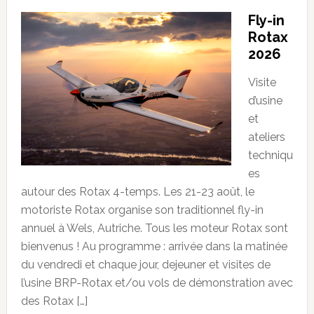
Fly-in
Rotax
2026
Visite
d’usine
et
ateliers
techniqu
es
autour des Rotax 4-temps. Les 21-23 août, le
motoriste Rotax organise son traditionnel fly-in
annuel à Wels, Autriche. Tous les moteur Rotax sont
bienvenus ! Au programme : arrivée dans la matinée
du vendredi et chaque jour, dejeuner et visites de
l’usine BRP-Rotax et/ou vols de démonstration avec
des Rotax […]