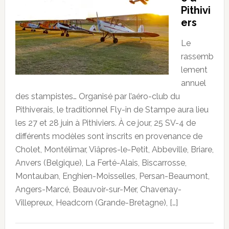
Pithivi
ers
Le
rassemb
lement
annuel
des stampistes… Organisé par l’aéro-club du
Pithiverais, le traditionnel Fly-in de Stampe aura lieu
les 27 et 28 juin à Pithiviers. À ce jour, 25 SV-4 de
différents modèles sont inscrits en provenance de
Cholet, Montélimar, Viâpres-le-Petit, Abbeville, Briare,
Anvers (Belgique), La Ferté-Alais, Biscarrosse,
Montauban, Enghien-Moisselles, Persan-Beaumont,
Angers-Marcé, Beauvoir-sur-Mer, Chavenay-
Villepreux, Headcorn (Grande-Bretagne), […]