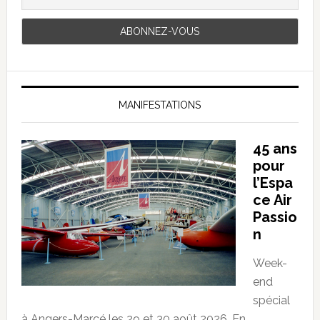
MANIFESTATIONS
45 ans
pour
l’Espa
ce Air
Passio
n
Week-
end
spécial
à Angers-Marcé les 29 et 30 août 2026. En