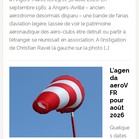
septembre 1981, à Angers-Avrillé – ancien
aérodrome désormais disparu – une bande de fanas
d’aviation légère, lassée de voir le patrimoine
aéronautique des aéro-clubs être détruit ou partir à
l’étranger, se réunissait en association. A l’instigation
de Christian Ravel (à gauche sur la photo […]
L’agen
da
aeroV
FR
pour
août
2026
Quelque
s dates