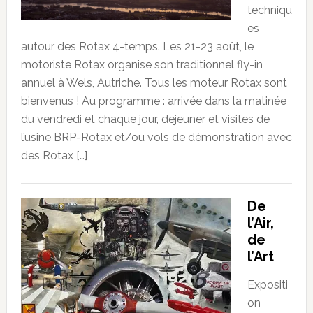
techniqu
es
autour des Rotax 4-temps. Les 21-23 août, le
motoriste Rotax organise son traditionnel fly-in
annuel à Wels, Autriche. Tous les moteur Rotax sont
bienvenus ! Au programme : arrivée dans la matinée
du vendredi et chaque jour, dejeuner et visites de
l’usine BRP-Rotax et/ou vols de démonstration avec
des Rotax […]
De
l’Air,
de
l’Art
Expositi
on