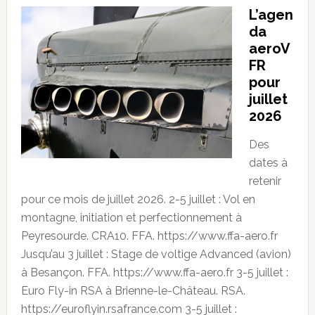
L’agen
da
aeroV
FR
pour
juillet
2026
Des
dates à
retenir
pour ce mois de juillet 2026. 2-5 juillet : Vol en
montagne, initiation et perfectionnement à
Peyresourde. CRA10. FFA. https://www.ffa-aero.fr
Jusqu’au 3 juillet : Stage de voltige Advanced (avion)
à Besançon. FFA. https://www.ffa-aero.fr 3-5 juillet :
Euro Fly-in RSA à Brienne-le-Château. RSA.
https://euroflyin.rsafrance.com 3-5 juillet :