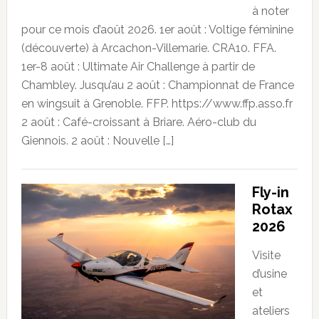
à noter
pour ce mois d’août 2026. 1er août : Voltige féminine
(découverte) à Arcachon-Villemarie. CRA10. FFA.
1er-8 août : Ultimate Air Challenge à partir de
Chambley. Jusqu’au 2 août : Championnat de France
en wingsuit à Grenoble. FFP. https://www.ffp.asso.fr
2 août : Café-croissant à Briare. Aéro-club du
Giennois. 2 août : Nouvelle […]
Fly-in
Rotax
2026
Visite
d’usine
et
ateliers