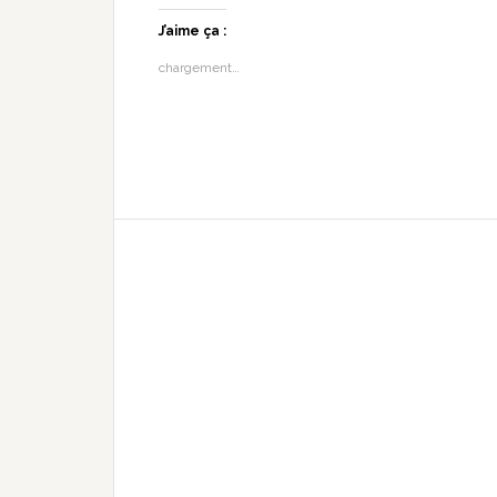
J’aime ça :
chargement…