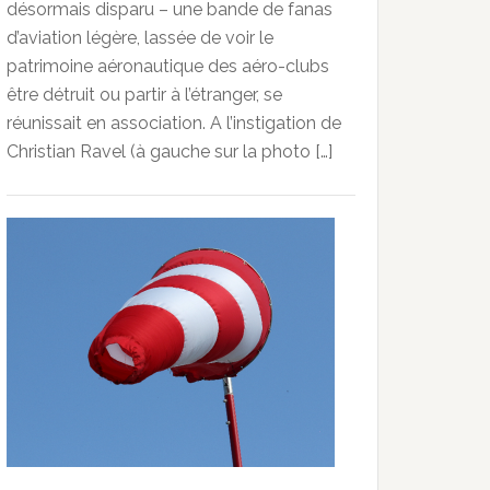
désormais disparu – une bande de fanas
d’aviation légère, lassée de voir le
patrimoine aéronautique des aéro-clubs
être détruit ou partir à l’étranger, se
réunissait en association. A l’instigation de
Christian Ravel (à gauche sur la photo […]