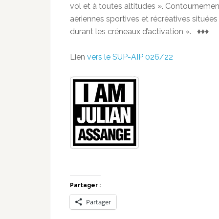
vol et à toutes altitudes ». Contournement
aériennes sportives et récréatives situé
durant les créneaux d’activation ». ♦♦♦
Lien
vers le SUP-AIP 026/22
Partager :
Partager