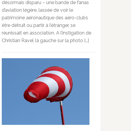
désormais disparu – une bande de fanas
d’aviation légère, lassée de voir le
patrimoine aéronautique des aéro-clubs
être détruit ou partir à l’étranger, se
réunissait en association. A l’instigation de
Christian Ravel (à gauche sur la photo […]