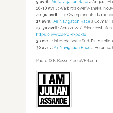
9 avril :
Air Navigation Race
à Angers-Mar
16-18 avril :
Warbirds over Wanaka, Nouv
20-30 avril :
11e Championnats du monde 
23 avril :
Air Navigation Race
à Colmar. F
27-30 avril :
Aero 2022 à Friedrichshafen, 
https://www.aero-expo.de
30 avril :
Inter-régionale Sud-Est de pilot
30 avril :
Air Navigation Race
à Péronne. 
Photo © F. Besse / aeroVFR.com