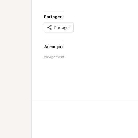
Partager :
Partager
J’aime ça :
chargement…