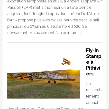
exposition temporaire en 2026, à Angers, l’Espace Air
Passion (EAP) met à l’honneur un artiste peintre
angevin, Joël Rougié. L’exposition titrée « De l’Air, de
l’Art » propose plusieurs de ses oeuvres dans le hall
principal, du 27 juin au 6 septembre 2026. Se
consacrant exclusivement à la peinture […]
Fly-in
Stamp
e à
Pithivi
ers
Le
rassemb
lement
annuel
des stampistes… Organisé par l’aéro-club du