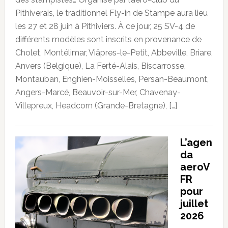
Pithiverais, le traditionnel Fly-in de Stampe aura lieu
les 27 et 28 juin à Pithiviers. À ce jour, 25 SV-4 de
différents modèles sont inscrits en provenance de
Cholet, Montélimar, Viâpres-le-Petit, Abbeville, Briare,
Anvers (Belgique), La Ferté-Alais, Biscarrosse,
Montauban, Enghien-Moisselles, Persan-Beaumont,
Angers-Marcé, Beauvoir-sur-Mer, Chavenay-
Villepreux, Headcorn (Grande-Bretagne), […]
L’agen
da
aeroV
FR
pour
juillet
2026