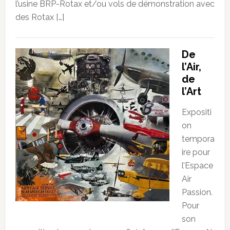
l’usine BRP-Rotax et/ou vols de démonstration avec
des Rotax […]
De
l’Air,
de
l’Art
Expositi
on
tempora
ire pour
l’Espace
Air
Passion.
Pour
son