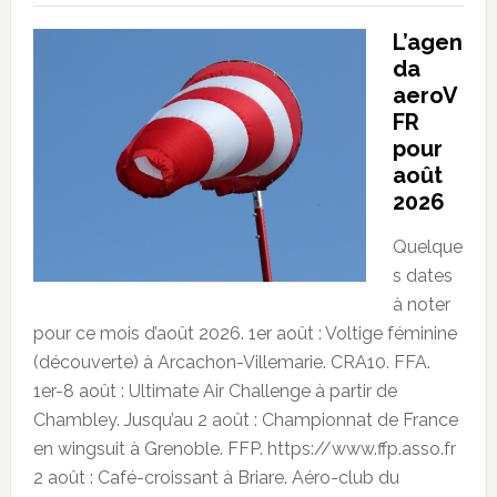
L’agen
da
aeroV
FR
pour
août
2026
Quelque
s dates
à noter
pour ce mois d’août 2026. 1er août : Voltige féminine
(découverte) à Arcachon-Villemarie. CRA10. FFA.
1er-8 août : Ultimate Air Challenge à partir de
Chambley. Jusqu’au 2 août : Championnat de France
en wingsuit à Grenoble. FFP. https://www.ffp.asso.fr
2 août : Café-croissant à Briare. Aéro-club du