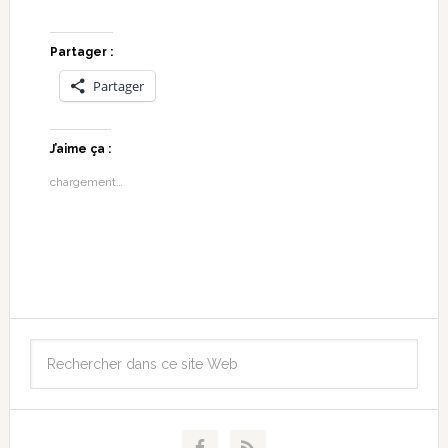
Partager :
Partager
J’aime ça :
chargement…