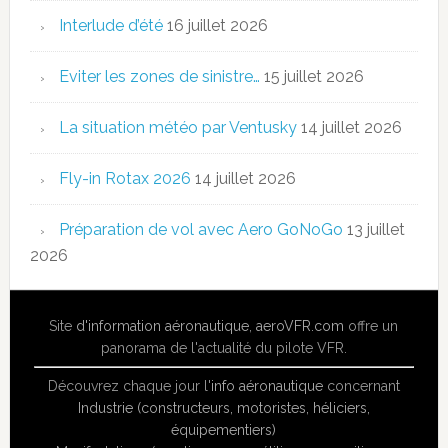
Interlude d’été
16 juillet 2026
Eviter les zones de sinistre…
15 juillet 2026
La situation météo par Ventusky
14 juillet 2026
Fly-in Rotax 2026
14 juillet 2026
Préparation de vol avec Aero GoNoGo
13 juillet
2026
Site
d'information aéronautique
,
aeroVFR.com
offre un
panorama de l'actualité du pilote VFR.
Découvrez chaque jour l'
info aéronautique
concernant
Industrie (constructeurs, motoristes, héliciers,
équipementiers)