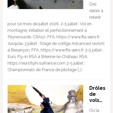
Des
dates à
retenir
pour ce mois de juillet 2026. 2-5 juillet : Vol en
montagne, initiation et perfectionnement à
Peyresourde. CRA10. FFA. https://www.ffa-aero.fr
Jusqu’au 3 juillet : Stage de voltige Advanced (avion)
à Besançon. FFA. https://www.ffa-aero.fr 3-5 juillet :
Euro Fly-in RSA à Brienne-le-Château. RSA.
https://euroflyin.rsafrance.com 3-5 juillet :
Championnats de France de pilotage […]
Drôles
de
vols…
Ou la