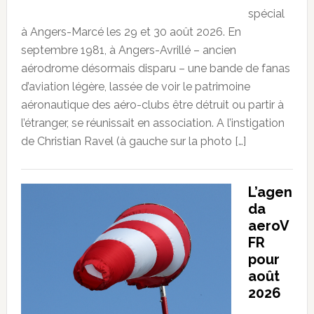
spécial
à Angers-Marcé les 29 et 30 août 2026. En
septembre 1981, à Angers-Avrillé – ancien
aérodrome désormais disparu – une bande de fanas
d’aviation légère, lassée de voir le patrimoine
aéronautique des aéro-clubs être détruit ou partir à
l’étranger, se réunissait en association. A l’instigation
de Christian Ravel (à gauche sur la photo […]
L’agen
da
aeroV
FR
pour
août
2026