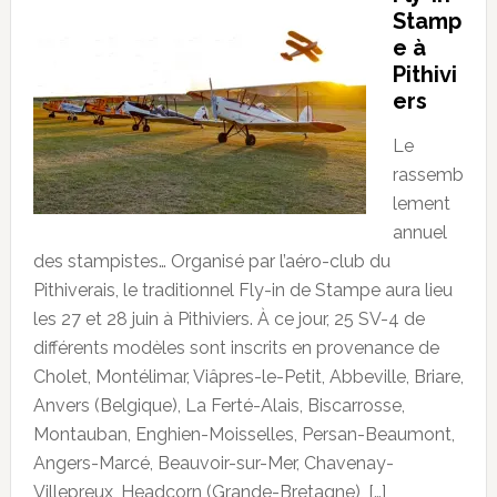
Stamp
e à
Pithivi
ers
Le
rassemb
lement
annuel
des stampistes… Organisé par l’aéro-club du
Pithiverais, le traditionnel Fly-in de Stampe aura lieu
les 27 et 28 juin à Pithiviers. À ce jour, 25 SV-4 de
différents modèles sont inscrits en provenance de
Cholet, Montélimar, Viâpres-le-Petit, Abbeville, Briare,
Anvers (Belgique), La Ferté-Alais, Biscarrosse,
Montauban, Enghien-Moisselles, Persan-Beaumont,
Angers-Marcé, Beauvoir-sur-Mer, Chavenay-
Villepreux, Headcorn (Grande-Bretagne), […]