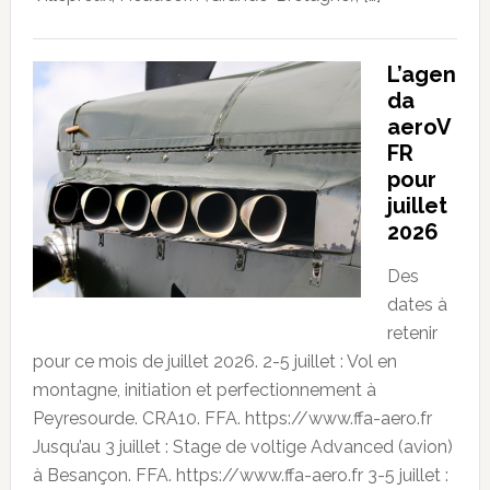
L’agen
da
aeroV
FR
pour
juillet
2026
Des
dates à
retenir
pour ce mois de juillet 2026. 2-5 juillet : Vol en
montagne, initiation et perfectionnement à
Peyresourde. CRA10. FFA. https://www.ffa-aero.fr
Jusqu’au 3 juillet : Stage de voltige Advanced (avion)
à Besançon. FFA. https://www.ffa-aero.fr 3-5 juillet :