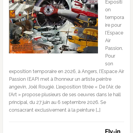
Expositi
on
tempora
ire pour
l’Espace
Air
Passion.
Pour
son
exposition temporaire en 2026, à Angers, l’Espace Air
Passion (EAP) met à l’honneur un artiste peintre
angevin, Joël Rougié. L’exposition titrée « De l’Air, de
l’Art » propose plusieurs de ses oeuvres dans le hall
principal, du 27 juin au 6 septembre 2026. Se
consacrant exclusivement à la peinture […]
Fly-in