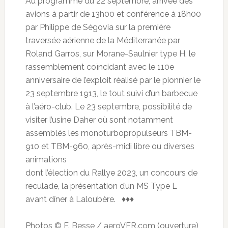
Au programme du 22 septembre, arrivée des
avions à partir de 13h00 et conférence à 18h00
par Philippe de Ségovia sur la première
traversée aérienne de la Méditerranée par
Roland Garros, sur Morane-Saulnier type H, le
rassemblement coïncidant avec le 110e
anniversaire de l’exploit réalisé par le pionnier le
23 septembre 1913, le tout suivi d’un barbecue
à l’aéro-club. Le 23 septembre, possibilité de
visiter l’usine Daher où sont notamment
assemblés les monoturbopropulseurs TBM-
910 et TBM-960, après-midi libre ou diverses
animations
dont l’élection du Rallye 2023, un concours de
reculade, la présentation d’un MS Type L
avant dîner à Laloubère. ♦♦♦
Photos © F. Besse / aeroVFR.com (ouverture)