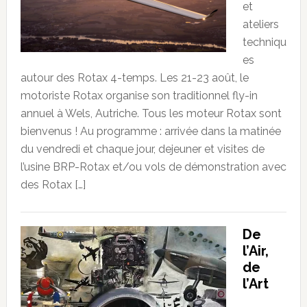
et
ateliers
techniqu
es
autour des Rotax 4-temps. Les 21-23 août, le
motoriste Rotax organise son traditionnel fly-in
annuel à Wels, Autriche. Tous les moteur Rotax sont
bienvenus ! Au programme : arrivée dans la matinée
du vendredi et chaque jour, dejeuner et visites de
l’usine BRP-Rotax et/ou vols de démonstration avec
des Rotax […]
De
l’Air,
de
l’Art