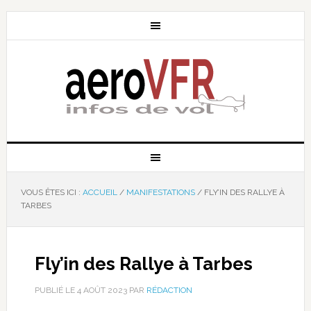
VOUS ÊTES ICI :
ACCUEIL
/
MANIFESTATIONS
/
FLY’IN DES RALLYE À
TARBES
Fly’in des Rallye à Tarbes
PUBLIÉ LE
4 AOÛT 2023
PAR
RÉDACTION