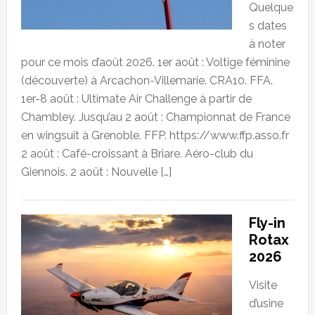
Quelque
s dates
à noter
pour ce mois d’août 2026. 1er août : Voltige féminine
(découverte) à Arcachon-Villemarie. CRA10. FFA.
1er-8 août : Ultimate Air Challenge à partir de
Chambley. Jusqu’au 2 août : Championnat de France
en wingsuit à Grenoble. FFP. https://www.ffp.asso.fr
2 août : Café-croissant à Briare. Aéro-club du
Giennois. 2 août : Nouvelle […]
Fly-in
Rotax
2026
Visite
d’usine