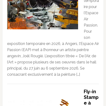
tempora
ire pour
l’Espace
Air
Passion.
Pour
son
exposition temporaire en 2026, à Angers, l’Espace Air
Passion (EAP) met à l’honneur un artiste peintre
angevin, Joël Rougié. L’exposition titrée « De l’Air, de
l’Art » propose plusieurs de ses oeuvres dans le hall
principal, du 27 juin au 6 septembre 2026. Se
consacrant exclusivement à la peinture […]
Fly-in
Stamp
e à