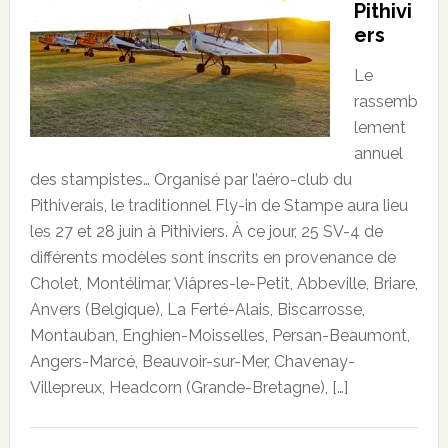
Pithivi
ers
Le
rassemb
lement
annuel
des stampistes… Organisé par l’aéro-club du
Pithiverais, le traditionnel Fly-in de Stampe aura lieu
les 27 et 28 juin à Pithiviers. À ce jour, 25 SV-4 de
différents modèles sont inscrits en provenance de
Cholet, Montélimar, Viâpres-le-Petit, Abbeville, Briare,
Anvers (Belgique), La Ferté-Alais, Biscarrosse,
Montauban, Enghien-Moisselles, Persan-Beaumont,
Angers-Marcé, Beauvoir-sur-Mer, Chavenay-
Villepreux, Headcorn (Grande-Bretagne), […]