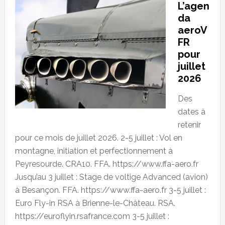
L’agen
da
aeroV
FR
pour
juillet
2026
Des
dates à
retenir
pour ce mois de juillet 2026. 2-5 juillet : Vol en
montagne, initiation et perfectionnement à
Peyresourde. CRA10. FFA. https://www.ffa-aero.fr
Jusqu’au 3 juillet : Stage de voltige Advanced (avion)
à Besançon. FFA. https://www.ffa-aero.fr 3-5 juillet :
Euro Fly-in RSA à Brienne-le-Château. RSA.
https://euroflyin.rsafrance.com 3-5 juillet :