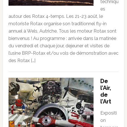
techniqu
es
autour des Rotax 4-temps. Les 21-23 août, le
motoriste Rotax organise son traditionnel fly-in
annuel à Wels, Autriche. Tous les moteur Rotax sont
bienvenus ! Au programme : arrivée dans la matinée
du vendredi et chaque jour, dejeuner et visites de
l’usine BRP-Rotax et/ou vols de démonstration avec
des Rotax […]
De
l’Air,
de
l’Art
Expositi
on