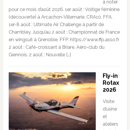
à noter
pour ce mois d’août 2026. 1er août : Voltige féminine
(découverte) à Arcachon-Villemarie. CRA10. FFA.
1er-8 août : Ultimate Air Challenge à partir de
Chambley. Jusqu’au 2 août : Championnat de France
en wingsuit à Grenoble. FFP. https://www.ffp.asso.fr
2 août : Café-croissant à Briare. Aéro-club du
Giennois. 2 août : Nouvelle […]
Fly-in
Rotax
2026
Visite
d’usine
et
ateliers