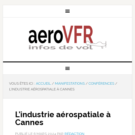
VOUS ÊTES ICI :
ACCUEIL
/
MANIFESTATIONS
/
CONFÉRENCES
/
L’INDUSTRIE AÉROSPATIALE À CANNES
L’industrie aérospatiale à
Cannes
PUBLIÉ LE
6 MARS 2024
PAR
RÉDACTION