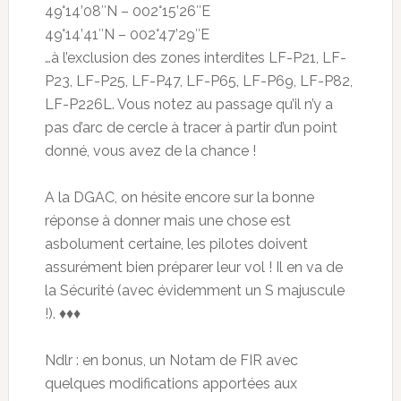
49°14’08″N – 002°15’26″E
49°14’41″N – 002°47’29″E
…à l’exclusion des zones interdites LF-P21, LF-
P23, LF-P25, LF-P47, LF-P65, LF-P69, LF-P82,
LF-P226L. Vous notez au passage qu’il n’y a
pas d’arc de cercle à tracer à partir d’un point
donné, vous avez de la chance !
A la DGAC, on hésite encore sur la bonne
réponse à donner mais une chose est
asbolument certaine, les pilotes doivent
assurément bien préparer leur vol ! Il en va de
la Sécurité (avec évidemment un S majuscule
!). ♦♦♦
Ndlr : en bonus, un Notam de FIR avec
quelques modifications apportées aux