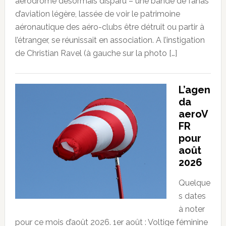
aérodrome désormais disparu – une bande de fanas
d’aviation légère, lassée de voir le patrimoine
aéronautique des aéro-clubs être détruit ou partir à
l’étranger, se réunissait en association. A l’instigation
de Christian Ravel (à gauche sur la photo […]
L’agen
da
aeroV
FR
pour
août
2026
Quelque
s dates
à noter
pour ce mois d’août 2026. 1er août : Voltige féminine