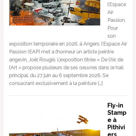
l’Espace
Air
Passion.
Pour
son
exposition temporaire en 2026, à Angers, l’Espace Air
Passion (EAP) met à l’honneur un artiste peintre
angevin, Joël Rougié. L’exposition titrée « De l’Air, de
l’Art » propose plusieurs de ses oeuvres dans le hall
principal, du 27 juin au 6 septembre 2026. Se
consacrant exclusivement à la peinture […]
Fly-in
Stamp
e à
Pithivi
ers