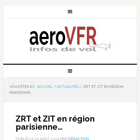
VOUS ÊTES ICI :
ACCUEIL
/
ACTUALITÉS
/
ZRT ET ZIT EN RÉGION
PARISIENNE…
ZRT et ZIT en région
parisienne…
PUBLIÉ LE
25 AOÛT 2024
PAR
RÉDACTION