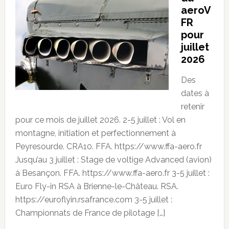
aeroV
FR
pour
juillet
2026
Des
dates à
retenir
pour ce mois de juillet 2026. 2-5 juillet : Vol en
montagne, initiation et perfectionnement à
Peyresourde. CRA10. FFA. https://www.ffa-aero.fr
Jusqu’au 3 juillet : Stage de voltige Advanced (avion)
à Besançon. FFA. https://www.ffa-aero.fr 3-5 juillet :
Euro Fly-in RSA à Brienne-le-Château. RSA.
https://euroflyin.rsafrance.com 3-5 juillet :
Championnats de France de pilotage […]