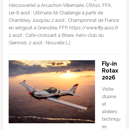
(découverte) à Arcachon-Villemarie. CRA10. FFA.
1er-8 août : Ultimate Air Challenge à partir de
Chambley. Jusqu’au 2 août : Championnat de France
en wingsuit à Grenoble. FFP. https://www.ffp.asso.fr
2 août : Café-croissant à Briare. Aéro-club du
Giennois. 2 août : Nouvelle […]
Fly-in
Rotax
2026
Visite
d’usine
et
ateliers
techniqu
es