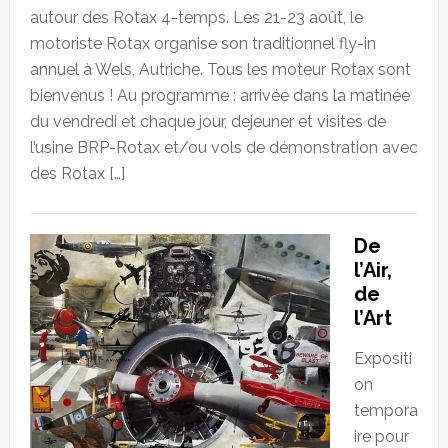
autour des Rotax 4-temps. Les 21-23 août, le
motoriste Rotax organise son traditionnel fly-in
annuel à Wels, Autriche. Tous les moteur Rotax sont
bienvenus ! Au programme : arrivée dans la matinée
du vendredi et chaque jour, dejeuner et visites de
l’usine BRP-Rotax et/ou vols de démonstration avec
des Rotax […]
De
l’Air,
de
l’Art
Expositi
on
tempora
ire pour