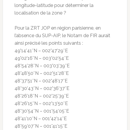
longitude-latitude pour déterminer la
localisation de la zone ?
Pour la ZRT JOP en région parisienne, en
l’absence du SUP-AIP, le Notam de FIR aurait
ainsi précisé les points suivants :
49°14’41″N – 002°47’29″E
49°02’16″N – 003°02’54″E
48°54’28″N – 003°03’39″E
48°48’50″N – 002°51’28″E
48°37’51″N – 002°48’17″E
48°30’43″N – 002°36’37″E
48°26’18″N – 002°25’39″E
48°26’15″N – 002°13’50″E
48°30’54″N – 001°54’05″E
48°41’10″N – 001°42’14″E
48°59’07″N – 001°41’15″E