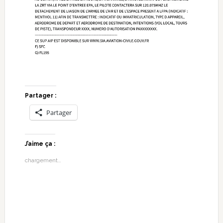
Partager :
Partager
J’aime ça :
chargement…