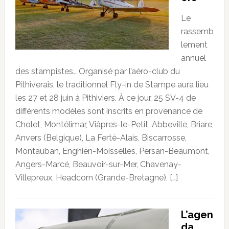
Le
rassemb
lement
annuel
des stampistes… Organisé par l’aéro-club du
Pithiverais, le traditionnel Fly-in de Stampe aura lieu
les 27 et 28 juin à Pithiviers. À ce jour, 25 SV-4 de
différents modèles sont inscrits en provenance de
Cholet, Montélimar, Viâpres-le-Petit, Abbeville, Briare,
Anvers (Belgique), La Ferté-Alais, Biscarrosse,
Montauban, Enghien-Moisselles, Persan-Beaumont,
Angers-Marcé, Beauvoir-sur-Mer, Chavenay-
Villepreux, Headcorn (Grande-Bretagne), […]
L’agen
da