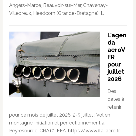
Angers-Marcé, Beauvoir-sur-Mer, Chavenay-
Villepreux, Headcorn (Grande-Bretagne), […]
L’agen
da
aeroV
FR
pour
juillet
2026
Des
dates à
retenir
pour ce mois de juillet 2026. 2-5 juillet : Vol en
montagne, initiation et perfectionnement à
Peyresourde. CRA10. FFA. https://www.ffa-aero.fr