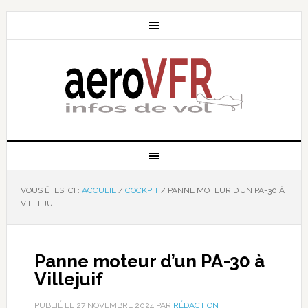
VOUS ÊTES ICI :
ACCUEIL
/
COCKPIT
/
PANNE MOTEUR D’UN PA-30 À
VILLEJUIF
Panne moteur d’un PA-30 à
Villejuif
PUBLIÉ LE
27 NOVEMBRE 2024
PAR
RÉDACTION