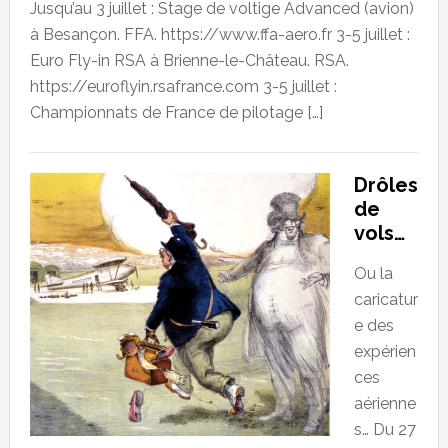
Jusqu’au 3 juillet : Stage de voltige Advanced (avion)
à Besançon. FFA. https://www.ffa-aero.fr 3-5 juillet :
Euro Fly-in RSA à Brienne-le-Château. RSA.
https://euroflyin.rsafrance.com 3-5 juillet :
Championnats de France de pilotage […]
Drôles
de
vols…
Ou la
caricatur
e des
expérien
ces
aérienne
s… Du 27