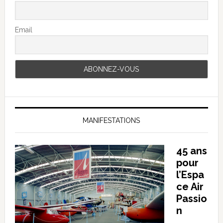
Email
MANIFESTATIONS
45 ans
pour
l’Espa
ce Air
Passio
n