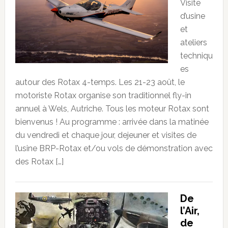
Visite
d’usine
et
ateliers
techniqu
es
autour des Rotax 4-temps. Les 21-23 août, le
motoriste Rotax organise son traditionnel fly-in
annuel à Wels, Autriche. Tous les moteur Rotax sont
bienvenus ! Au programme : arrivée dans la matinée
du vendredi et chaque jour, dejeuner et visites de
l’usine BRP-Rotax et/ou vols de démonstration avec
des Rotax […]
De
l’Air,
de