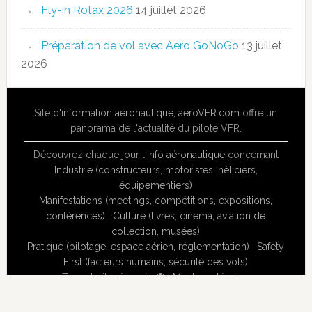
Fly-in Rotax 2026
14 juillet 2026
Préparation de vol avec Aero GoNoGo
13 juillet
2026
Site
d'information aéronautique
,
aeroVFR.com
offre un
panorama de l'actualité du pilote VFR.
Découvrez chaque jour l'
info aéronautique
concernant
Industrie (constructeurs, motoristes, héliciers,
équipementiers)
Manifestations (meetings, compétitions, expositions,
conférences)
|
Culture (livres, cinéma, aviation de
collection, musées)
Pratique (pilotage, espace aérien, réglementation)
|
Safety
First (facteurs humains, sécurité des vols)
Tous droits réservés ® |
Mentions légales