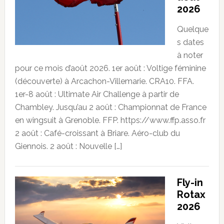
2026
Quelque
s dates
à noter
pour ce mois d’août 2026. 1er août : Voltige féminine
(découverte) à Arcachon-Villemarie. CRA10. FFA.
1er-8 août : Ultimate Air Challenge à partir de
Chambley. Jusqu’au 2 août : Championnat de France
en wingsuit à Grenoble. FFP. https://www.ffp.asso.fr
2 août : Café-croissant à Briare. Aéro-club du
Giennois. 2 août : Nouvelle […]
Fly-in
Rotax
2026