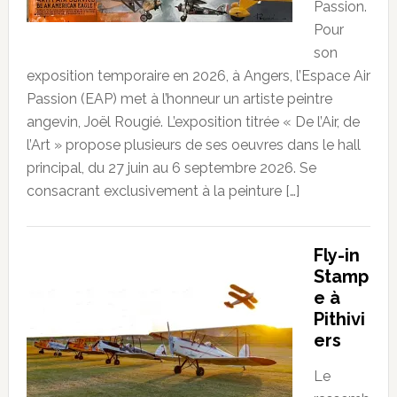
Passion.
Pour
son
exposition temporaire en 2026, à Angers, l’Espace Air
Passion (EAP) met à l’honneur un artiste peintre
angevin, Joël Rougié. L’exposition titrée « De l’Air, de
l’Art » propose plusieurs de ses oeuvres dans le hall
principal, du 27 juin au 6 septembre 2026. Se
consacrant exclusivement à la peinture […]
Fly-in
Stamp
e à
Pithivi
ers
Le