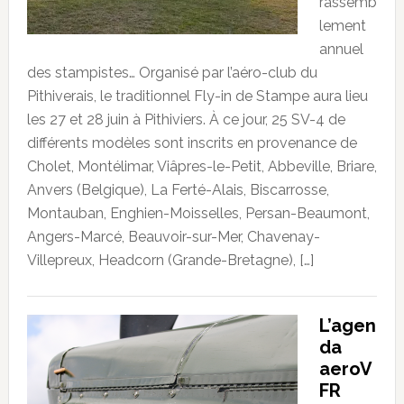
rassemb
lement
annuel
des stampistes… Organisé par l’aéro-club du
Pithiverais, le traditionnel Fly-in de Stampe aura lieu
les 27 et 28 juin à Pithiviers. À ce jour, 25 SV-4 de
différents modèles sont inscrits en provenance de
Cholet, Montélimar, Viâpres-le-Petit, Abbeville, Briare,
Anvers (Belgique), La Ferté-Alais, Biscarrosse,
Montauban, Enghien-Moisselles, Persan-Beaumont,
Angers-Marcé, Beauvoir-sur-Mer, Chavenay-
Villepreux, Headcorn (Grande-Bretagne), […]
L’agen
da
aeroV
FR