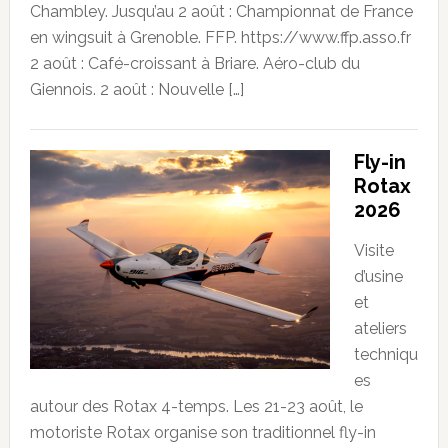
Chambley. Jusqu’au 2 août : Championnat de France
en wingsuit à Grenoble. FFP. https://www.ffp.asso.fr
2 août : Café-croissant à Briare. Aéro-club du
Giennois. 2 août : Nouvelle […]
Fly-in
Rotax
2026
Visite
d’usine
et
ateliers
techniqu
es
autour des Rotax 4-temps. Les 21-23 août, le
motoriste Rotax organise son traditionnel fly-in