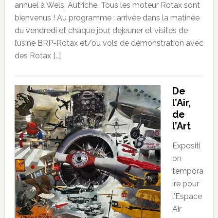
annuel à Wels, Autriche. Tous les moteur Rotax sont
bienvenus ! Au programme : arrivée dans la matinée
du vendredi et chaque jour, dejeuner et visites de
l’usine BRP-Rotax et/ou vols de démonstration avec
des Rotax […]
De
l’Air,
de
l’Art
Expositi
on
tempora
ire pour
l’Espace
Air