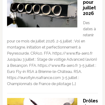
pour
juillet
2026
Des
dates à
retenir
pour ce mois de juillet 2026. 2-5 juillet : Vol en
montagne, initiation et perfectionnement à
Peyresourde. CRA10. FFA. https://www.ffa-aero.fr
Jusqu’au 3 juillet : Stage de voltige Advanced (avion)
à Besançon. FFA. https://www.ffa-aero.fr 3-5 juillet :
Euro Fly-in RSA à Brienne-le-Château. RSA.
https://euroflyin.rsafrance.com 3-5 juillet :
Championnats de France de pilotage […]
Drôles