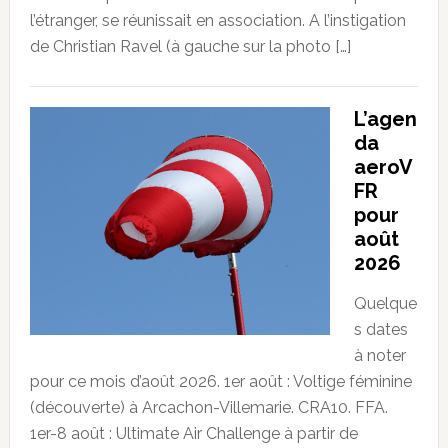
l’étranger, se réunissait en association. A l’instigation
de Christian Ravel (à gauche sur la photo […]
L’agen
da
aeroV
FR
pour
août
2026
Quelque
s dates
à noter
pour ce mois d’août 2026. 1er août : Voltige féminine
(découverte) à Arcachon-Villemarie. CRA10. FFA.
1er-8 août : Ultimate Air Challenge à partir de