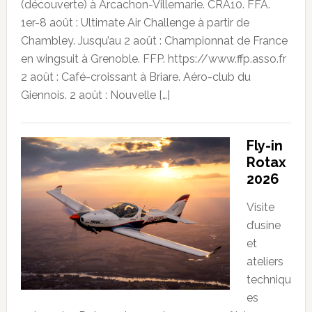
(découverte) à Arcachon-Villemarie. CRA10. FFA.
1er-8 août : Ultimate Air Challenge à partir de
Chambley. Jusqu’au 2 août : Championnat de France
en wingsuit à Grenoble. FFP. https://www.ffp.asso.fr
2 août : Café-croissant à Briare. Aéro-club du
Giennois. 2 août : Nouvelle […]
Fly-in
Rotax
2026
Visite
d’usine
et
ateliers
techniqu
es