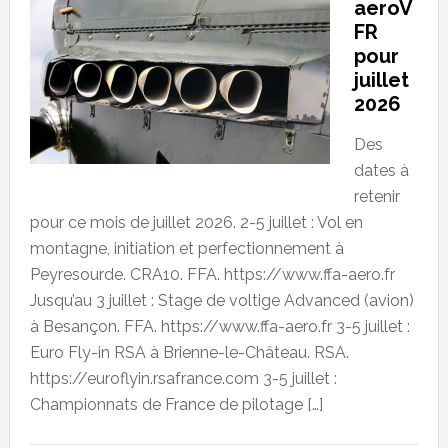
aeroV
FR
pour
juillet
2026
Des
dates à
retenir
pour ce mois de juillet 2026. 2-5 juillet : Vol en
montagne, initiation et perfectionnement à
Peyresourde. CRA10. FFA. https://www.ffa-aero.fr
Jusqu’au 3 juillet : Stage de voltige Advanced (avion)
à Besançon. FFA. https://www.ffa-aero.fr 3-5 juillet :
Euro Fly-in RSA à Brienne-le-Château. RSA.
https://euroflyin.rsafrance.com 3-5 juillet :
Championnats de France de pilotage […]