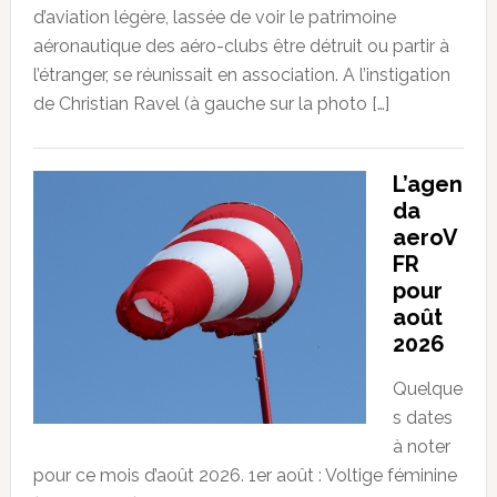
d’aviation légère, lassée de voir le patrimoine
aéronautique des aéro-clubs être détruit ou partir à
l’étranger, se réunissait en association. A l’instigation
de Christian Ravel (à gauche sur la photo […]
L’agen
da
aeroV
FR
pour
août
2026
Quelque
s dates
à noter
pour ce mois d’août 2026. 1er août : Voltige féminine