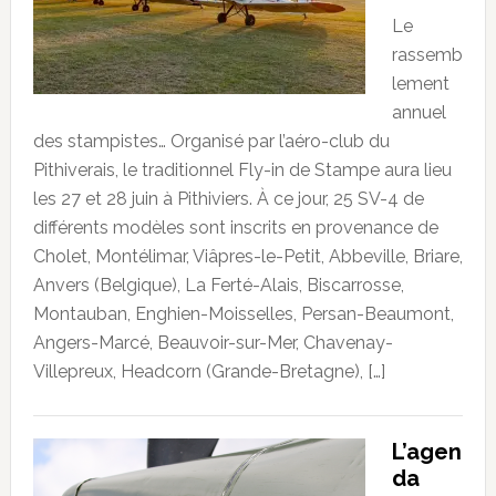
Le
rassemb
lement
annuel
des stampistes… Organisé par l’aéro-club du
Pithiverais, le traditionnel Fly-in de Stampe aura lieu
les 27 et 28 juin à Pithiviers. À ce jour, 25 SV-4 de
différents modèles sont inscrits en provenance de
Cholet, Montélimar, Viâpres-le-Petit, Abbeville, Briare,
Anvers (Belgique), La Ferté-Alais, Biscarrosse,
Montauban, Enghien-Moisselles, Persan-Beaumont,
Angers-Marcé, Beauvoir-sur-Mer, Chavenay-
Villepreux, Headcorn (Grande-Bretagne), […]
L’agen
da