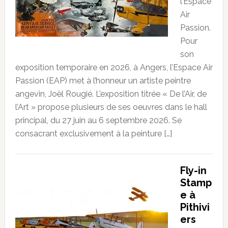
l’Espace
Air
Passion.
Pour
son
exposition temporaire en 2026, à Angers, l’Espace Air
Passion (EAP) met à l’honneur un artiste peintre
angevin, Joël Rougié. L’exposition titrée « De l’Air, de
l’Art » propose plusieurs de ses oeuvres dans le hall
principal, du 27 juin au 6 septembre 2026. Se
consacrant exclusivement à la peinture […]
Fly-in
Stamp
e à
Pithivi
ers