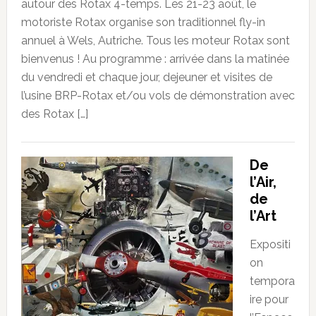
autour des Rotax 4-temps. Les 21-23 août, le
motoriste Rotax organise son traditionnel fly-in
annuel à Wels, Autriche. Tous les moteur Rotax sont
bienvenus ! Au programme : arrivée dans la matinée
du vendredi et chaque jour, dejeuner et visites de
l’usine BRP-Rotax et/ou vols de démonstration avec
des Rotax […]
De
l’Air,
de
l’Art
Expositi
on
tempora
ire pour