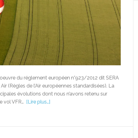
n oeuvre du réglement européen n°923/2012 dit SERA
ir (Règles de l’Air européennes standardisées). La
cipales évolutions dont nous n’avons retenu sur
le vol VFR…
[Lire plus…]