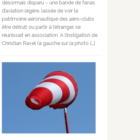
désormais disparu – une bande de fanas
d’aviation légère, lassée de voir le
patrimoine aéronautique des aéro-clubs
être détruit ou partir à l’étranger, se
réunissait en association. A l’instigation de
Christian Ravel (à gauche sur la photo […]