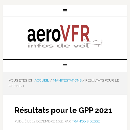
VOUS ÊTES ICI :
ACCUEIL
/
MANIFESTATIONS
/
RÉSULTATS POUR LE
GPP 2021
Résultats pour le GPP 2021
PUBLIÉ LE
14 DÉCEMBRE 2021
PAR
FRANÇOIS BESSE