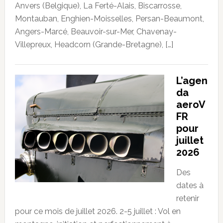
Anvers (Belgique), La Ferté-Alais, Biscarrosse,
Montauban, Enghien-Moisselles, Persan-Beaumont,
Angers-Marcé, Beauvoir-sur-Mer, Chavenay-
Villepreux, Headcorn (Grande-Bretagne), […]
L’agen
da
aeroV
FR
pour
juillet
2026
Des
dates à
retenir
pour ce mois de juillet 2026. 2-5 juillet : Vol en