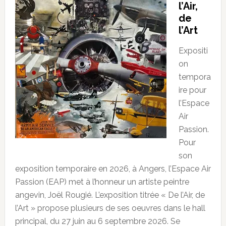
l’Air,
de
l’Art
Expositi
on
tempora
ire pour
l’Espace
Air
Passion.
Pour
son
exposition temporaire en 2026, à Angers, l’Espace Air
Passion (EAP) met à l’honneur un artiste peintre
angevin, Joël Rougié. L’exposition titrée « De l’Air, de
l’Art » propose plusieurs de ses oeuvres dans le hall
principal, du 27 juin au 6 septembre 2026. Se