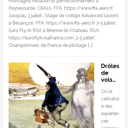
montagne, initiation et perfectionnement à
Peyresourde. CRA10. FFA. https://www.ffa-aero.fr
Jusqu’au 3 juillet : Stage de voltige Advanced (avion)
à Besançon. FFA. https://www.ffa-aero.fr 3-5 juillet :
Euro Fly-in RSA à Brienne-le-Château. RSA.
https://euroflyin.rsafrance.com 3-5 juillet :
Championnats de France de pilotage […]
Drôles
de
vols…
Ou la
caricatur
e des
expérien
ces