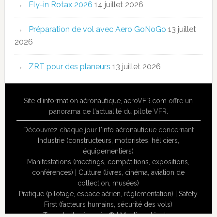
Fly-in Rotax 2026
14 juillet 2026
Préparation de vol avec Aero GoNoGo
13 juillet
2026
ZRT pour des planeurs
13 juillet 2026
Site
d'information aéronautique
,
aeroVFR.com
offre un
panorama de l'actualité du pilote VFR.
Découvrez chaque jour l'
info aéronautique
concernant
Industrie (constructeurs, motoristes, héliciers,
équipementiers)
Manifestations (meetings, compétitions, expositions,
conférences)
|
Culture (livres, cinéma, aviation de
collection, musées)
Pratique (pilotage, espace aérien, réglementation)
|
Safety
First (facteurs humains, sécurité des vols)
Tous droits réservés ® |
Mentions légales