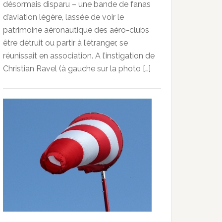
désormais disparu – une bande de fanas
d’aviation légère, lassée de voir le
patrimoine aéronautique des aéro-clubs
être détruit ou partir à l’étranger, se
réunissait en association. A l’instigation de
Christian Ravel (à gauche sur la photo […]