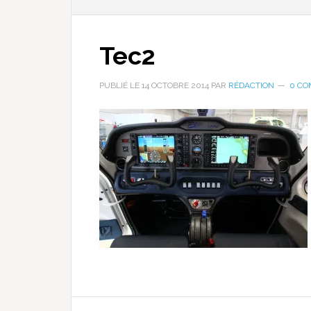
Tec2
PUBLIÉ LE
14 OCTOBRE 2014
PAR
RÉDACTION
0 C