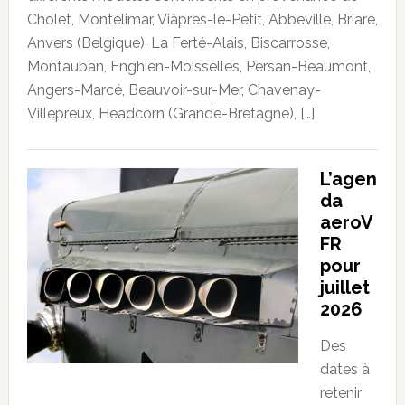
Cholet, Montélimar, Viâpres-le-Petit, Abbeville, Briare,
Anvers (Belgique), La Ferté-Alais, Biscarrosse,
Montauban, Enghien-Moisselles, Persan-Beaumont,
Angers-Marcé, Beauvoir-sur-Mer, Chavenay-
Villepreux, Headcorn (Grande-Bretagne), […]
L’agen
da
aeroV
FR
pour
juillet
2026
Des
dates à
retenir