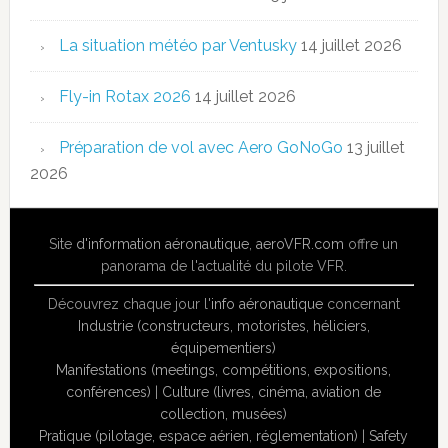
La situation météo par Ventusky
14 juillet 2026
Fly-in Rotax 2026
14 juillet 2026
Préparation de vol avec Aero GoNoGo
13 juillet
2026
Site
d'information aéronautique
,
aeroVFR.com
offre un
panorama de l'actualité du pilote VFR.
Découvrez chaque jour l'
info aéronautique
concernant
Industrie (constructeurs, motoristes, héliciers,
équipementiers)
Manifestations (meetings, compétitions, expositions,
conférences)
|
Culture (livres, cinéma, aviation de
collection, musées)
Pratique (pilotage, espace aérien, réglementation)
|
Safety