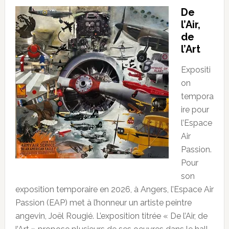
De
l’Air,
de
l’Art
Expositi
on
tempora
ire pour
l’Espace
Air
Passion.
Pour
son
exposition temporaire en 2026, à Angers, l’Espace Air
Passion (EAP) met à l’honneur un artiste peintre
angevin, Joël Rougié. L’exposition titrée « De l’Air, de