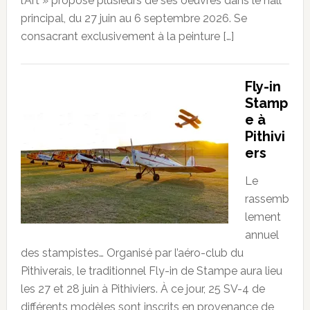
l’Art » propose plusieurs de ses oeuvres dans le hall
principal, du 27 juin au 6 septembre 2026. Se
consacrant exclusivement à la peinture […]
Fly-in
Stamp
e à
Pithivi
ers
Le
rassemb
lement
annuel
des stampistes… Organisé par l’aéro-club du
Pithiverais, le traditionnel Fly-in de Stampe aura lieu
les 27 et 28 juin à Pithiviers. À ce jour, 25 SV-4 de
différents modèles sont inscrits en provenance de