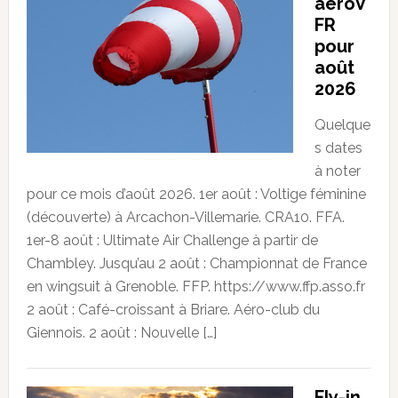
aeroV
FR
pour
août
2026
Quelque
s dates
à noter
pour ce mois d’août 2026. 1er août : Voltige féminine
(découverte) à Arcachon-Villemarie. CRA10. FFA.
1er-8 août : Ultimate Air Challenge à partir de
Chambley. Jusqu’au 2 août : Championnat de France
en wingsuit à Grenoble. FFP. https://www.ffp.asso.fr
2 août : Café-croissant à Briare. Aéro-club du
Giennois. 2 août : Nouvelle […]
Fly-in