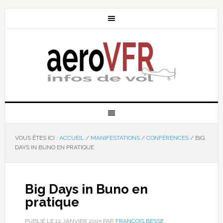
VOUS ÊTES ICI :
ACCUEIL
/
MANIFESTATIONS
/
CONFÉRENCES
/
BIG
DAYS IN BUNO EN PRATIQUE
Big Days in Buno en
pratique
PUBLIÉ LE
12 JANVIER 2015
PAR
FRANÇOIS BESSE