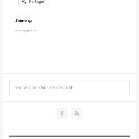
Partager
J’aime ça :
chargement…