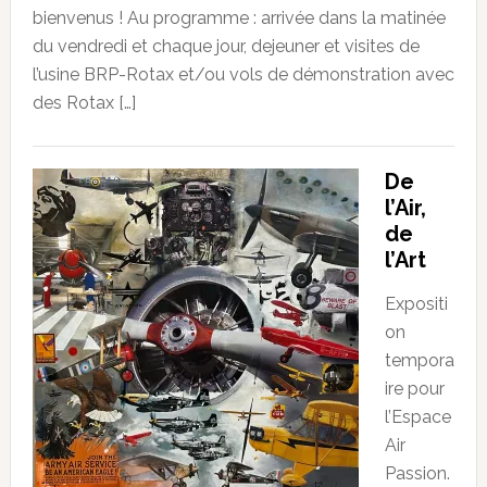
bienvenus ! Au programme : arrivée dans la matinée
du vendredi et chaque jour, dejeuner et visites de
l’usine BRP-Rotax et/ou vols de démonstration avec
des Rotax […]
De
l’Air,
de
l’Art
Expositi
on
tempora
ire pour
l’Espace
Air
Passion.