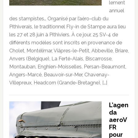
lement
annuel
des stampistes… Organisé par l’aéro-club du
Pithiverais, le traditionnel Fly-in de Stampe aura lieu
les 27 et 28 juin à Pithiviers. À ce jour, 25 SV-4 de
différents modèles sont inscrits en provenance de
Cholet, Montélimar, Viâpres-le-Petit, Abbeville, Briare,
Anvers (Belgique), La Ferté-Alais, Biscarrosse,
Montauban, Enghien-Moisselles, Persan-Beaumont,
Angers-Marcé, Beauvoir-sur-Mer, Chavenay-
Villepreux, Headcorn (Grande-Bretagne), […]
L’agen
da
aeroV
FR
pour