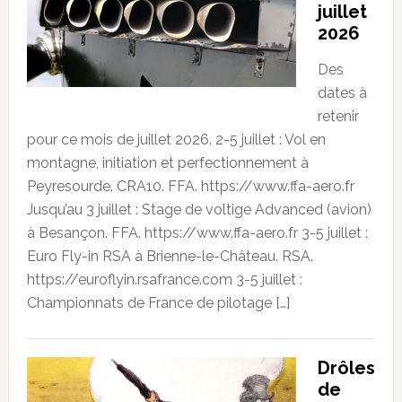
juillet
2026
Des
dates à
retenir
pour ce mois de juillet 2026. 2-5 juillet : Vol en
montagne, initiation et perfectionnement à
Peyresourde. CRA10. FFA. https://www.ffa-aero.fr
Jusqu’au 3 juillet : Stage de voltige Advanced (avion)
à Besançon. FFA. https://www.ffa-aero.fr 3-5 juillet :
Euro Fly-in RSA à Brienne-le-Château. RSA.
https://euroflyin.rsafrance.com 3-5 juillet :
Championnats de France de pilotage […]
Drôles
de