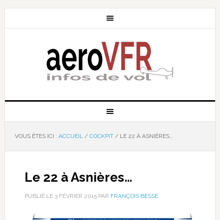
VOUS ÊTES ICI :
ACCUEIL
/
COCKPIT
/
LE 22 À ASNIÈRES…
Le 22 à Asnières…
PUBLIÉ LE
3 FÉVRIER 2015
PAR
FRANÇOIS BESSE