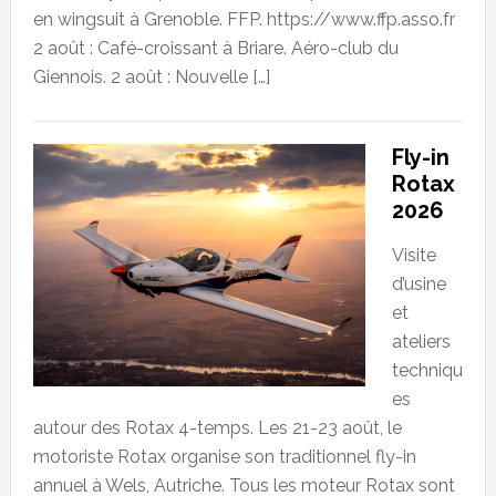
en wingsuit à Grenoble. FFP. https://www.ffp.asso.fr
2 août : Café-croissant à Briare. Aéro-club du
Giennois. 2 août : Nouvelle […]
Fly-in
Rotax
2026
Visite
d’usine
et
ateliers
techniqu
es
autour des Rotax 4-temps. Les 21-23 août, le
motoriste Rotax organise son traditionnel fly-in
annuel à Wels, Autriche. Tous les moteur Rotax sont