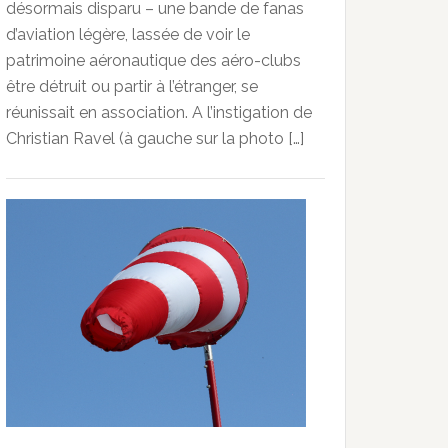
désormais disparu – une bande de fanas
d’aviation légère, lassée de voir le
patrimoine aéronautique des aéro-clubs
être détruit ou partir à l’étranger, se
réunissait en association. A l’instigation de
Christian Ravel (à gauche sur la photo […]