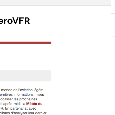
aeroVFR