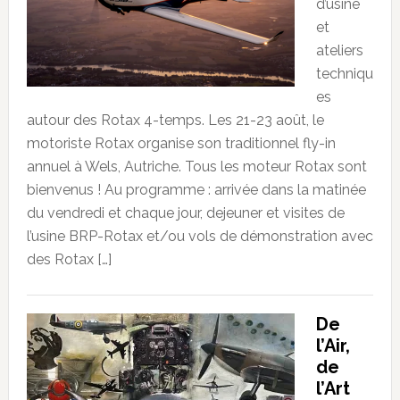
d’usine
et
ateliers
techniqu
es
autour des Rotax 4-temps. Les 21-23 août, le
motoriste Rotax organise son traditionnel fly-in
annuel à Wels, Autriche. Tous les moteur Rotax sont
bienvenus ! Au programme : arrivée dans la matinée
du vendredi et chaque jour, dejeuner et visites de
l’usine BRP-Rotax et/ou vols de démonstration avec
des Rotax […]
De
l’Air,
de
l’Art