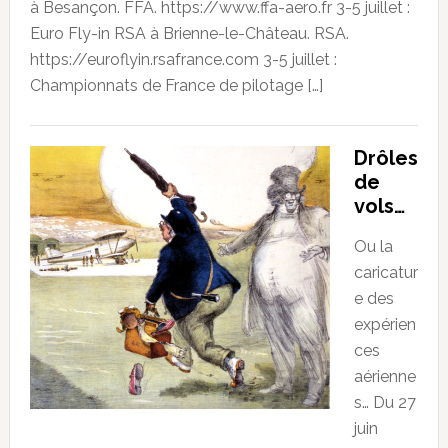
à Besançon. FFA. https://www.ffa-aero.fr 3-5 juillet :
Euro Fly-in RSA à Brienne-le-Château. RSA.
https://euroflyin.rsafrance.com 3-5 juillet :
Championnats de France de pilotage […]
Drôles
de
vols…
Ou la
caricatur
e des
expérien
ces
aérienne
s… Du 27
juin