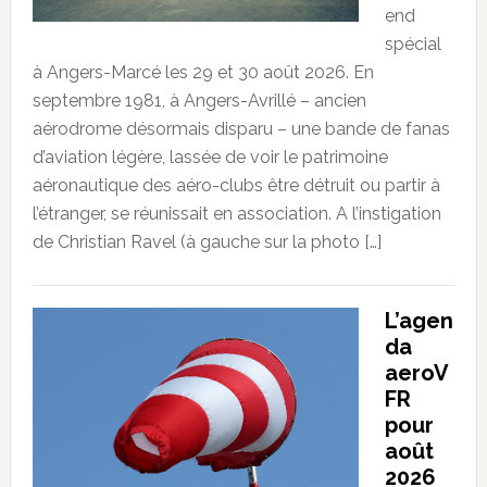
end
spécial
à Angers-Marcé les 29 et 30 août 2026. En
septembre 1981, à Angers-Avrillé – ancien
aérodrome désormais disparu – une bande de fanas
d’aviation légère, lassée de voir le patrimoine
aéronautique des aéro-clubs être détruit ou partir à
l’étranger, se réunissait en association. A l’instigation
de Christian Ravel (à gauche sur la photo […]
L’agen
da
aeroV
FR
pour
août
2026