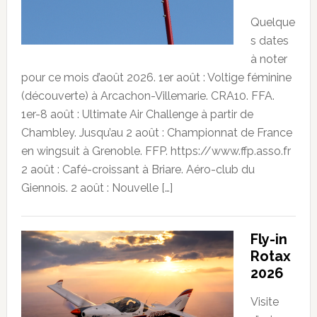
Quelque
s dates
à noter
pour ce mois d’août 2026. 1er août : Voltige féminine
(découverte) à Arcachon-Villemarie. CRA10. FFA.
1er-8 août : Ultimate Air Challenge à partir de
Chambley. Jusqu’au 2 août : Championnat de France
en wingsuit à Grenoble. FFP. https://www.ffp.asso.fr
2 août : Café-croissant à Briare. Aéro-club du
Giennois. 2 août : Nouvelle […]
Fly-in
Rotax
2026
Visite