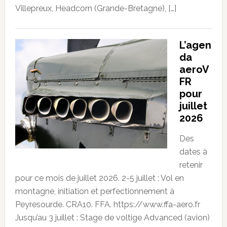
Villepreux, Headcorn (Grande-Bretagne), […]
L’agen
da
aeroV
FR
pour
juillet
2026
Des
dates à
retenir
pour ce mois de juillet 2026. 2-5 juillet : Vol en
montagne, initiation et perfectionnement à
Peyresourde. CRA10. FFA. https://www.ffa-aero.fr
Jusqu’au 3 juillet : Stage de voltige Advanced (avion)