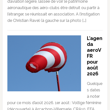
d’aviation légère, lassée de voir le patrimoine
aéronautique des aéro-clubs être détruit ou partir à
l’étranger, se réunissait en association. A l’instigation
de Christian Ravel (à gauche sur la photo […]
L’agen
da
aeroV
FR
pour
août
2026
Quelque
s dates
à noter
pour ce mois d’août 2026. 1er août : Voltige féminine
(découverte) à Arcachon-Villemarie. CRA10. FFA.