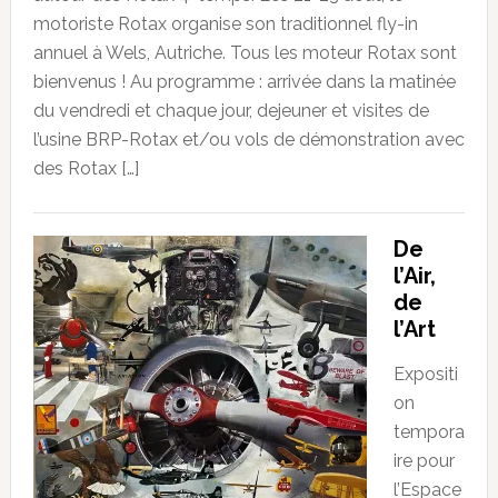
motoriste Rotax organise son traditionnel fly-in
annuel à Wels, Autriche. Tous les moteur Rotax sont
bienvenus ! Au programme : arrivée dans la matinée
du vendredi et chaque jour, dejeuner et visites de
l’usine BRP-Rotax et/ou vols de démonstration avec
des Rotax […]
De
l’Air,
de
l’Art
Expositi
on
tempora
ire pour
l’Espace