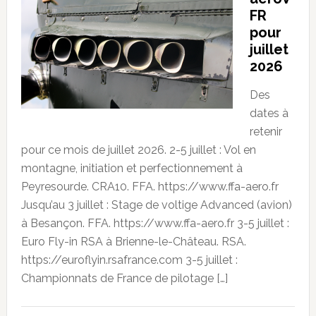
FR
pour
juillet
2026
Des
dates à
retenir
pour ce mois de juillet 2026. 2-5 juillet : Vol en
montagne, initiation et perfectionnement à
Peyresourde. CRA10. FFA. https://www.ffa-aero.fr
Jusqu’au 3 juillet : Stage de voltige Advanced (avion)
à Besançon. FFA. https://www.ffa-aero.fr 3-5 juillet :
Euro Fly-in RSA à Brienne-le-Château. RSA.
https://euroflyin.rsafrance.com 3-5 juillet :
Championnats de France de pilotage […]