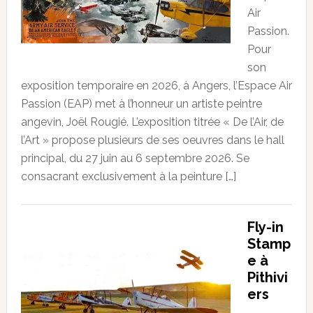
Air
Passion.
Pour
son
exposition temporaire en 2026, à Angers, l’Espace Air
Passion (EAP) met à l’honneur un artiste peintre
angevin, Joël Rougié. L’exposition titrée « De l’Air, de
l’Art » propose plusieurs de ses oeuvres dans le hall
principal, du 27 juin au 6 septembre 2026. Se
consacrant exclusivement à la peinture […]
Fly-in
Stamp
e à
Pithivi
ers