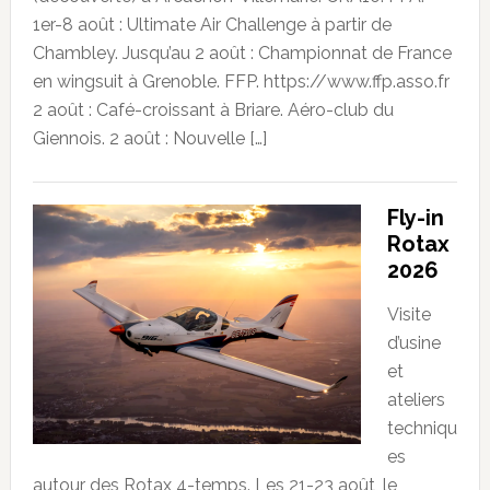
1er-8 août : Ultimate Air Challenge à partir de
Chambley. Jusqu’au 2 août : Championnat de France
en wingsuit à Grenoble. FFP. https://www.ffp.asso.fr
2 août : Café-croissant à Briare. Aéro-club du
Giennois. 2 août : Nouvelle […]
Fly-in
Rotax
2026
Visite
d’usine
et
ateliers
techniqu
es
autour des Rotax 4-temps. Les 21-23 août, le