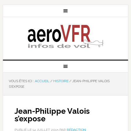
VOUS ÊTES ICI :
ACCUEIL
/
HISTOIRE
/
JEAN-PHILIPPE VALOIS
S’EXPOSE
Jean-Philippe Valois
s’expose
PUBLIÉ LE
14 JUILLET 2015
PAR
RÉDACTION