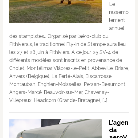
Le
rassemb
lement
annuel
des stampistes… Organisé par l’aéro-club du
Pithiverais, le traditionnel Fly-in de Stampe aura lieu
les 27 et 28 juin à Pithiviers. À ce jour, 25 SV-4 de
différents modèles sont inscrits en provenance de
Cholet, Montélimar, Viâpres-le-Petit, Abbeville, Briare,
Anvers (Belgique), La Ferté-Alais, Biscarrosse,
Montauban, Enghien-Moisselles, Persan-Beaumont,
Angers-Marcé, Beauvoir-sur-Mer, Chavenay-
Villepreux, Headcorn (Grande-Bretagne), […]
L’agen
da
aeroV