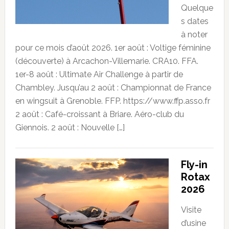
Quelque
s dates
à noter
pour ce mois d’août 2026. 1er août : Voltige féminine
(découverte) à Arcachon-Villemarie. CRA10. FFA.
1er-8 août : Ultimate Air Challenge à partir de
Chambley. Jusqu’au 2 août : Championnat de France
en wingsuit à Grenoble. FFP. https://www.ffp.asso.fr
2 août : Café-croissant à Briare. Aéro-club du
Giennois. 2 août : Nouvelle […]
Fly-in
Rotax
2026
Visite
d’usine