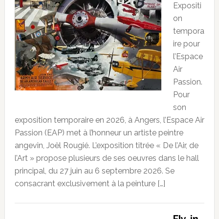
Expositi
on
tempora
ire pour
l’Espace
Air
Passion.
Pour
son
exposition temporaire en 2026, à Angers, l’Espace Air
Passion (EAP) met à l’honneur un artiste peintre
angevin, Joël Rougié. L’exposition titrée « De l’Air, de
l’Art » propose plusieurs de ses oeuvres dans le hall
principal, du 27 juin au 6 septembre 2026. Se
consacrant exclusivement à la peinture […]
Fly-in