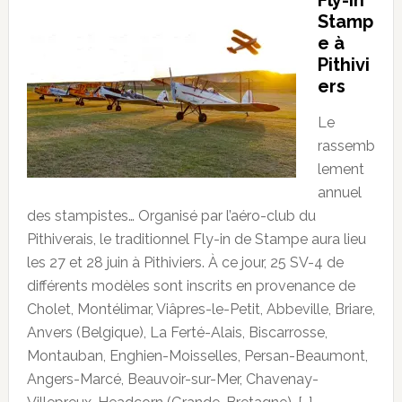
Stamp
e à
Pithivi
ers
Le
rassemb
lement
annuel
des stampistes… Organisé par l’aéro-club du
Pithiverais, le traditionnel Fly-in de Stampe aura lieu
les 27 et 28 juin à Pithiviers. À ce jour, 25 SV-4 de
différents modèles sont inscrits en provenance de
Cholet, Montélimar, Viâpres-le-Petit, Abbeville, Briare,
Anvers (Belgique), La Ferté-Alais, Biscarrosse,
Montauban, Enghien-Moisselles, Persan-Beaumont,
Angers-Marcé, Beauvoir-sur-Mer, Chavenay-