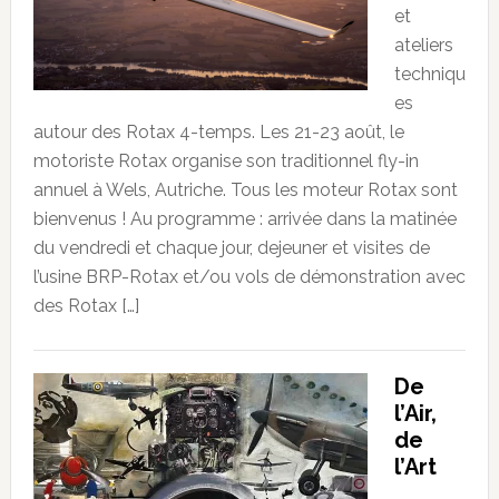
et
ateliers
techniqu
es
autour des Rotax 4-temps. Les 21-23 août, le
motoriste Rotax organise son traditionnel fly-in
annuel à Wels, Autriche. Tous les moteur Rotax sont
bienvenus ! Au programme : arrivée dans la matinée
du vendredi et chaque jour, dejeuner et visites de
l’usine BRP-Rotax et/ou vols de démonstration avec
des Rotax […]
De
l’Air,
de
l’Art