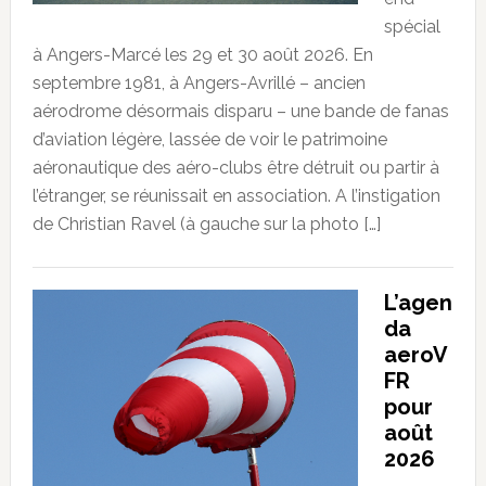
spécial
à Angers-Marcé les 29 et 30 août 2026. En
septembre 1981, à Angers-Avrillé – ancien
aérodrome désormais disparu – une bande de fanas
d’aviation légère, lassée de voir le patrimoine
aéronautique des aéro-clubs être détruit ou partir à
l’étranger, se réunissait en association. A l’instigation
de Christian Ravel (à gauche sur la photo […]
L’agen
da
aeroV
FR
pour
août
2026