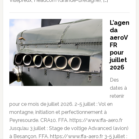
Villepreux, Headcorn (Grande-Bretagne), […]
L’agen
da
aeroV
FR
pour
juillet
2026
Des
dates à
retenir
pour ce mois de juillet 2026. 2-5 juillet : Vol en
montagne, initiation et perfectionnement à
Peyresourde. CRA10. FFA. https://www.ffa-aero.fr
Jusqu’au 3 juillet : Stage de voltige Advanced (avion)
à Besançon. FFA. https://www.ffa-aero.fr 3-5 juillet :