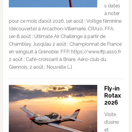
s dates
à noter
pour ce mois d’août 2026. 1er août : Voltige féminine
(découverte) à Arcachon-Villemarie. CRA10. FFA.
1er-8 août : Ultimate Air Challenge à partir de
Chambley. Jusqu’au 2 août : Championnat de France
en wingsuit à Grenoble. FFP. https://www.ffp.asso.fr
2 août : Café-croissant à Briare. Aéro-club du
Giennois. 2 août : Nouvelle […]
Fly-in
Rotax
2026
Visite
d’usine
et