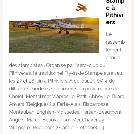
Stamp
e à
Pithivi
ers
Le
rassemb
lement
annuel
des stampistes… Organisé par l’aéro-club du
Pithiverais, le traditionnel Fly-in de Stampe aura lieu
les 27 et 28 juin à Pithiviers. À ce jour, 25 SV-4 de
différents modèles sont inscrits en provenance de
Cholet, Montélimar, Viâpres-le-Petit, Abbeville, Briare,
Anvers (Belgique), La Ferté-Alais, Biscarrosse,
Montauban, Enghien-Moisselles, Persan-Beaumont,
Angers-Marcé, Beauvoir-sur-Mer, Chavenay-
Villepreux, Headcorn (Grande-Bretagne), […]