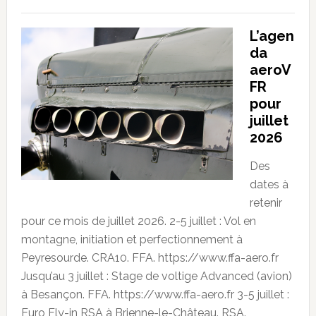
L’agen
da
aeroV
FR
pour
juillet
2026
Des
dates à
retenir
pour ce mois de juillet 2026. 2-5 juillet : Vol en
montagne, initiation et perfectionnement à
Peyresourde. CRA10. FFA. https://www.ffa-aero.fr
Jusqu’au 3 juillet : Stage de voltige Advanced (avion)
à Besançon. FFA. https://www.ffa-aero.fr 3-5 juillet :
Euro Fly-in RSA à Brienne-le-Château. RSA.