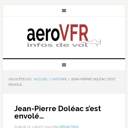
VOUS ÊTES ICI :
ACCUEIL
/
HISTOIRE
/
JEAN-PIERRE DOLÉAC S’EST
ENVOLÉ…
Jean-Pierre Doléac s’est
envolé…
PUBLIÉ LE
3 AOÛT 2015
PAR
RÉDACTION