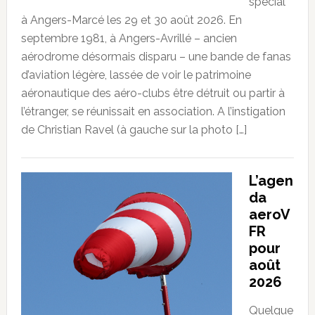
spécial
à Angers-Marcé les 29 et 30 août 2026. En
septembre 1981, à Angers-Avrillé – ancien
aérodrome désormais disparu – une bande de fanas
d’aviation légère, lassée de voir le patrimoine
aéronautique des aéro-clubs être détruit ou partir à
l’étranger, se réunissait en association. A l’instigation
de Christian Ravel (à gauche sur la photo […]
L’agen
da
aeroV
FR
pour
août
2026
Quelque