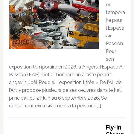
on
tempora
ire pour
l’Espace
Air
Passion.
Pour
son
exposition temporaire en 2026, à Angers, l’Espace Air
Passion (EAP) met à l’honneur un artiste peintre
angevin, Joël Rougié. L’exposition titrée « De l’Air, de
l’Art » propose plusieurs de ses oeuvres dans le hall
principal, du 27 juin au 6 septembre 2026. Se
consacrant exclusivement à la peinture […]
Fly-in