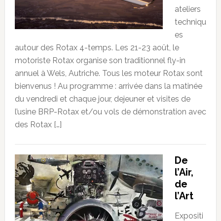
ateliers
techniqu
es
autour des Rotax 4-temps. Les 21-23 août, le
motoriste Rotax organise son traditionnel fly-in
annuel à Wels, Autriche. Tous les moteur Rotax sont
bienvenus ! Au programme : arrivée dans la matinée
du vendredi et chaque jour, dejeuner et visites de
l’usine BRP-Rotax et/ou vols de démonstration avec
des Rotax […]
De
l’Air,
de
l’Art
Expositi