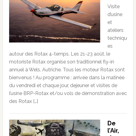
Visite
d’usine
et
ateliers
techniqu
es
autour des Rotax 4-temps. Les 21-23 août, le
motoriste Rotax organise son traditionnel fly-in
annuel à Wels, Autriche. Tous les moteur Rotax sont
bienvenus ! Au programme : arrivée dans la matinée
du vendredi et chaque jour, dejeuner et visites de
l’usine BRP-Rotax et/ou vols de démonstration avec
des Rotax […]
De
l’Air,