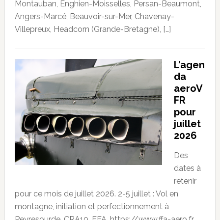
Montauban, Enghien-Moisselles, Persan-Beaumont,
Angers-Marcé, Beauvoir-sur-Mer, Chavenay-
Villepreux, Headcorn (Grande-Bretagne), […]
L’agen
da
aeroV
FR
pour
juillet
2026
Des
dates à
retenir
pour ce mois de juillet 2026. 2-5 juillet : Vol en
montagne, initiation et perfectionnement à
Peyresourde. CRA10. FFA. https://www.ffa-aero.fr