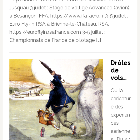
Jusqu’au 3 juillet : Stage de voltige Advanced (avion)
à Besançon. FFA. https://www.ffa-aero.fr 3-5 juillet :
Euro Fly-in RSA à Brienne-le-Château. RSA.
https://euroflyin.rsafrance.com 3-5 juillet :
Championnats de France de pilotage […]
Drôles
de
vols…
Ou la
caricatur
e des
expérien
ces
aérienne
s… Du 27