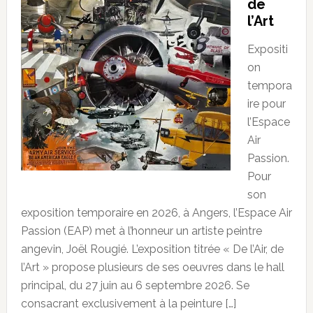
de
l’Art
Expositi
on
tempora
ire pour
l’Espace
Air
Passion.
Pour
son
exposition temporaire en 2026, à Angers, l’Espace Air
Passion (EAP) met à l’honneur un artiste peintre
angevin, Joël Rougié. L’exposition titrée « De l’Air, de
l’Art » propose plusieurs de ses oeuvres dans le hall
principal, du 27 juin au 6 septembre 2026. Se
consacrant exclusivement à la peinture […]