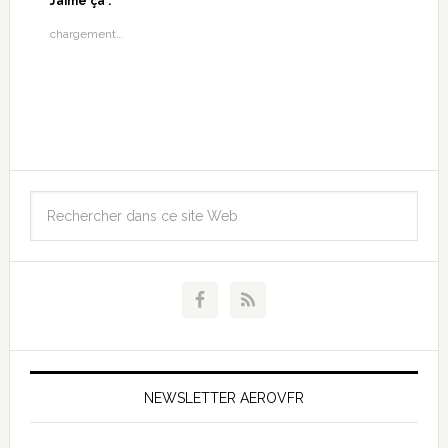
J’aime ça :
chargement…
NEWSLETTER AEROVFR