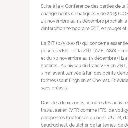
Suite à la « Conférence des parties de la
changements climatiques » de 2015 (COP 2
24 novembre au 15 décembre prochain a ét
d’interdition temporaire (ZIT, en rouge) 
La ZIT (0/5.000 ft) qui concerne essentiel
pour les VFR – et la ZRT (0/FL080), ser
et du 30 novembre au 15 décembre (H24)
horaires… Au niveau du trafic VFR en ZRT,
3 mn avant l’arrivée à l’un des points d’e
formes (sauf Enghien et Chelles). Et évi
sans préavis.
Dans les deux zones, « toutes les activit
travail aérien (VFR comme IFR), de volti
parapentes (motorisés ou non), d’ULM, d’au
baudruches), de lâcher de lanternes, de d