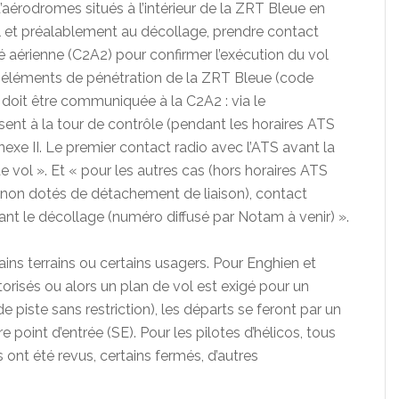
’aérodromes situés à l’intérieur de la ZRT Bleue en
ol et préalablement au décollage, prendre contact
ité aérienne (C2A2) pour confirmer l’exécution du vol
les éléments de pénétration de la ZRT Bleue (code
 doit être communiquée à la C2A2 : via le
sent à la tour de contrôle (pendant les horaires ATS
nexe II. Le premier contact radio avec l’ATS avant la
 de vol ». Et « pour les autres cas (hors horaires ATS
ns non dotés de détachement de liaison), contact
nt le décollage (numéro diffusé par Notam à venir) ».
ins terrains ou certains usagers. Pour Enghien et
torisés ou alors un plan de vol est exigé pour un
 piste sans restriction), les départs se feront par un
re point d’entrée (SE). Pour les pilotes d’hélicos, tous
s ont été revus, certains fermés, d’autres