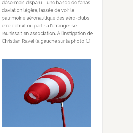
désormais disparu – une bande de fanas
d’aviation légère, lassée de voir le
patrimoine aéronautique des aéro-clubs
être détruit ou partir à l’étranger, se
réunissait en association. A l’instigation de
Christian Ravel (à gauche sur la photo […]