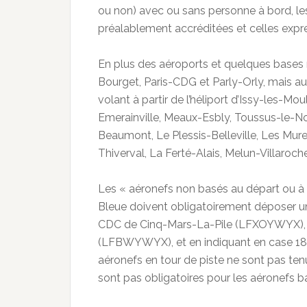
ou non) avec ou sans personne à bord, les 
préalablement accréditées et celles exp
En plus des aéroports et quelques bases 
Bourget, Paris-CDG et Parly-Orly, mais aus
volant à partir de l’héliport d’Issy-les-M
Emerainville, Meaux-Esbly, Toussus-le-No
Beaumont, Le Plessis-Belleville, Les Mure
Thiverval, La Ferté-Alais, Melun-Villaroc
Les « aéronefs non basés au départ ou à d
Bleue doivent obligatoirement déposer un 
CDC de Cinq-Mars-La-Pile (LFXOYWYX), 
(LFBWYWYX), et en indiquant en case 18 l
aéronefs en tour de piste ne sont pas ten
sont pas obligatoires pour les aéronefs 