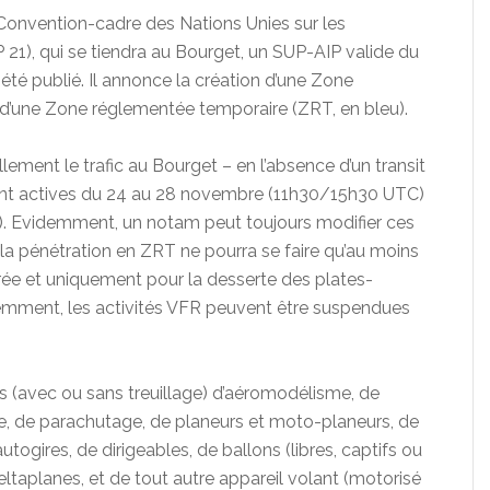
 Convention-cadre des Nations Unies sur les
1), qui se tiendra au Bourget, un SUP-AIP valide du
é publié. Il annonce la création d’une Zone
et d’une Zone réglementée temporaire (ZRT, en bleu).
lement le trafic au Bourget – en l’absence d’un transit
ont actives du 24 au 28 novembre (11h30/15h30 UTC)
. Evidemment, un notam peut toujours modifier ces
 la pénétration en ZRT ne pourra se faire qu’au moins
ntrée et uniquement pour la desserte des plates-
demment, les activités VFR peuvent être suspendues
és (avec ou sans treuillage) d’aéromodélisme, de
ge, de parachutage, de planeurs et moto-planeurs, de
togires, de dirigeables, de ballons (libres, captifs ou
eltaplanes, et de tout autre appareil volant (motorisé