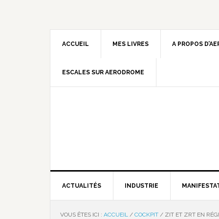
ACCUEIL
MES LIVRES
A PROPOS D’A
ESCALES SUR AERODROME
ACTUALITÉS
INDUSTRIE
MANIFESTA
VOUS ÊTES ICI :
ACCUEIL
/
COCKPIT
/
ZIT ET ZRT EN RÉG