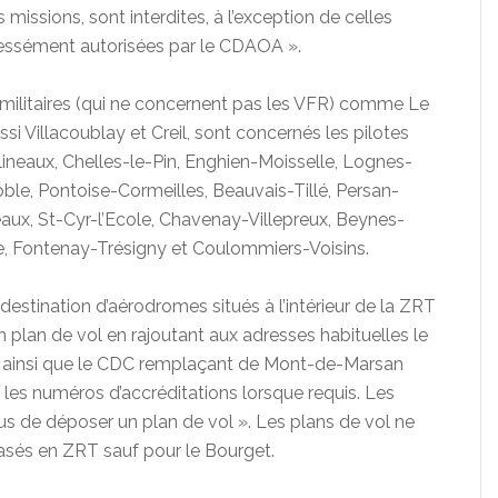
missions, sont interdites, à l’exception de celles
ressément autorisées par le CDAOA ».
militaires (qui ne concernent pas les VFR) comme Le
si Villacoublay et Creil, sont concernés les pilotes
oulineaux, Chelles-le-Pin, Enghien-Moisselle, Lognes-
ble, Pontoise-Cormeilles, Beauvais-Tillé, Persan-
aux, St-Cyr-l’Ecole, Chavenay-Villepreux, Beynes-
he, Fontenay-Trésigny et Coulommiers-Voisins.
estination d’aérodromes situés à l’intérieur de la ZRT
plan de vol en rajoutant aux adresses habituelles le
ainsi que le CDC remplaçant de Mont-de-Marsan
es numéros d’accréditations lorsque requis. Les
us de déposer un plan de vol ». Les plans de vol ne
basés en ZRT sauf pour le Bourget.