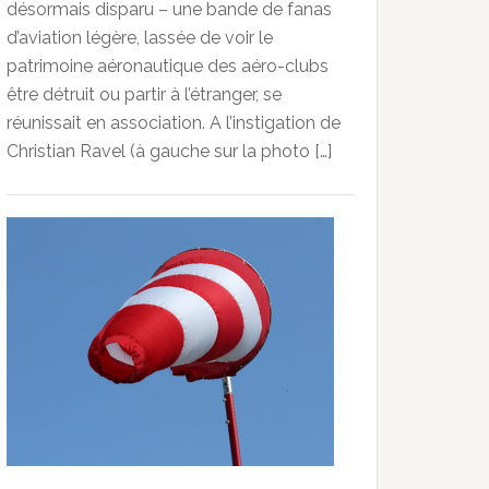
désormais disparu – une bande de fanas
d’aviation légère, lassée de voir le
patrimoine aéronautique des aéro-clubs
être détruit ou partir à l’étranger, se
réunissait en association. A l’instigation de
Christian Ravel (à gauche sur la photo […]