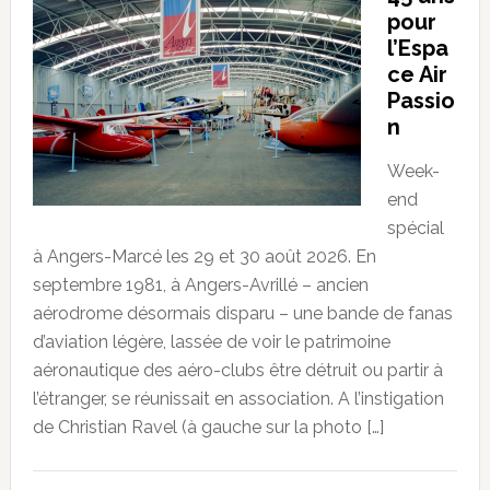
pour
l’Espa
ce Air
Passio
n
Week-
end
spécial
à Angers-Marcé les 29 et 30 août 2026. En
septembre 1981, à Angers-Avrillé – ancien
aérodrome désormais disparu – une bande de fanas
d’aviation légère, lassée de voir le patrimoine
aéronautique des aéro-clubs être détruit ou partir à
l’étranger, se réunissait en association. A l’instigation
de Christian Ravel (à gauche sur la photo […]