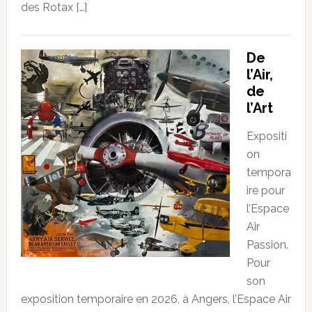
des Rotax […]
De
l’Air,
de
l’Art
Expositi
on
tempora
ire pour
l’Espace
Air
Passion.
Pour
son
exposition temporaire en 2026, à Angers, l’Espace Air