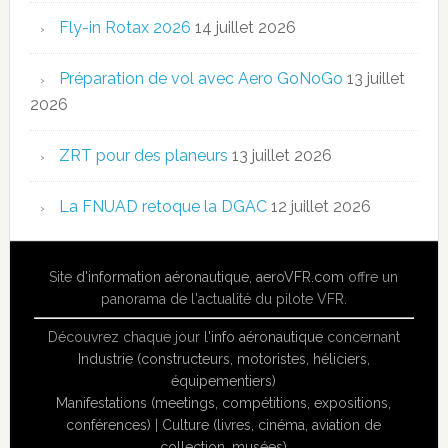
Fly-in Rotax 2026
14 juillet 2026
Préparation de vol avec Aero GoNoGo
13 juillet
2026
ZRT pour des planeurs
13 juillet 2026
La FNUAD retoque la DGAC
12 juillet 2026
Site
d'information aéronautique
,
aeroVFR.com
offre un
panorama de l'actualité du pilote VFR.
Découvrez chaque jour l'
info aéronautique
concernant
Industrie (constructeurs, motoristes, héliciers,
équipementiers)
Manifestations (meetings, compétitions, expositions,
conférences)
|
Culture (livres, cinéma, aviation de
collection, musées)