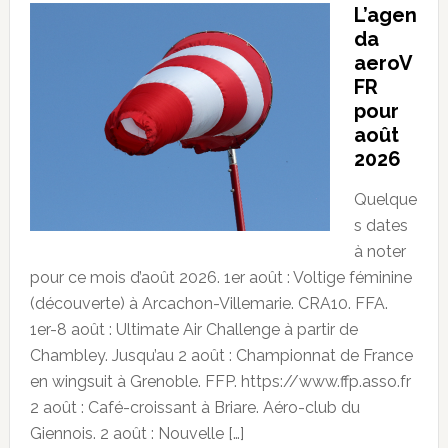
L’agen
da
aeroV
FR
pour
août
2026
Quelque
s dates
à noter
pour ce mois d’août 2026. 1er août : Voltige féminine
(découverte) à Arcachon-Villemarie. CRA10. FFA.
1er-8 août : Ultimate Air Challenge à partir de
Chambley. Jusqu’au 2 août : Championnat de France
en wingsuit à Grenoble. FFP. https://www.ffp.asso.fr
2 août : Café-croissant à Briare. Aéro-club du
Giennois. 2 août : Nouvelle […]