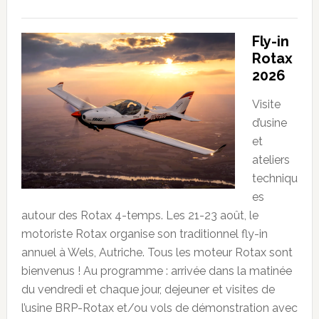
Fly-in
Rotax
2026
Visite
d’usine
et
ateliers
techniqu
es
autour des Rotax 4-temps. Les 21-23 août, le
motoriste Rotax organise son traditionnel fly-in
annuel à Wels, Autriche. Tous les moteur Rotax sont
bienvenus ! Au programme : arrivée dans la matinée
du vendredi et chaque jour, dejeuner et visites de
l’usine BRP-Rotax et/ou vols de démonstration avec