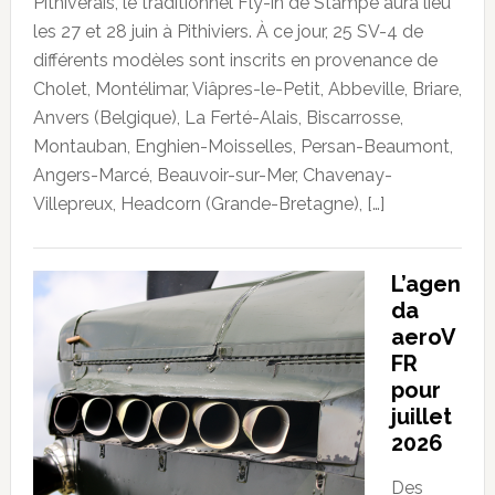
Pithiverais, le traditionnel Fly-in de Stampe aura lieu
les 27 et 28 juin à Pithiviers. À ce jour, 25 SV-4 de
différents modèles sont inscrits en provenance de
Cholet, Montélimar, Viâpres-le-Petit, Abbeville, Briare,
Anvers (Belgique), La Ferté-Alais, Biscarrosse,
Montauban, Enghien-Moisselles, Persan-Beaumont,
Angers-Marcé, Beauvoir-sur-Mer, Chavenay-
Villepreux, Headcorn (Grande-Bretagne), […]
L’agen
da
aeroV
FR
pour
juillet
2026
Des