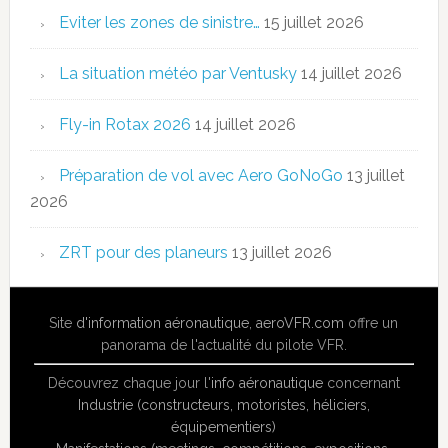
Eviter les zones de sinistre…
15 juillet 2026
La situation météo par Ventusky
14 juillet 2026
Fly-in Rotax 2026
14 juillet 2026
Préparation de vol avec Aero GoNoGo
13 juillet
2026
ZRT pour des planeurs
13 juillet 2026
Site
d'information aéronautique
,
aeroVFR.com
offre un
panorama de l'actualité du pilote VFR.
Découvrez chaque jour l'
info aéronautique
concernant
Industrie (constructeurs, motoristes, héliciers,
équipementiers)