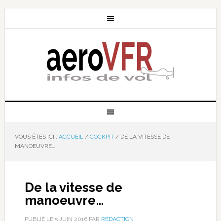
VOUS ÊTES ICI :
ACCUEIL
/
COCKPIT
/
DE LA VITESSE DE
MANOEUVRE…
De la vitesse de
manoeuvre…
PUBLIÉ LE
5 JUIN 2016
PAR
RÉDACTION