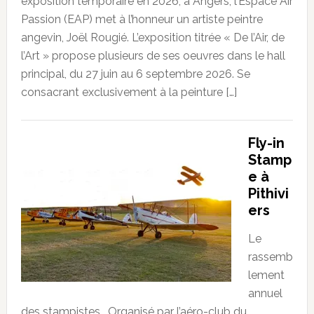
exposition temporaire en 2026, à Angers, l’Espace Air
Passion (EAP) met à l’honneur un artiste peintre
angevin, Joël Rougié. L’exposition titrée « De l’Air, de
l’Art » propose plusieurs de ses oeuvres dans le hall
principal, du 27 juin au 6 septembre 2026. Se
consacrant exclusivement à la peinture […]
Fly-in
Stamp
e à
Pithivi
ers
Le
rassemb
lement
annuel
des stampistes… Organisé par l’aéro-club du