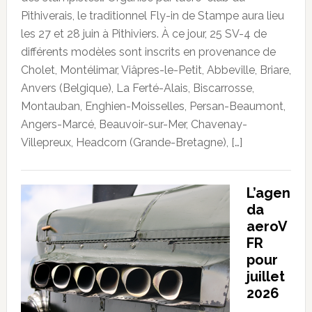
Pithiverais, le traditionnel Fly-in de Stampe aura lieu
les 27 et 28 juin à Pithiviers. À ce jour, 25 SV-4 de
différents modèles sont inscrits en provenance de
Cholet, Montélimar, Viâpres-le-Petit, Abbeville, Briare,
Anvers (Belgique), La Ferté-Alais, Biscarrosse,
Montauban, Enghien-Moisselles, Persan-Beaumont,
Angers-Marcé, Beauvoir-sur-Mer, Chavenay-
Villepreux, Headcorn (Grande-Bretagne), […]
L’agen
da
aeroV
FR
pour
juillet
2026