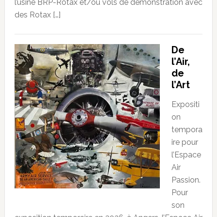
l’usine BRP-Rotax et/ou vols de démonstration avec
des Rotax […]
De
l’Air,
de
l’Art
Expositi
on
tempora
ire pour
l’Espace
Air
Passion.
Pour
son