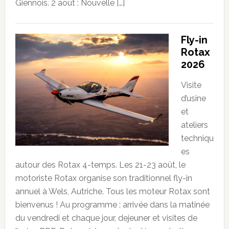
Giennois. 2 août : Nouvelle […]
Fly-in
Rotax
2026
Visite
d’usine
et
ateliers
techniqu
es
autour des Rotax 4-temps. Les 21-23 août, le
motoriste Rotax organise son traditionnel fly-in
annuel à Wels, Autriche. Tous les moteur Rotax sont
bienvenus ! Au programme : arrivée dans la matinée
du vendredi et chaque jour, dejeuner et visites de