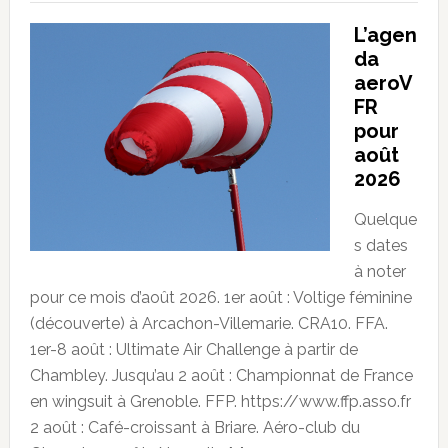
L’agen
da
aeroV
FR
pour
août
2026
Quelque
s dates
à noter
pour ce mois d’août 2026. 1er août : Voltige féminine
(découverte) à Arcachon-Villemarie. CRA10. FFA.
1er-8 août : Ultimate Air Challenge à partir de
Chambley. Jusqu’au 2 août : Championnat de France
en wingsuit à Grenoble. FFP. https://www.ffp.asso.fr
2 août : Café-croissant à Briare. Aéro-club du