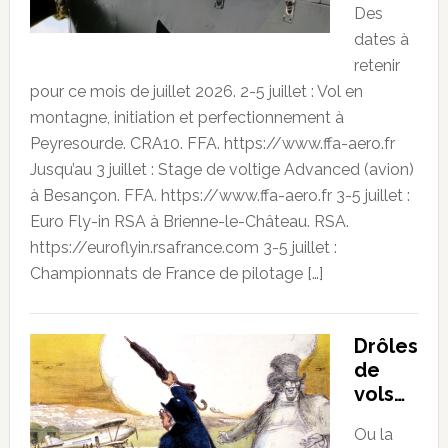
Des
dates à
retenir
pour ce mois de juillet 2026. 2-5 juillet : Vol en
montagne, initiation et perfectionnement à
Peyresourde. CRA10. FFA. https://www.ffa-aero.fr
Jusqu’au 3 juillet : Stage de voltige Advanced (avion)
à Besançon. FFA. https://www.ffa-aero.fr 3-5 juillet :
Euro Fly-in RSA à Brienne-le-Château. RSA.
https://euroflyin.rsafrance.com 3-5 juillet :
Championnats de France de pilotage […]
Drôles
de
vols…
Ou la