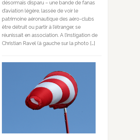
désormais disparu – une bande de fanas
d’aviation légère, lassée de voir le
patrimoine aéronautique des aéro-clubs
être détruit ou partir à l’étranger, se
réunissait en association. A l’instigation de
Christian Ravel (à gauche sur la photo […]