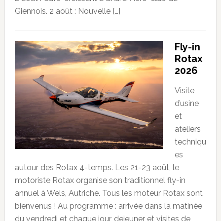
Giennois. 2 août : Nouvelle […]
Fly-in
Rotax
2026
Visite
d’usine
et
ateliers
techniqu
es
autour des Rotax 4-temps. Les 21-23 août, le
motoriste Rotax organise son traditionnel fly-in
annuel à Wels, Autriche. Tous les moteur Rotax sont
bienvenus ! Au programme : arrivée dans la matinée
du vendredi et chaque jour, dejeuner et visites de