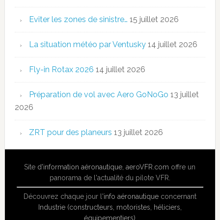
Eviter les zones de sinistre…
15 juillet 2026
La situation météo par Ventusky
14 juillet 2026
Fly-in Rotax 2026
14 juillet 2026
Préparation de vol avec Aero GoNoGo
13 juillet
2026
ZRT pour des planeurs
13 juillet 2026
Site
d'information aéronautique
,
aeroVFR.com
offre un
panorama de l'actualité du pilote VFR.
Découvrez chaque jour l'
info aéronautique
concernant
Industrie (constructeurs, motoristes, héliciers,
équipementiers)