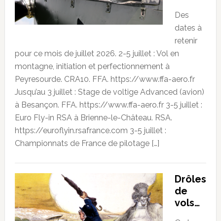
Des
dates à
retenir
pour ce mois de juillet 2026. 2-5 juillet : Vol en
montagne, initiation et perfectionnement à
Peyresourde. CRA10. FFA. https://www.ffa-aero.fr
Jusqu’au 3 juillet : Stage de voltige Advanced (avion)
à Besançon. FFA. https://www.ffa-aero.fr 3-5 juillet :
Euro Fly-in RSA à Brienne-le-Château. RSA.
https://euroflyin.rsafrance.com 3-5 juillet :
Championnats de France de pilotage […]
Drôles
de
vols…