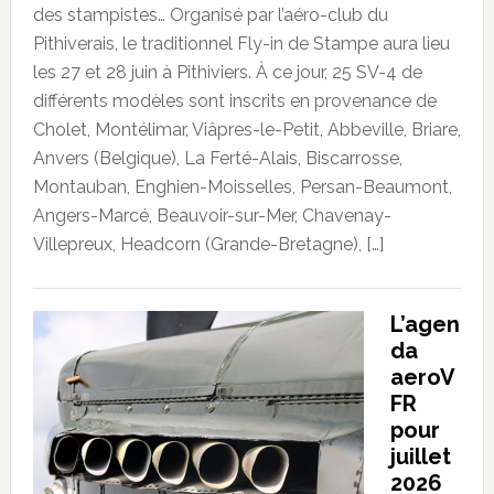
des stampistes… Organisé par l’aéro-club du
Pithiverais, le traditionnel Fly-in de Stampe aura lieu
les 27 et 28 juin à Pithiviers. À ce jour, 25 SV-4 de
différents modèles sont inscrits en provenance de
Cholet, Montélimar, Viâpres-le-Petit, Abbeville, Briare,
Anvers (Belgique), La Ferté-Alais, Biscarrosse,
Montauban, Enghien-Moisselles, Persan-Beaumont,
Angers-Marcé, Beauvoir-sur-Mer, Chavenay-
Villepreux, Headcorn (Grande-Bretagne), […]
L’agen
da
aeroV
FR
pour
juillet
2026