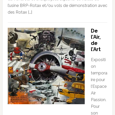
l’usine BRP-Rotax et/ou vols de démonstration avec
des Rotax […]
De
l’Air,
de
l’Art
Expositi
on
tempora
ire pour
l’Espace
Air
Passion.
Pour
son