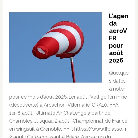
L’agen
da
aeroV
FR
pour
août
2026
Quelque
s dates
à noter
pour ce mois d’août 2026. 1er août : Voltige féminine
(découverte) à Arcachon-Villemarie. CRA10. FFA.
1er-8 août : Ultimate Air Challenge à partir de
Chambley. Jusqu’au 2 août : Championnat de France
en wingsuit à Grenoble. FFP. https://www.ffp.asso.fr
2 août : Café-croissant à Briare. Aéro-club du