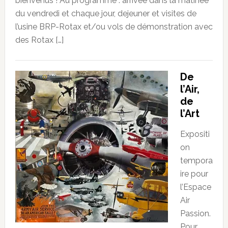
bienvenus ! Au programme : arrivée dans la matinée
du vendredi et chaque jour, dejeuner et visites de
l’usine BRP-Rotax et/ou vols de démonstration avec
des Rotax […]
De
l’Air,
de
l’Art
Expositi
on
tempora
ire pour
l’Espace
Air
Passion.
Pour