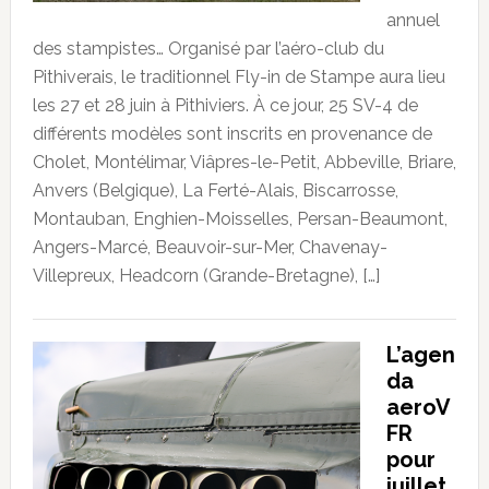
annuel
des stampistes… Organisé par l’aéro-club du
Pithiverais, le traditionnel Fly-in de Stampe aura lieu
les 27 et 28 juin à Pithiviers. À ce jour, 25 SV-4 de
différents modèles sont inscrits en provenance de
Cholet, Montélimar, Viâpres-le-Petit, Abbeville, Briare,
Anvers (Belgique), La Ferté-Alais, Biscarrosse,
Montauban, Enghien-Moisselles, Persan-Beaumont,
Angers-Marcé, Beauvoir-sur-Mer, Chavenay-
Villepreux, Headcorn (Grande-Bretagne), […]
L’agen
da
aeroV
FR
pour
juillet