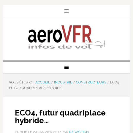
VOUS ÊTES ICI :
ACCUEIL
/
INDUSTRIE
/
CONSTRUCTEURS
/
ECO4,
FUTUR QUADRIPLACE HYBRIDE…
ECO4, futur quadriplace
hybride…
PUBLIÉ LE
24 JANVIER 2017
PAR
RÉDACTION