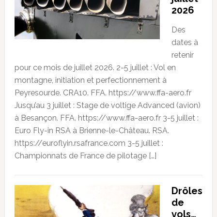
2026
Des
dates à
retenir
pour ce mois de juillet 2026. 2-5 juillet : Vol en
montagne, initiation et perfectionnement à
Peyresourde. CRA10. FFA. https://www.ffa-aero.fr
Jusqu’au 3 juillet : Stage de voltige Advanced (avion)
à Besançon. FFA. https://www.ffa-aero.fr 3-5 juillet :
Euro Fly-in RSA à Brienne-le-Château. RSA.
https://euroflyin.rsafrance.com 3-5 juillet :
Championnats de France de pilotage […]
Drôles
de
vols…