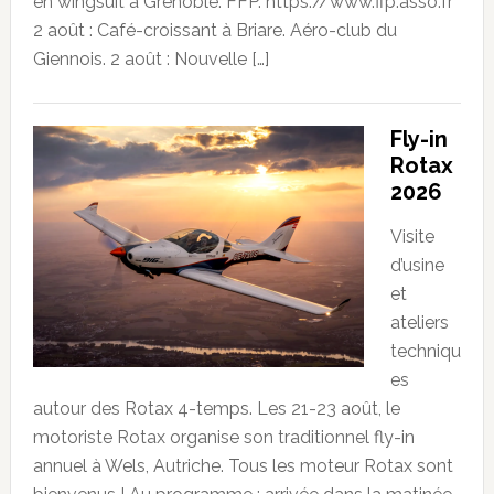
en wingsuit à Grenoble. FFP. https://www.ffp.asso.fr
2 août : Café-croissant à Briare. Aéro-club du
Giennois. 2 août : Nouvelle […]
Fly-in
Rotax
2026
Visite
d’usine
et
ateliers
techniqu
es
autour des Rotax 4-temps. Les 21-23 août, le
motoriste Rotax organise son traditionnel fly-in
annuel à Wels, Autriche. Tous les moteur Rotax sont