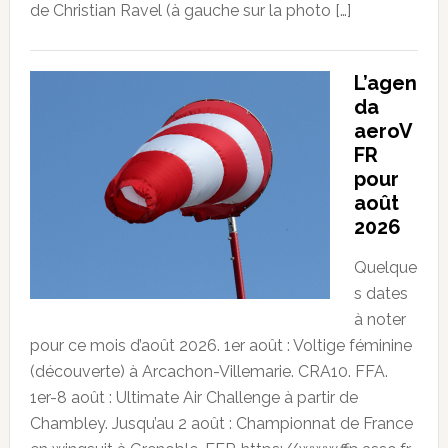
de Christian Ravel (à gauche sur la photo […]
L’agen
da
aeroV
FR
pour
août
2026
Quelque
s dates
à noter
pour ce mois d’août 2026. 1er août : Voltige féminine
(découverte) à Arcachon-Villemarie. CRA10. FFA.
1er-8 août : Ultimate Air Challenge à partir de
Chambley. Jusqu’au 2 août : Championnat de France