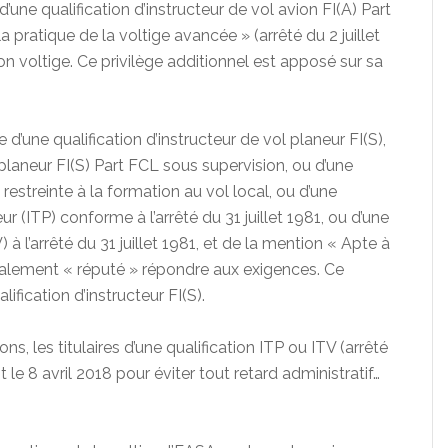
’une qualification d’instructeur de vol avion FI(A) Part
a pratique de la voltige avancée » (arrêté du 2 juillet
ion voltige. Ce privilège additionnel est apposé sur sa
re d’une qualification d’instructeur de vol planeur FI(S),
 planeur FI(S) Part FCL sous supervision, ou d’une
 restreinte à la formation au vol local, ou d’une
ur (ITP) conforme à l’arrêté du 31 juillet 1981, ou d’une
) à l’arrêté du 31 juillet 1981, et de la mention « Apte à
également « réputé » répondre aux exigences. Ce
ification d’instructeur FI(S).
ns, les titulaires d’une qualification ITP ou ITV (arrêté
t le 8 avril 2018 pour éviter tout retard administratif…