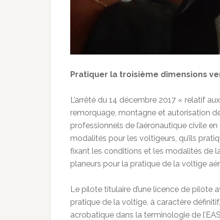
Pratiquer la troisième dimensions ve
L’arrêté du 14 décembre 2017 « relatif aux
remorquage, montagne et autorisation de 
professionnels de l’aéronautique civile en 
modalités pour les voltigeurs, qu’ils pratiq
fixant les conditions et les modalités de 
planeurs pour la pratique de la voltige aé
Le pilote titulaire d’une licence de pilote
pratique de la voltige, à caractère définiti
acrobatique dans la terminologie de l’EAS