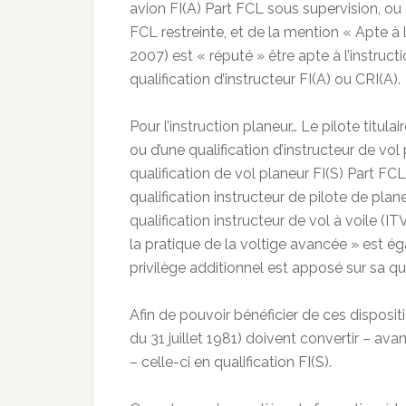
avion FI(A) Part FCL sous supervision, ou d
FCL restreinte, et de la mention « Apte à l
2007) est « réputé » être apte à l’instruct
qualification d’instructeur FI(A) ou CRI(A).
Pour l’instruction planeur… Le pilote titulai
ou d’une qualification d’instructeur de vol
qualification de vol planeur FI(S) Part FCL
qualification instructeur de pilote de plane
qualification instructeur de vol à voile (ITV
la pratique de la voltige avancée » est 
privilège additionnel est apposé sur sa qual
Afin de pouvoir bénéficier de ces dispositio
du 31 juillet 1981) doivent convertir – avan
– celle-ci en qualification FI(S).