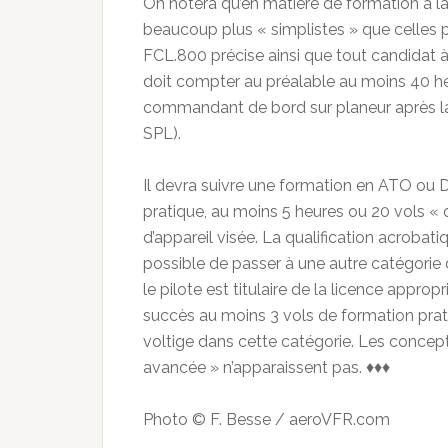
On notera qu’en matière de formation à la
beaucoup plus « simplistes » que celles 
FCL.800 précise ainsi que tout candidat à 
doit compter au préalable au moins 40 h
commandant de bord sur planeur après la
SPL).
Il devra suivre une formation en ATO ou 
pratique, au moins 5 heures ou 20 vols « 
d’appareil visée. La qualification acrobatiq
possible de passer à une autre catégorie d
le pilote est titulaire de la licence appropr
succès au moins 3 vols de formation prati
voltige dans cette catégorie. Les concept
avancée » n’apparaissent pas. ♦♦♦
Photo © F. Besse / aeroVFR.com