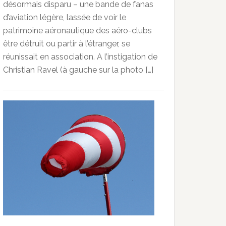
désormais disparu – une bande de fanas
d’aviation légère, lassée de voir le
patrimoine aéronautique des aéro-clubs
être détruit ou partir à l’étranger, se
réunissait en association. A l’instigation de
Christian Ravel (à gauche sur la photo […]