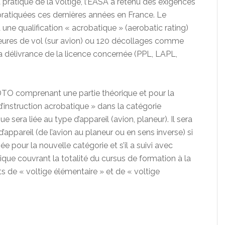
 pratique de la voltige, l’EASA a retenu des exigences
pratiquées ces dernières années en France. Le
une qualification « acrobatique » (aerobatic rating)
eures de vol (sur avion) ou 120 décollages comme
 délivrance de la licence concernée (PPL, LAPL,
DTO comprenant une partie théorique et pour la
d’instruction acrobatique » dans la catégorie
ue sera liée au type d’appareil (avion, planeur). Il sera
’appareil (de l’avion au planeur ou en sens inverse) si
iée pour la nouvelle catégorie et s’il a suivi avec
que couvrant la totalité du cursus de formation à la
s de « voltige élémentaire » et de « voltige