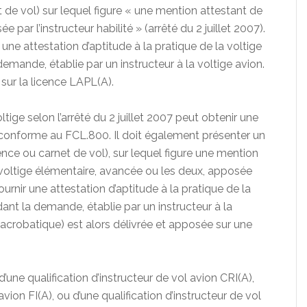
de vol) sur lequel figure « une mention attestant de
e par l’instructeur habilité » (arrêté du 2 juillet 2007).
r une attestation d’aptitude à la pratique de la voltige
mande, établie par un instructeur à la voltige avion.
 sur la licence LAPL(A).
ltige selon l’arrêté du 2 juillet 2007 peut obtenir une
) conforme au FCL.800. Il doit également présenter un
nce ou carnet de vol), sur lequel figure une mention
a voltige élémentaire, avancée ou les deux, apposée
 fournir une attestation d’aptitude à la pratique de la
nt la demande, établie par un instructeur à la
l acrobatique) est alors délivrée et apposée sur une
 d’une qualification d’instructeur de vol avion CRI(A),
avion FI(A), ou d’une qualification d’instructeur de vol