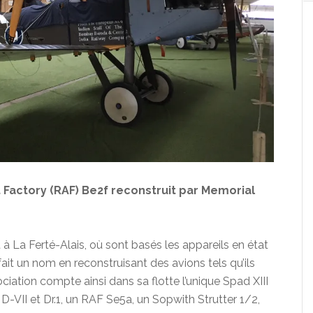
t Factory (RAF) Be2f reconstruit par Memorial
t à La Ferté-Alais, où sont basés les appareils en état
 fait un nom en reconstruisant des avions tels qu’ils
ociation compte ainsi dans sa flotte l’unique Spad XIII
D-VII et Dr.1, un RAF Se5a, un Sopwith Strutter 1/2,