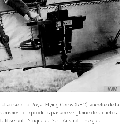
nel au sein du Royal Flying Corps (RFC), ancêtre de la
s auraient été produits par une vingtaine de sociétés
’utiliseront : Afrique du Sud, Australie, Belgique,