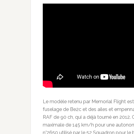
Le modèle retenu par Memorial Flight es
fuselage de Be2c et des ailes et empenna
RAF de 90 ch, qui a déjà tourné en 2012. 
maximale de 145 km/h pour une autonomi
n°2650 utilisé par le 52 Squadron pour 