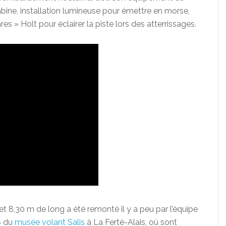
abine, installation lumineuse pour émettre en morse,
 » Holt pour éclairer la piste lors des atterrissages.
t 8,30 m de long a été remonté il y a peu par l’équipe
8 du
musée volant Salis
à La Ferté-Alais, où sont