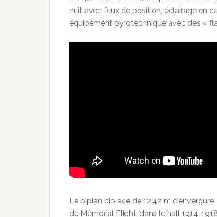
nuit avec feux de position, éclairage en c
équipement pyrotechnique avec des « flares
Le biplan biplace de 12,42 m d’envergure e
de Memorial Flight, dans le hall 1914-191