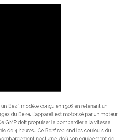
t un Be2f, modèle conçu en 1916 en retenant un
ges du Be2e. L’appareil est motorisé par un moteur
Ce GMP doit propulser le bombardier à la vitesse
e de 4 heures… Ce Be2f reprend les couleurs du
le bombardement nocturne, d’où son équipement de