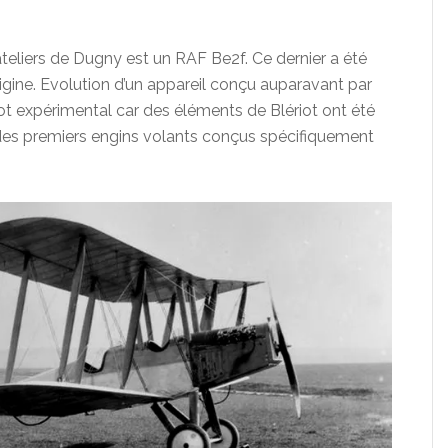
ateliers de Dugny est un RAF Be2f. Ce dernier a été
origine. Evolution d’un appareil conçu auparavant par
iot expérimental car des éléments de Blériot ont été
ie des premiers engins volants conçus spécifiquement