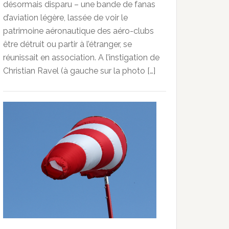
désormais disparu – une bande de fanas
d’aviation légère, lassée de voir le
patrimoine aéronautique des aéro-clubs
être détruit ou partir à l’étranger, se
réunissait en association. A l’instigation de
Christian Ravel (à gauche sur la photo […]