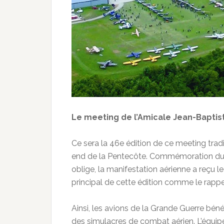
Le meeting de l’Amicale Jean-Baptist
Ce sera la 46e édition de ce meeting trad
end de la Pentecôte. Commémoration du c
oblige, la manifestation aérienne a reçu l
principal de cette édition comme le rappe
Ainsi, les avions de la Grande Guerre béné
des simulacres de combat aérien. L’équi