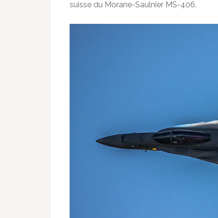
suisse du Morane-Saulnier MS-406.