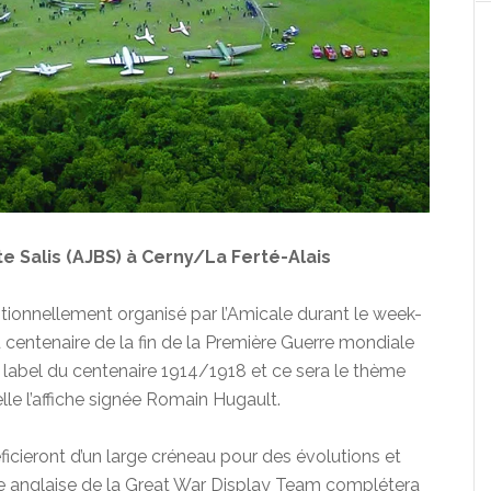
e Salis (AJBS) à Cerny/La Ferté-Alais
itionnellement organisé par l’Amicale durant le week-
entenaire de la fin de la Première Guerre mondiale
e label du centenaire 1914/1918 et ce sera le thème
lle l’affiche signée Romain Hugault.
ficieront d’un large créneau pour des évolutions et
pe anglaise de la Great War Display Team complétera