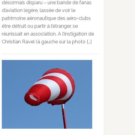
désormais disparu – une bande de fanas
d’aviation légère, lassée de voir le
patrimoine aéronautique des aéro-clubs
être détruit ou partir à l’étranger, se
réunissait en association. A l’instigation de
Christian Ravel (à gauche sur la photo […]