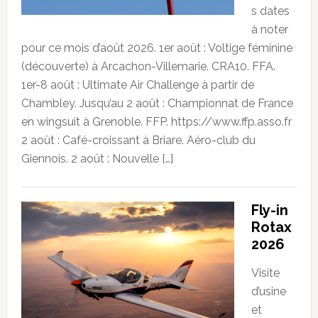
s dates
à noter
pour ce mois d’août 2026. 1er août : Voltige féminine
(découverte) à Arcachon-Villemarie. CRA10. FFA.
1er-8 août : Ultimate Air Challenge à partir de
Chambley. Jusqu’au 2 août : Championnat de France
en wingsuit à Grenoble. FFP. https://www.ffp.asso.fr
2 août : Café-croissant à Briare. Aéro-club du
Giennois. 2 août : Nouvelle […]
Fly-in
Rotax
2026
Visite
d’usine
et