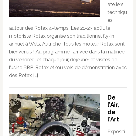
ateliers
techniqu
es
autour des Rotax 4-temps. Les 21-23 août, le
motoriste Rotax organise son traditionnel fly-in
annuel à Wels, Autriche. Tous les moteur Rotax sont
bienvenus ! Au programme : arrivée dans la matinée
du vendredi et chaque jour, dejeuner et visites de
l’usine BRP-Rotax et/ou vols de démonstration avec
des Rotax […]
De
l’Air,
de
l’Art
Expositi