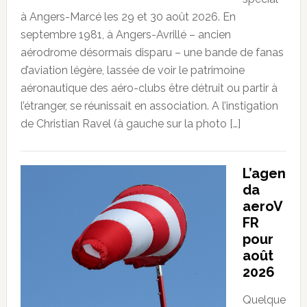
à Angers-Marcé les 29 et 30 août 2026. En
septembre 1981, à Angers-Avrillé – ancien
aérodrome désormais disparu – une bande de fanas
d’aviation légère, lassée de voir le patrimoine
aéronautique des aéro-clubs être détruit ou partir à
l’étranger, se réunissait en association. A l’instigation
de Christian Ravel (à gauche sur la photo […]
L’agen
da
aeroV
FR
pour
août
2026
Quelque