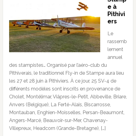
e à
Pithivi
ers
Le
rassemb
lement
annuel
des stampistes… Organisé par l’aéro-club du
Pithiverais, le traditionnel Fly-in de Stampe aura lieu
les 27 et 28 juin à Pithiviers. À ce jour, 25 SV-4 de
différents modèles sont inscrits en provenance de
Cholet, Montélimar, Viâpres-le-Petit, Abbeville, Briare,
Anvers (Belgique), La Ferté-Alais, Biscarrosse,
Montauban, Enghien-Moisselles, Persan-Beaumont,
Angers-Marcé, Beauvoir-sur-Mer, Chavenay-
Villepreux, Headcorn (Grande-Bretagne), […]