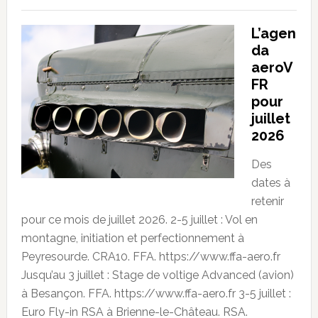
L’agen
da
aeroV
FR
pour
juillet
2026
Des
dates à
retenir
pour ce mois de juillet 2026. 2-5 juillet : Vol en
montagne, initiation et perfectionnement à
Peyresourde. CRA10. FFA. https://www.ffa-aero.fr
Jusqu’au 3 juillet : Stage de voltige Advanced (avion)
à Besançon. FFA. https://www.ffa-aero.fr 3-5 juillet :
Euro Fly-in RSA à Brienne-le-Château. RSA.