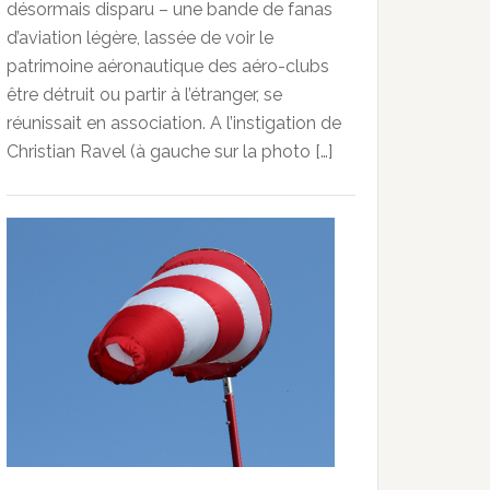
désormais disparu – une bande de fanas
d’aviation légère, lassée de voir le
patrimoine aéronautique des aéro-clubs
être détruit ou partir à l’étranger, se
réunissait en association. A l’instigation de
Christian Ravel (à gauche sur la photo […]