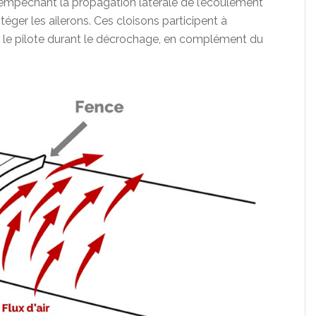
empêchant la propagation latérale de l’écoulement
éger les ailerons. Ces cloisons participent à
par le pilote durant le décrochage, en complément du