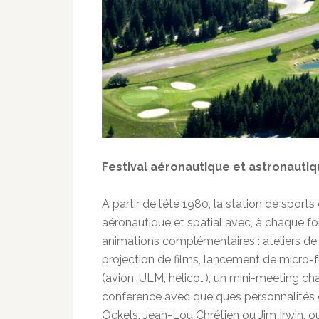
Festival aéronautique et astronautiqu
A partir de l’été 1980, la station de sport
aéronautique et spatial avec, à chaque fo
animations complémentaires : ateliers de co
projection de films, lancement de micro-fu
(avion, ULM, hélico…), un mini-meeting chaq
conférence avec quelques personnalités
Ockels, Jean-Lou Chrétien ou Jim Irwin, ou 