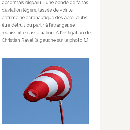
désormais disparu – une bande de fanas
d’aviation légère, lassée de voir le
patrimoine aéronautique des aéro-clubs
être détruit ou partir à l’étranger, se
réunissait en association. A l’instigation de
Christian Ravel (à gauche sur la photo […]