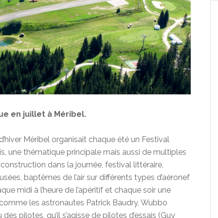
e en juillet à Méribel.
s d’hiver Méribel organisait chaque été un Festival
is, une thématique principale mais aussi de multiples
nstruction dans la journée, festival littéraire,
sées, baptêmes de l’air sur différents types d’aéronef
ue midi à l’heure de l’apéritif et chaque soir une
 comme les astronautes Patrick Baudry, Wubbo
des pilotes, qu’il s’agisse de pilotes d’essais (Guy