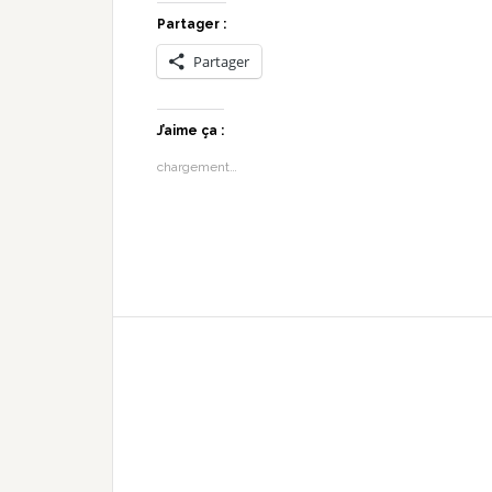
Partager :
Partager
J’aime ça :
chargement…