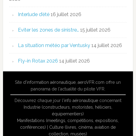
Interlude d’été
16 juillet 2026
Eviter les zones de sinistre…
15 juillet 2026
La situation météo par Ventusky
14 juillet 2026
Fly-in Rotax 2026
14 juillet 2026
Site
d'information aéronautique
,
aeroVFR.com
offre un
panorama de l'actualité du pilote VFR.
Découvrez chaque jour l'
info aéronautique
concernant
Industrie (constructeurs, motoristes, héliciers,
équipementiers)
Manifestations (meetings, compétitions, expositions,
conférences)
|
Culture (livres, cinéma, aviation de
collection, musées)