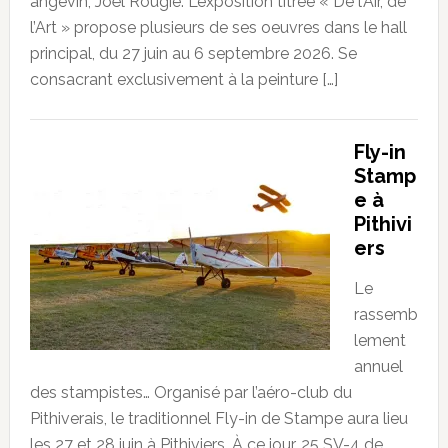
angevin, Joël Rougié. L’exposition titrée « De l’Air, de
l’Art » propose plusieurs de ses oeuvres dans le hall
principal, du 27 juin au 6 septembre 2026. Se
consacrant exclusivement à la peinture […]
Fly-in
Stamp
e à
Pithivi
ers
Le
rassemb
lement
annuel
des stampistes… Organisé par l’aéro-club du
Pithiverais, le traditionnel Fly-in de Stampe aura lieu
les 27 et 28 juin à Pithiviers. À ce jour, 25 SV-4 de