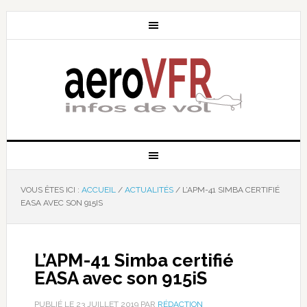
VOUS ÊTES ICI :
ACCUEIL
/
ACTUALITÉS
/
L’APM-41 SIMBA CERTIFIÉ
EASA AVEC SON 915IS
L’APM-41 Simba certifié
EASA avec son 915iS
PUBLIÉ LE
23 JUILLET 2019
PAR
RÉDACTION