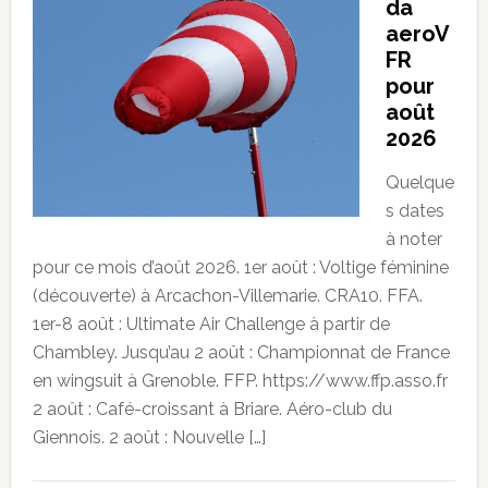
da
aeroV
FR
pour
août
2026
Quelque
s dates
à noter
pour ce mois d’août 2026. 1er août : Voltige féminine
(découverte) à Arcachon-Villemarie. CRA10. FFA.
1er-8 août : Ultimate Air Challenge à partir de
Chambley. Jusqu’au 2 août : Championnat de France
en wingsuit à Grenoble. FFP. https://www.ffp.asso.fr
2 août : Café-croissant à Briare. Aéro-club du
Giennois. 2 août : Nouvelle […]