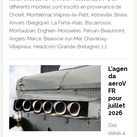
différents modèles sont inscrits en provenance de
Cholet, Montélimar, Viâpres-le-Petit, Abbeville, Briare,
Anvers (Belgique), La Ferté-Alais, Biscarrosse,
Montauban, Enghien-Moisselles, Persan-Beaumont,
Angers-Marcé, Beauvoir-sur-Mer, Chavenay-
Villepreux, Headcorn (Grande-Bretagne), […]
L’agen
da
aeroV
FR
pour
juillet
2026
Des
dates à