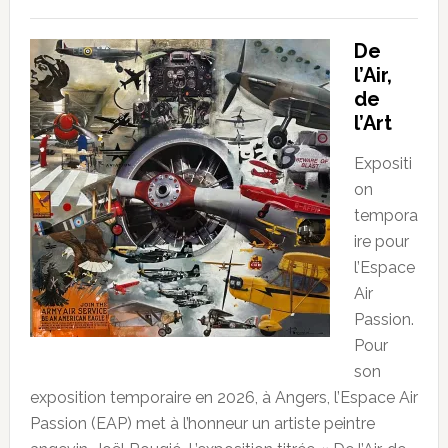
De
l’Air,
de
l’Art
Expositi
on
tempora
ire pour
l’Espace
Air
Passion.
Pour
son
exposition temporaire en 2026, à Angers, l’Espace Air
Passion (EAP) met à l’honneur un artiste peintre