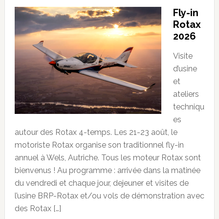
Fly-in
Rotax
2026
Visite
d’usine
et
ateliers
techniqu
es
autour des Rotax 4-temps. Les 21-23 août, le
motoriste Rotax organise son traditionnel fly-in
annuel à Wels, Autriche. Tous les moteur Rotax sont
bienvenus ! Au programme : arrivée dans la matinée
du vendredi et chaque jour, dejeuner et visites de
l’usine BRP-Rotax et/ou vols de démonstration avec
des Rotax […]