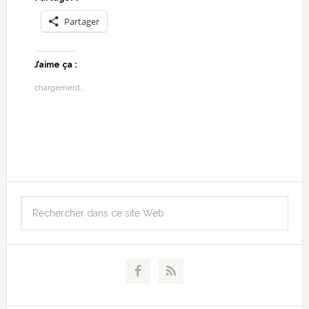
Partager
J’aime ça :
chargement…