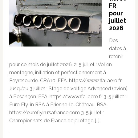
FR
pour
juillet
2026
Des
dates à
retenir
pour ce mois de juillet 2026. 2-5 juillet : Vol en
montagne, initiation et perfectionnement à
Peyresourde. CRA10. FFA. https://www.ffa-aero.fr
Jusqu’au 3 juillet : Stage de voltige Advanced (avion)
à Besançon. FFA. https://www.ffa-aero.fr 3-5 juillet :
Euro Fly-in RSA à Brienne-le-Château. RSA.
https://euroflyin.rsafrance.com 3-5 juillet :
Championnats de France de pilotage […]