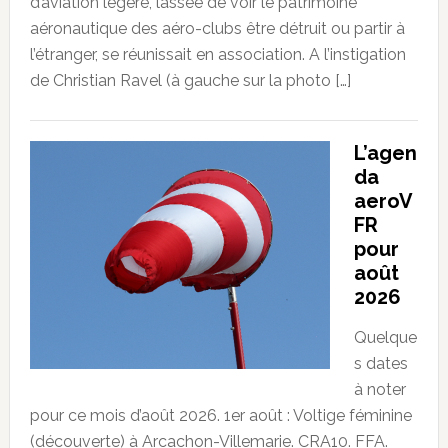
d’aviation légère, lassée de voir le patrimoine
aéronautique des aéro-clubs être détruit ou partir à
l’étranger, se réunissait en association. A l’instigation
de Christian Ravel (à gauche sur la photo […]
L’agen
da
aeroV
FR
pour
août
2026
Quelque
s dates
à noter
pour ce mois d’août 2026. 1er août : Voltige féminine
(découverte) à Arcachon-Villemarie. CRA10. FFA.