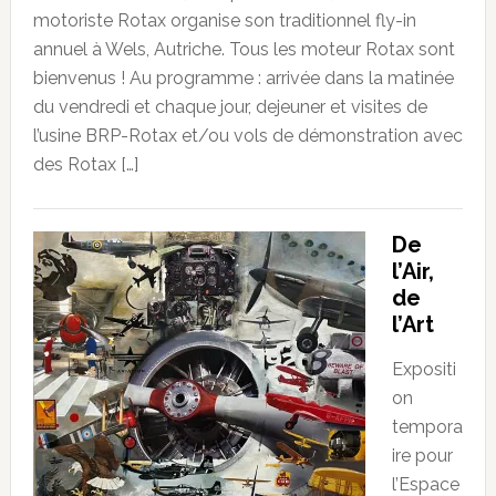
motoriste Rotax organise son traditionnel fly-in
annuel à Wels, Autriche. Tous les moteur Rotax sont
bienvenus ! Au programme : arrivée dans la matinée
du vendredi et chaque jour, dejeuner et visites de
l’usine BRP-Rotax et/ou vols de démonstration avec
des Rotax […]
De
l’Air,
de
l’Art
Expositi
on
tempora
ire pour
l’Espace