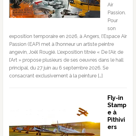
Air
Passion.
Pour
son
exposition temporaire en 2026, à Angers, l’Espace Air
Passion (EAP) met à l’honneur un artiste peintre
angevin, Joël Rougié. L’exposition titrée « De l’Air, de
l’Art » propose plusieurs de ses oeuvres dans le hall
principal, du 27 juin au 6 septembre 2026. Se
consacrant exclusivement à la peinture […]
Fly-in
Stamp
e à
Pithivi
ers