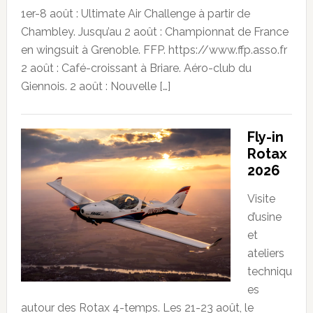
1er-8 août : Ultimate Air Challenge à partir de
Chambley. Jusqu’au 2 août : Championnat de France
en wingsuit à Grenoble. FFP. https://www.ffp.asso.fr
2 août : Café-croissant à Briare. Aéro-club du
Giennois. 2 août : Nouvelle […]
Fly-in
Rotax
2026
Visite
d’usine
et
ateliers
techniqu
es
autour des Rotax 4-temps. Les 21-23 août, le