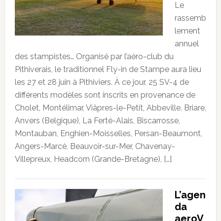
Le
rassemb
lement
annuel
des stampistes… Organisé par l’aéro-club du
Pithiverais, le traditionnel Fly-in de Stampe aura lieu
les 27 et 28 juin à Pithiviers. À ce jour, 25 SV-4 de
différents modèles sont inscrits en provenance de
Cholet, Montélimar, Viâpres-le-Petit, Abbeville, Briare,
Anvers (Belgique), La Ferté-Alais, Biscarrosse,
Montauban, Enghien-Moisselles, Persan-Beaumont,
Angers-Marcé, Beauvoir-sur-Mer, Chavenay-
Villepreux, Headcorn (Grande-Bretagne), […]
L’agen
da
aeroV