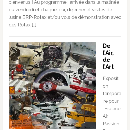
bienvenus ! Au programme : arrivée dans la matinée
du vendredi et chaque jour, dejeuner et visites de
l’usine BRP-Rotax et/ou vols de démonstration avec
des Rotax […]
De
l’Air,
de
l’Art
Expositi
on
tempora
ire pour
l’Espace
Air
Passion.