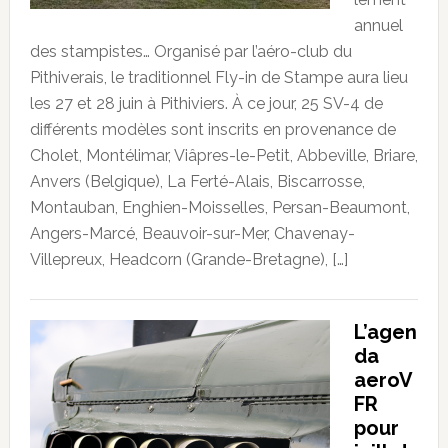
annuel
des stampistes… Organisé par l’aéro-club du
Pithiverais, le traditionnel Fly-in de Stampe aura lieu
les 27 et 28 juin à Pithiviers. À ce jour, 25 SV-4 de
différents modèles sont inscrits en provenance de
Cholet, Montélimar, Viâpres-le-Petit, Abbeville, Briare,
Anvers (Belgique), La Ferté-Alais, Biscarrosse,
Montauban, Enghien-Moisselles, Persan-Beaumont,
Angers-Marcé, Beauvoir-sur-Mer, Chavenay-
Villepreux, Headcorn (Grande-Bretagne), […]
L’agen
da
aeroV
FR
pour