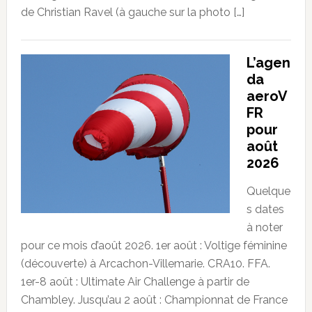
de Christian Ravel (à gauche sur la photo […]
L’agen
da
aeroV
FR
pour
août
2026
Quelque
s dates
à noter
pour ce mois d’août 2026. 1er août : Voltige féminine
(découverte) à Arcachon-Villemarie. CRA10. FFA.
1er-8 août : Ultimate Air Challenge à partir de
Chambley. Jusqu’au 2 août : Championnat de France