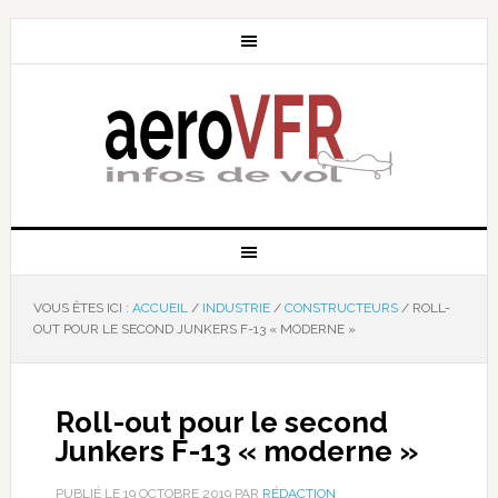
VOUS ÊTES ICI :
ACCUEIL
/
INDUSTRIE
/
CONSTRUCTEURS
/
ROLL-
OUT POUR LE SECOND JUNKERS F-13 « MODERNE »
Roll-out pour le second
Junkers F-13 « moderne »
PUBLIÉ LE
19 OCTOBRE 2019
PAR
RÉDACTION