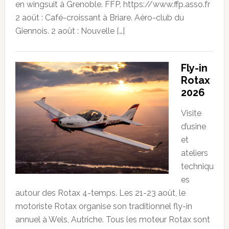
en wingsuit à Grenoble. FFP. https://www.ffp.asso.fr
2 août : Café-croissant à Briare. Aéro-club du
Giennois. 2 août : Nouvelle […]
Fly-in
Rotax
2026
Visite
d’usine
et
ateliers
techniqu
es
autour des Rotax 4-temps. Les 21-23 août, le
motoriste Rotax organise son traditionnel fly-in
annuel à Wels, Autriche. Tous les moteur Rotax sont