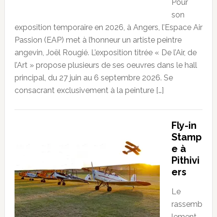
Pour
son
exposition temporaire en 2026, à Angers, l’Espace Air
Passion (EAP) met à l’honneur un artiste peintre
angevin, Joël Rougié. L’exposition titrée « De l’Air, de
l’Art » propose plusieurs de ses oeuvres dans le hall
principal, du 27 juin au 6 septembre 2026. Se
consacrant exclusivement à la peinture […]
Fly-in
Stamp
e à
Pithivi
ers
Le
rassemb
lement