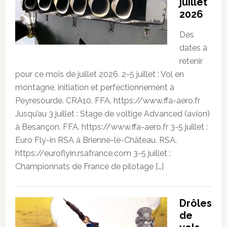
juillet
2026
Des
dates à
retenir
pour ce mois de juillet 2026. 2-5 juillet : Vol en
montagne, initiation et perfectionnement à
Peyresourde. CRA10. FFA. https://www.ffa-aero.fr
Jusqu’au 3 juillet : Stage de voltige Advanced (avion)
à Besançon. FFA. https://www.ffa-aero.fr 3-5 juillet :
Euro Fly-in RSA à Brienne-le-Château. RSA.
https://euroflyin.rsafrance.com 3-5 juillet :
Championnats de France de pilotage […]
Drôles
de